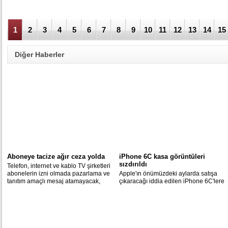
1
2
3
4
5
6
7
8
9
10
11
12
13
14
15
Diğer Haberler
Aboneye tacize ağır ceza yolda
iPhone 6C kasa görüntüleri
sızdırıldı
Telefon, internet ve kablo TV şirketleri
abonelerin izni olmada pazarlama ve
Apple'ın önümüzdeki aylarda satışa
tanıtım amaçlı mesaj atamayacak,
çıkaracağı iddia edilen iPhone 6C'lere
arama yapamayacak. İzin için yılda
ilişkin görüntüler sızdırıldı.
sadece iki kez abone ile iletişime
geçebilecek.