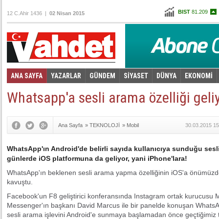
BIST
81.209
12 C.Ahir 1436 |
02 Nisan 2015
Altın
100,019
Dolar
2,5930
Euro
2,7905
ANA SAYFA
YAZARLAR
GÜNDEM
SİYASET
DÜNYA
EKONOMİ
Foto Galeri
Video Galeri
|
Whatsapp'a sesli arama özelliği geli
Ana Sayfa
»
TEKNOLOJİ
»
Mobil
30.03.2015 15
WhatsApp'ın Android'de belirli sayıda kullanıcıya sunduğu sesli 
günlerde iOS platformuna da geliyor, yani iPhone'lara!
WhatsApp'ın beklenen sesli arama yapma özelliğinin iOS'a önümüzde
kavuştu.
Facebook'un F8 geliştirici konferansında Instagram ortak kurucusu
Messenger'ın başkanı David Marcus ile bir panelde konuşan WhatsA
sesli arama işlevini Android'e sunmaya başlamadan önce geçtiğimiz 