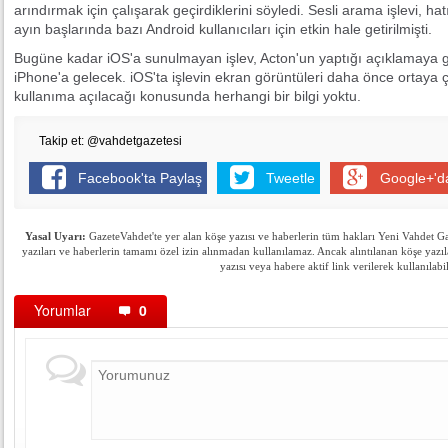
arındırmak için çalışarak geçirdiklerini söyledi. Sesli arama işlevi, ha
ayın başlarında bazı Android kullanıcıları için etkin hale getirilmişti.
Bugüne kadar iOS'a sunulmayan işlev, Acton'un yaptığı açıklamaya 
iPhone'a gelecek. iOS'ta işlevin ekran görüntüleri daha önce ortaya
kullanıma açılacağı konusunda herhangi bir bilgi yoktu.
Takip et: @vahdetgazetesi
Facebook'ta Paylaş
Tweetle
Google+'d
Yasal Uyarı:
GazeteVahdet'te yer alan köşe yazısı ve haberlerin tüm hakları Yeni Vahdet Gaze
yazıları ve haberlerin tamamı özel izin alınmadan kullanılamaz. Ancak alıntılanan köşe yazıl
yazısı veya habere aktif link verilerek kullanılabil
Yorumlar
0