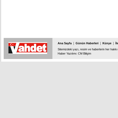
|
|
|
Ana Sayfa
Günün Haberleri
Künye
İl
Sitemizdeki yazı, resim ve haberlerin her hakkı 
Haber Yazılımı
:
CM Bilişim