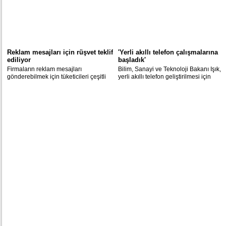
Reklam mesajları için rüşvet teklif
'Yerli akıllı telefon çalışmalarına
ediliyor
başladık'
Firmaların reklam mesajları
Bilim, Sanayi ve Teknoloji Bakanı Işık,
gönderebilmek için tüketicileri çeşitli
yerli akıllı telefon geliştirilmesi için
ürünlerle ikna etmeye çalış-tığı öne
çalışma başlatıldığını bildirdi.
sürüldü.