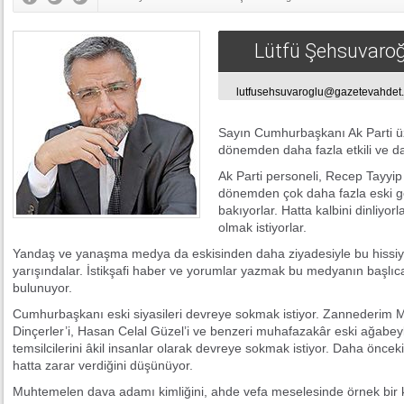
Lütfü Şehsuvaroğ
lutfusehsuvaroglu@gazetevahdet
Sayın Cumhurbaşkanı Ak Parti ü
dönemden daha fazla etkili ve d
Ak Parti personeli, Recep Tayyi
dönemden çok daha fazla eski g
bakıyorlar. Hatta kalbini dinliyo
olmak istiyorlar.
Yandaş ve yanaşma medya da eskisinden daha ziyadesiyle bu hissi
yarışındalar. İstikşafi haber ve yorumlar yazmak bu medyanın başlıc
bulunuyor.
Cumhurbaşkanı eski siyasileri devreye sokmak istiyor. Zannederim M
Dinçerler’i, Hasan Celal Güzel’i ve benzeri muhafazakâr eski ağabeyl
temsilcilerini âkil insanlar olarak devreye sokmak istiyor. Daha öncek
hatta zarar verdiğini düşünüyor.
Muhtemelen dava adamı kimliğini, ahde vefa meselesinde örnek bir ki