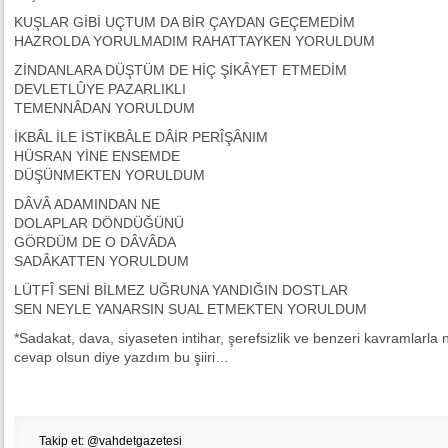
KUŞLAR GİBİ UÇTUM DA BİR ÇAYDAN GEÇEMEDİM
HAZROLDA YORULMADIM RAHATTAYKEN YORULDUM
ZİNDANLARA DÜŞTÜM DE HİÇ ŞİKÂYET ETMEDİM
DEVLETLÛYE PAZARLIKLI
TEMENNÂDAN YORULDUM
İKBÂL İLE İSTİKBÂLE DÂİR PERÎŞÂNIM
HÜSRAN YİNE ENSEMDE
DÜŞÜNMEKTEN YORULDUM
DÂVÂ ADAMINDAN NE
DOLAPLAR DÖNDÜĞÜNÜ
GÖRDÜM DE O DÂVÂDA
SADÂKATTEN YORULDUM
LÜTFÎ SENİ BİLMEZ UĞRUNA YANDIĞIN DOSTLAR
SEN NEYLE YANARSIN SUAL ETMEKTEN YORULDUM
*Sadakat, dava, siyaseten intihar, şerefsizlik ve benzeri kavramlarl
cevap olsun diye yazdım bu şiiri…
Takip et: @vahdetgazetesi