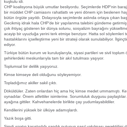
kuşkulu idi.
CHP koalisyona büyük umutlar besliyordu. Seçimlerde HDP’nin barajı
bir müddet CHP camiasını rahatlattı ve yeni dönem için beslenen haya
bütün örgüte yayıldı. Dolayısıyla seçimlerde aslında ortaya çıkan baş
Gecikmiş idrak hala CHP’de bir yapılanma talebini gündeme getirmiş 
çok ihtiyaç gösteren bir dünya solunu, sosyalizm bayrağını yükseltm
acayip bir uyuzluğa yerini terk etmişe benziyor. Hatta sol söylemleri
hastalıklarını içselleştirme yeni bir strateji olarak sunulabiliyor. İlgi
ediyor.
Türkiye bütün kurum ve kuruluşlarıyla, siyasi partileri ve sivil toplum ö
şehirlerdeki meskunlarıyla tam bir akıl tutulması yaşıyor.
Toplumsal bir delilik yaşıyoruz.
Kimse kimseye deli olduğunu söyleyemiyor.
Topladığımız akiller sakil çıktı.
Döküldüler. Zaten onlardan hiç ama hiç kimse medet ummamıştı. Kendi
oynadılar. Önem atfettiler isimlerine. Sorumluluk duygusu paylaştılar
ayağına gittiler. Kahvehanelerde birlikte çay yudumlayabildiler.
Kendilerini yüksek bir ülküye adamışlardı.
Yazık boşa gitti.
Şimdi ırgatın karıştırdığı sandık putunun nasıl yakılması gerektiğini