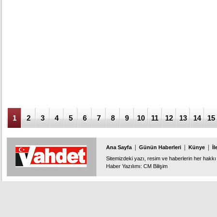
1
2
3
4
5
6
7
8
9
10
11
12
13
14
15
|
|
|
Ana Sayfa
Günün Haberleri
Künye
İl
Sitemizdeki yazı, resim ve haberlerin her hakkı 
Haber Yazılımı
:
CM Bilişim