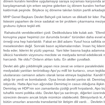
dönem kuralını kendine uygulamayıp saraya sıçraması karşısında a
karşılaşmamak için erken seçime giderken üç dönem kuralını herhan
kaldırmak peşinde. Böylece üç döneme takılan bütün partili arkadaşlar
MHP Genel Başkanı Devlet Bahçeli çok ketum ve dikkatli bir lider. Par
listesini yaparken de önce sadakat ve bir problem çıkarmama meziyeti
grubunu öylece teşkil etti.
Rahatsızlık verebilecekleri çizdi. Dedikodulara bile kulak astı. “Efen
konuşma yapar hepimizi zor durumda bırakır” türünden daha evvel e
örneği ona hep hatırlatıldı. Fakat en âkil adamı Yusuf hoca saflıkla o
meselesinden değil. Sonraki basın açıklamalarından. İnsan hiç lideri
feda eder, liderini iki yüzlü yapmaz. Yani lider basına başka adam
ülkücü hareketin vizyonunu mecliste ve medyada temsil edebilecek nice
harcandı. Ne oldu? Onların ahları tuttu. En akiller çuvalladı.
Devlet aklı gibi çokbilmişlik yapan nice zevat ve onların paralelindeki
medyadaki yanlıları teröristbaşı Apo’yu millî bir kurtarıcı, onun teşkilat
uluslararası camianın adamı olarak lanse etmeye başladılar. Kandil her
attığı bir yerdi ve bombalandı. Oysa İmralı devlet yanlısı idi. Demirta
istiyordu. Hatta Apo’nun ağzından Demirtaş’ın casus olduğuna ilişkin sö
Demirtaş ve HDP’nin son zamanlarda çizdiği profil hırpalandı, Apo bizz
tuhaflık resmi politika oldu. Devlet Apo’ya sarılmıştı, diğerleri üzeri
sürecinin devamı ancak böyle mümkün olabilecekti. Bilmiyorlardı ki, A
bütün unsurları arasında transdantal bir iletişim dili vardı… Devletin 