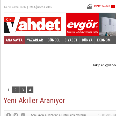
BIST
74.642
14 Zi'l-ka'de 1436 |
29 Ağustos 2015
Altın
106,138
Dolar
2,9085
Euro
3,2635
ANA SAYFA
YAZARLAR
GÜNCEL
SİYASET
DÜNYA
EKONOMİ
Foto Galeri
Video Galeri
|
Takip et: @vahd
1
2
3
4
Yeni Akiller Aranıyor
Ana Sayfa
»
Yazarlar
»
Lütfü Şehsuvaroğlu
19.08.2015 04