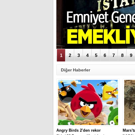
1
2
3
4
5
6
7
8
9
Diğer Haberler
Angry Birds 2'den rekor
Mars'ta