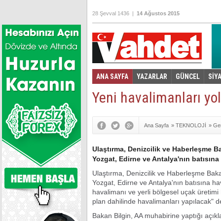
28 Şevval 1436 |
14 Ağustos 2015
ANA SAYFA
YAZARLAR
GÜNCEL
SİY
Foto Galeri
Video Galeri
|
Yeni havalimanları yo
Ana Sayfa
»
TEKNOLOJİ
»
Ge
Ulaştırma, Denizcilik ve Haberleşme B
Yozgat, Edirne ve Antalya'nın batısına 
Ulaştırma, Denizcilik ve Haberleşme Baka
Yozgat, Edirne ve Antalya'nın batısına hav
havalimanı ve yerli bölgesel uçak üretimi h
plan dahilinde havalimanları yapılacak" d
Bakan Bilgin, AA muhabirine yaptığı açıkl