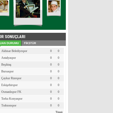
OR SONUÇLARI
UAN DURUMU
FİKSTÜR
Akhisar Belediyespor
0
0
Antalyaspor
0
0
Beşiktaş
0
0
Bursaspor
0
0
Çaykur Rizespor
0
0
Eskişehirspor
0
0
Osmanlıspor FK
0
0
Torku Konyaspor
0
0
Trabzonspor
0
0
Tümü