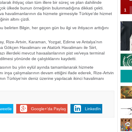
larak ihtiyaç olan tüm illere bir süreç ve plan dahilinde
irçok ülkede bunun örneğinin bulunmadığına dikkati çekti.
1
va havalimanlarının da hizmete girmesiyle Türkiye'de hizmet
inin altını çizdi.
belirten Bilgin, her geçen gün bu ilgi ve ihtiyacın arttığını
ay, Rize-Artvin, Karaman, Yozgat, Edirne ve Antalya'nın
a Gökçen Havalimanı ve Atatürk Havalimanı ile Siirt,
ı illerdeki mevcut havaalanlarının pist ve/veya terminal
dilmesi yönünde de çalıştıklarını kaydetti.
nasının bu yılın eylül ayında tamamlanarak hizmete
 inşa çalışmalarının devam ettiğini ifade ederek, Rize-Artvin
ın Türkiye'nin deniz üzerine yapılacak ikinci havalimanı
weetle
Google+'da Paylaş
LinkedIn