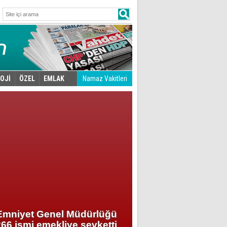
OJİ
ÖZEL
EMLAK
Namaz Vakitleri
Emniyet Genel Müdürlüğü
Tunceli'de ko
266 ismi emekliye sevketti
bölüğüne sald