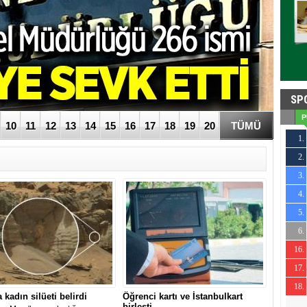
SP
P
10
11
12
13
14
15
16
17
18
19
20
TÜMÜ
1.
2.
0
3.
0
4.
0
5.
0
6.
0
16.
0
17.
0
18.
0
 kadın silüeti belirdi
Öğrenci kartı ve İstanbulkart
birleşti