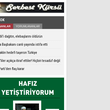
ÇOK
NANLAR
YORUMLANANLAR
il'i dağıtın, elebaşlarını öldürün
a Başbakanı canlı yayında istifa etti
aklın hedefi taşeron Türkiye
liler açıkça itiraf ettiler! Hiçbiri tesadüf değil
arti'den flaş karar