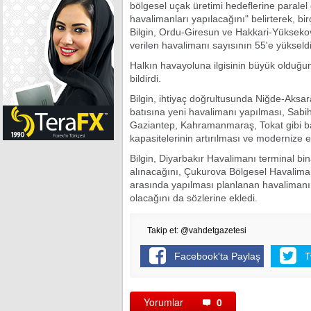
bölgesel uçak üretimi hedeflerine paralel o
havalimanları yapılacağını" belirterek, b
Bilgin, Ordu-Giresun ve Hakkari-Yükseko
verilen havalimanı sayısının 55'e yükseldiğ
Halkın havayoluna ilgisinin büyük olduğunu 
bildirdi.
Bilgin, ihtiyaç doğrultusunda Niğde-Aksar
batısına yeni havalimanı yapılması, Sabih
Gaziantep, Kahramanmaraş, Tokat gibi baz
kapasitelerinin artırılması ve modernize e
Bilgin, Diyarbakır Havalimanı terminal bi
alınacağını, Çukurova Bölgesel Havalimanı
arasında yapılması planlanan havalimanın
olacağını da sözlerine ekledi.
Takip et: @vahdetgazetesi
Facebook'ta Paylaş
T
Yorumlar
0