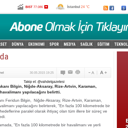
İstanbul
24 °C
BIST
77.086
Ankara
17 °C
Altın
101,211
Dolar
2,8185
Euro
3,1315
ASET
DÜNYA
EKONOMİ
SPOR
MEDYA
SAĞLIK
EĞİTİM
TEKNOL
lda
nel
30.05.2015 19:25
Takip et: @vahdetgazetesi
akanı Bilgin, Niğde-Aksaray, Rize-Artvin, Karaman,
havalimanı yapılacağını belirtti.
nı Feridun Bilgin, Niğde-Aksaray, Rize-Artvin, Karaman,
alimanı yapılacağını belirterek, "En fazla 100 kilometrede bir
edeflerine paralel olarak ihtiyaç olan tüm illere bir süreç ve
edi.
amada, "En fazla 100 kilometrede bir havalimanı ve yerli