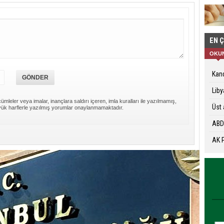
EN 
OKU
Kand
Liby
ümleler veya imalar, inançlara saldırı içeren, imla kuralları ile yazılmamış,
Üst 
ük harflerle yazılmış yorumlar onaylanmamaktadır.
ABD'
AK P