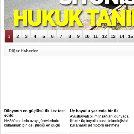
1
2
3
4
5
6
7
8
9
10
11
12
13
14
15
Diğer Haberler
Dünyanın en güçlüsü ilk kez test
Üç boyutlu yazıcıda bir ilk
edildi
Avustralyalı bilim insanları, dünyada
NASA'nın derin uzay görevlerinde
ilk kez üç boyutlu baskı teknolojisini
kullanmak için geliştirdiği en güçlü
kullanarak jet motoru üretmeyi
roket Space Lauch System'ın (SLS)
başardı.