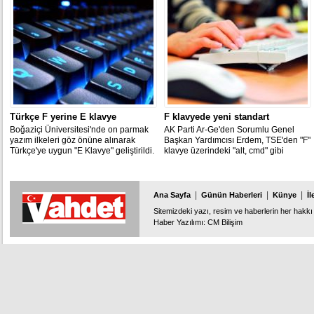
ateşleyicileri ilk kez test edildi.
Türkçe F yerine E klavye
F klavyede yeni standart
Boğaziçi Üniversitesi'nde on parmak
AK Parti Ar-Ge'den Sorumlu Genel
yazım ilkeleri göz önüne alınarak
Başkan Yardımcısı Erdem, TSE'den "F"
Türkçe'ye uygun "E Klavye" geliştirildi.
klavye üzerindeki "alt, cmd" gibi
işaretlerin Türkçe olmasını, TL
ambleminin de klavyede yer almasını
istediklerini bildirdi.
|
|
|
Ana Sayfa
Günün Haberleri
Künye
İl
Sitemizdeki yazı, resim ve haberlerin her hakkı 
Haber Yazılımı
:
CM Bilişim