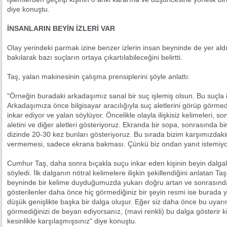
diye konuştu.
İNSANLARIN BEYİN İZLERİ VAR
Olay yerindeki parmak izine benzer izlerin insan beyninde de yer aldı
bakılarak bazı suçların ortaya çıkartılabileceğini belirtti.
Taş, yalan makinesinin çalışma prensiplerini şöyle anlattı:
"Örneğin buradaki arkadaşımız sanal bir suç işlemiş olsun. Bu suçla ilg
Arkadaşımıza önce bilgisayar aracılığıyla suç aletlerini görüp görmed
inkar ediyor ve yalan söylüyor. Öncelikle olayla ilişkisiz kelimeleri, so
aletini ve diğer aletleri gösteriyoruz. Ekranda bir sopa, sonrasında bir
dizinde 20-30 kez bunları gösteriyoruz. Bu sırada bizim karşımızdaki
vermemesi, sadece ekrana bakması. Çünkü biz ondan yanıt istemiyoru
Cumhur Taş, daha sonra bıçakla suçu inkar eden kişinin beyin dalgalar
söyledi. İlk dalganın nötral kelimelere ilişkin şekillendiğini anlatan T
beyninde bir kelime duyduğumuzda yukarı doğru artan ve sonrasında 
gösterilenler daha önce hiç görmediğiniz bir şeyin resmi ise burada y
düşük genişlikte başka bir dalga oluşur. Eğer siz daha önce bu uyar
görmediğinizi de beyan ediyorsanız, (mavi renkli) bu dalga gösterir 
kesinlikle karşılaşmışsınız" diye konuştu.