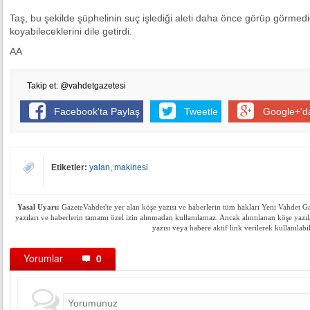
Taş, bu şekilde şüphelinin suç işlediği aleti daha önce görüp görmediğ
koyabileceklerini dile getirdi.
AA
Takip et: @vahdetgazetesi
Facebook'ta Paylaş
Tweetle
Google+'d
Etiketler:
yalan
,
makinesi
Yasal Uyarı:
GazeteVahdet'te yer alan köşe yazısı ve haberlerin tüm hakları Yeni Vahdet Gaze
yazıları ve haberlerin tamamı özel izin alınmadan kullanılamaz. Ancak alıntılanan köşe yazıl
yazısı veya habere aktif link verilerek kullanılabil
Yorumlar
0