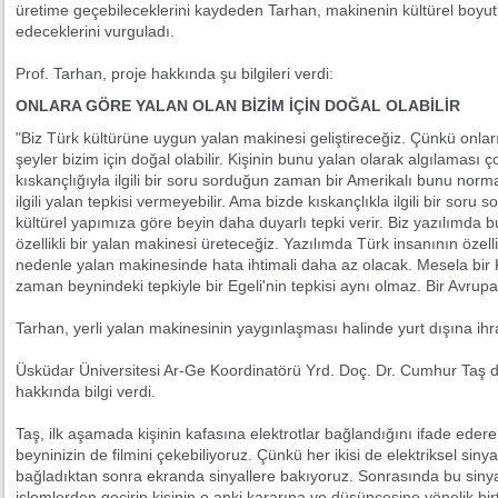
üretime geçebileceklerini kaydeden Tarhan, makinenin kültürel boyu
edeceklerini vurguladı.
Prof. Tarhan, proje hakkında şu bilgileri verdi:
ONLARA GÖRE YALAN OLAN BİZİM İÇİN DOĞAL OLABİLİR
"Biz Türk kültürüne uygun yalan makinesi geliştireceğiz. Çünkü onlar
şeyler bizim için doğal olabilir. Kişinin bunu yalan olarak algılaması 
kıskançlığıyla ilgili bir soru sorduğun zaman bir Amerikalı bunu norm
ilgili yalan tepkisi vermeyebilir. Ama bizde kıskançlıkla ilgili bir so
kültürel yapımıza göre beyin daha duyarlı tepki verir. Biz yazılımda bu
özellikli bir yalan makinesi üreteceğiz. Yazılımda Türk insanının özel
nedenle yalan makinesinde hata ihtimali daha az olacak. Mesela bir 
zaman beynindeki tepkiyle bir Egeli'nin tepkisi aynı olmaz. Bir Avrupa
Tarhan, yerli yalan makinesinin yaygınlaşması halinde yurt dışına ihra
Üsküdar Üniversitesi Ar-Ge Koordinatörü Yrd. Doç. Dr. Cumhur Taş da
hakkında bilgi verdi.
Taş, ilk aşamada kişinin kafasına elektrotlar bağlandığını ifade ederek,
beyninizin de filmini çekebiliyoruz. Çünkü her ikisi de elektriksel sinyall
bağladıktan sonra ekranda sinyallere bakıyoruz. Sonrasında bu sinya
işlemlerden geçirip kişinin o anki kararına ve düşüncesine yönelik b