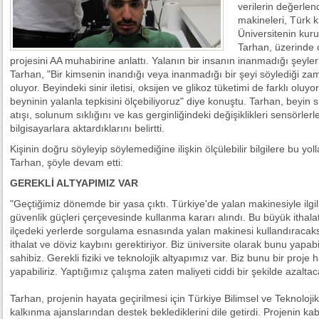
verilerin değerlen
makineleri, Türk k
Üniversitenin kuru
Tarhan, üzerinde ç
projesini AA muhabirine anlattı. Yalanın bir insanın inanmadığı şeyle
Tarhan, "Bir kimsenin inandığı veya inanmadığı bir şeyi söylediği zam
oluyor. Beyindeki sinir iletisi, oksijen ve glikoz tüketimi de farklı oluyor
beyninin yalanla tepkisini ölçebiliyoruz" diye konuştu. Tarhan, beyin sinya
atışı, solunum sıklığını ve kas gerginliğindeki değişiklikleri sensörle
bilgisayarlara aktardıklarını belirtti.
Kişinin doğru söyleyip söylemediğine ilişkin ölçülebilir bilgilere bu yol
Tarhan, şöyle devam etti:
GEREKLİ ALTYAPIMIZ VAR
"Geçtiğimiz dönemde bir yasa çıktı. Türkiye'de yalan makinesiyle ilgili
güvenlik güçleri çerçevesinde kullanma kararı alındı. Bu büyük ithalat
ilçedeki yerlerde sorgulama esnasında yalan makinesi kullandıracak
ithalat ve döviz kaybını gerektiriyor. Biz üniversite olarak bunu yap
sahibiz. Gerekli fiziki ve teknolojik altyapımız var. Biz bunu bir proje h
yapabiliriz. Yaptığımız çalışma zaten maliyeti ciddi bir şekilde azaltaca
Tarhan, projenin hayata geçirilmesi için Türkiye Bilimsel ve Teknolo
kalkınma ajanslarından destek beklediklerini dile getirdi. Projenin k