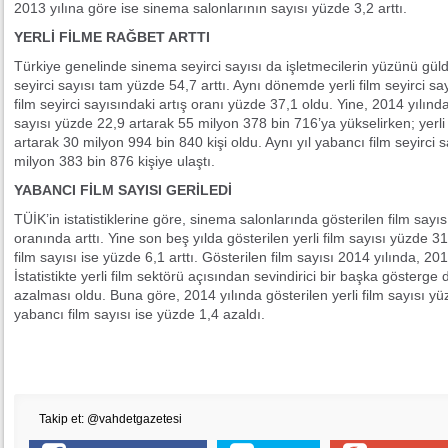
2013 yılına göre ise sinema salonlarının sayısı yüzde 3,2 arttı.
YERLİ FİLME RAĞBET ARTTI
Türkiye genelinde sinema seyirci sayısı da işletmecilerin yüzünü gül
seyirci sayısı tam yüzde 54,7 arttı. Aynı dönemde yerli film seyirci s
film seyirci sayısındaki artış oranı yüzde 37,1 oldu. Yine, 2014 yılınd
sayısı yüzde 22,9 artarak 55 milyon 378 bin 716’ya yükselirken; yerli 
artarak 30 milyon 994 bin 840 kişi oldu. Aynı yıl yabancı film seyirci 
milyon 383 bin 876 kişiye ulaştı.
YABANCI FİLM SAYISI GERİLEDİ
TÜİK’in istatistiklerine göre, sinema salonlarında gösterilen film say
oranında arttı. Yine son beş yılda gösterilen yerli film sayısı yüzde 3
film sayısı ise yüzde 6,1 arttı. Gösterilen film sayısı 2014 yılında, 201
İstatistikte yerli film sektörü açısından sevindirici bir başka gösterge 
azalması oldu. Buna göre, 2014 yılında gösterilen yerli film sayısı yü
yabancı film sayısı ise yüzde 1,4 azaldı.
Takip et: @vahdetgazetesi