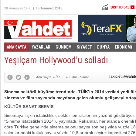
BIST
83.041
28 Ramazan 1436 |
15 Temmuz 2015
Altın
98,125
Dolar
2,6345
Euro
2,9055
ANA SAYFA
YAZARLAR
GÜNDEM
SİYASET
DÜNYA
EKONOMİ
Foto Galeri
Video Galeri
|
Yeşilçam Hollywood’u solladı
Takip et: @vahd
Ana Sayfa
»
ÖZEL
»
Kültür - Sanat
12.07.2015 08
Sinema sektörü büyüme trendinde. TÜİK’in 2014 verileri yerli film
sinema ve film sayısında meydana gelen olumlu gelişmeyi orta
KÜLTÜR SANAT SERVİSİ
Sinemaya ilişkin istatistikler, sektör temsilcilerinin yüzünü güldürüyor
“Sinema İstatistikleri 2014”ü yayınladı. Rakamlar, her alanda önemli 
göre Türkiye genelinde sinema salonu sayısı son beş yılda yüzde 1
salonlarındaki koltuk sayısı yüzde 10,8 artarak seyirci kapasitesi 276 