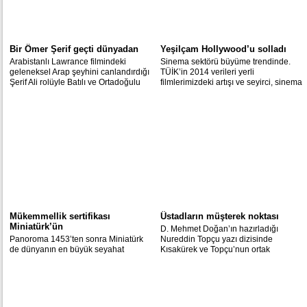
Bir Ömer Şerif geçti dünyadan
Yeşilçam Hollywood’u solladı
Arabistanlı Lawrance filmindeki
Sinema sektörü büyüme trendinde.
geleneksel Arap şeyhini canlandırdığı
TÜİK’in 2014 verileri yerli
Şerif Ali rolüyle Batılı ve Ortadoğulu
filmlerimizdeki artışı ve seyirci, sinema
sinemaseverlerin gönlünde taht kuran
ve film sayısında meydana gelen
ünlü oyuncu Ömer Şerif;
olumlu gelişmeyi ortaya koydu.
Mükemmellik sertifikası
Üstadların müşterek noktası
Miniatürk’ün
D. Mehmet Doğan’ın hazırladığı
Panoroma 1453’ten sonra Miniatürk
Nureddin Topçu yazı dizisinde
de dünyanın en büyük seyahat
Kısakürek ve Topçu’nun ortak
sitelerinden biri olan TripAdvisor
yönlerine dair çarpıcı ayrıntılar ortaya
tarafından 2015 Mükemmellik
çıktı.
Sertifikası’na layık görüldü.