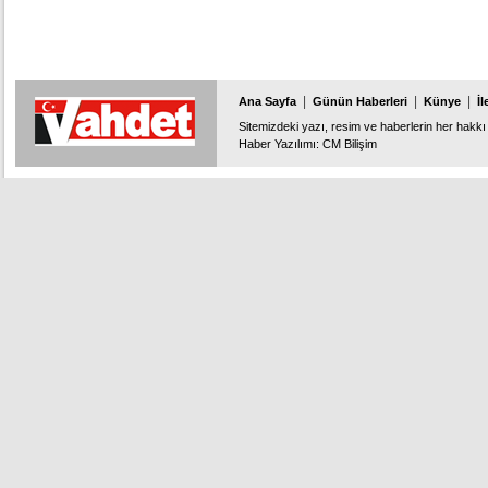
|
|
|
Ana Sayfa
Günün Haberleri
Künye
İl
Sitemizdeki yazı, resim ve haberlerin her hakkı 
Haber Yazılımı
:
CM Bilişim