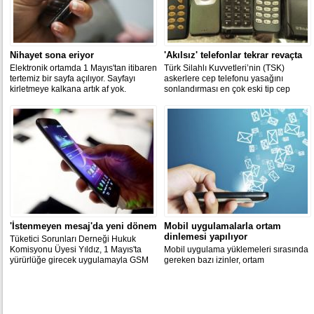
Nihayet sona eriyor
'Akılsız' telefonlar tekrar revaçta
Elektronik ortamda 1 Mayıs'tan itibaren
Türk Silahlı Kuvvetleri’nin (TSK)
tertemiz bir sayfa açılıyor. Sayfayı
askerlere cep telefonu yasağını
kirletmeye kalkana artık af yok.
sonlandırması en çok eski tip cep
Binlerce TL'lik cezalar yolda.
telefonlarına yarayacak. Günümüzün
'akıllı' denilen telefonlarına karşı
'akılsızlar' yeniden atağa kalkacak.
'İstenmeyen mesaj'da yeni dönem
Mobil uygulamalarla ortam
dinlemesi yapılıyor
Tüketici Sorunları Derneği Hukuk
Komisyonu Üyesi Yıldız, 1 Mayıs'ta
Mobil uygulama yüklemeleri sırasında
yürürlüğe girecek uygulamayla GSM
gereken bazı izinler, ortam
firmaları ve internet sağlayıcılarının
dinlemesine yol açıyor.
artık belli kurallara uyarak abonelerine
mesaj gönderebileceğini belirtti.