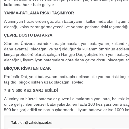
kullanıma hazır hale geliyor.
YANMA-PATLAMA RİSKİ TAŞIMIYOR
Alüminyun hücrelerden güç alan bataryanın, kullanımda olan lityum t
olacağı, kolay zarar görmeyeceği ve yanma-patlama riski taşımadığı be
ÇEVRE DOSTU BATARYA
Stanford Üniversitesi'ndeki araştırmacılar, yeni bataryanın, kulland
daha avantajlı olacağını ve şarj olduğunda kullanım ömrünün etkilen
kimya profesörü olarak çalışan Hangjie Dai, geliştirdikleri yeni bataryan
alacağını, lityum iyon bataryalara göre daha çevre dostu olacağını sö
BİRÇOK RİSKTEN UZAK
Profesör Dai, yeni bataryanın matkapla delinse bile yanma riski taşımad
taşıdığı birçok riskten uzak olacağını söyledi.
7 BİN 500 KEZ SARJ EDİLDİ
Alüminyum hücreli bataryalar güvenli olmalarının yanı sıra, belirsiz k
önce geliştirilen benzer bataryalarda, en fazla 100 kez şarz ömrü sağ
500 kez şarj edildi ve sorun çıkarmadı. Lityum bataryalar ise 1000 k
Takip et: @vahdetgazetesi