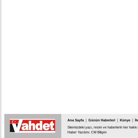
|
|
|
Ana Sayfa
Günün Haberleri
Künye
İl
Sitemizdeki yazı, resim ve haberlerin her hakkı 
Haber Yazılımı
:
CM Bilişim