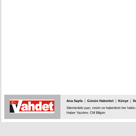
|
|
|
Ana Sayfa
Günün Haberleri
Künye
İl
Sitemizdeki yazı, resim ve haberlerin her hakkı 
Haber Yazılımı
:
CM Bilişim