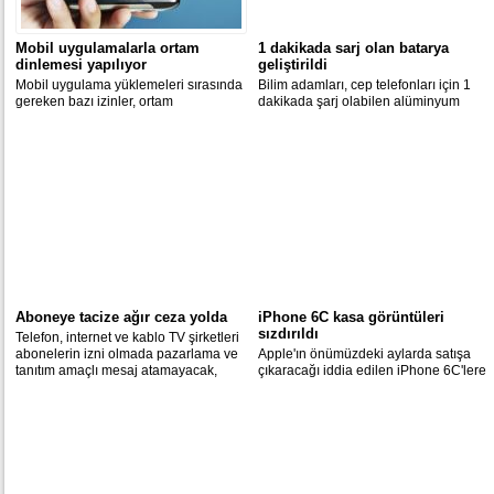
Mobil uygulamalarla ortam
1 dakikada sarj olan batarya
dinlemesi yapılıyor
geliştirildi
Mobil uygulama yüklemeleri sırasında
Bilim adamları, cep telefonları için 1
gereken bazı izinler, ortam
dakikada şarj olabilen alüminyum
dinlemesine yol açıyor.
batarya geliştirdi.
Aboneye tacize ağır ceza yolda
iPhone 6C kasa görüntüleri
sızdırıldı
Telefon, internet ve kablo TV şirketleri
abonelerin izni olmada pazarlama ve
Apple'ın önümüzdeki aylarda satışa
tanıtım amaçlı mesaj atamayacak,
çıkaracağı iddia edilen iPhone 6C'lere
arama yapamayacak. İzin için yılda
ilişkin görüntüler sızdırıldı.
sadece iki kez abone ile iletişime
geçebilecek.