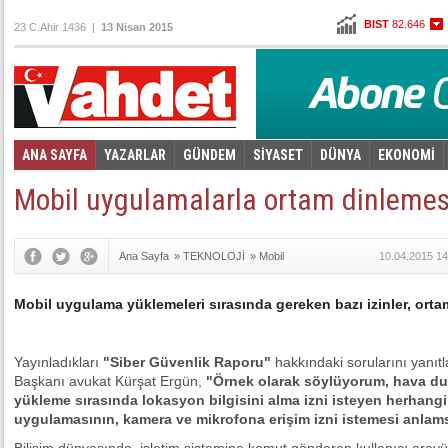
BIST
82.646
23 C.Ahir 1436 |
13 Nisan 2015
Altın
101,671
Dolar
2,6235
Euro
2,7830
ANA SAYFA
YAZARLAR
GÜNDEM
SİYASET
DÜNYA
EKONOMİ
Foto Galeri
Video Galeri
|
Mobil uygulamalarla ortam dinlemesi
Ana Sayfa
»
TEKNOLOJİ
»
Mobil
10.04.2015 14
Mobil uygulama yüklemeleri sırasında gereken bazı izinler, orta
Yayınladıkları
"Siber Güvenlik Raporu"
hakkındaki sorularını yanıt
Başkanı avukat Kürşat Ergün,
"Örnek olarak söylüyorum, hava d
yükleme sırasında lokasyon bilgisini alma izni isteyen herhang
uygulamasının, kamera ve mikrofona erişim izni istemesi anlam