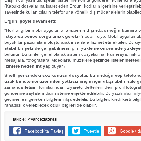
Bilişim dünyasında, işletim sistemine komut gönderen kullanıcı arayüz
(Kabuk) dosyalarına işaret eden Ergün, kodların içerisine yerleştiril
sayesinde kullanıcıların telefonuna yönelik dış müdahalelerin olabilece
Ergün, şöyle devam etti:
"Herhangi bir mobil uygulama,
amacının dışında örneğin kamera ve
istiyorsa bence sorgulamak gerekir
'neden' diye. Mobil uygulamalar
büyük bir pazar alanı oluşturarak insanlara hizmet etmekteler. Bu
uy
stabil bir şekilde çalışabilmesi için, yükleme öncesinde yükleyen
bulunur. Bu izinler genel olarak sistem dosyalarına, kameraya, mikrof
mesajlara, fotoğraflara, videolara, müziklere şeklinde listelenmektedi
izinlere neden ihtiyaç
duyar?
Shell içerisindeki söz konusu dosyalar, bulunduğu cep telefonu, 
uzak bir istemci üzerinden yetkisiz erişim için ulaşılabilir hale get
zamanda iletişim formlarından, ziyaretçi defterlerinden, profil fotoğr
gönderme sayfalarından sisteme enjekte edilebilir. Bu yazılımlar milyon
geçmemesi gereken bilgilerini ifşa edebilir. Bu bilgiler, kredi kartı bilgi
rahatsızlık verebilecek özlük bilgileri de olabilir."
Takip et: @vahdetgazetesi
Facebook'ta Paylaş
Tweetle
Google+'d