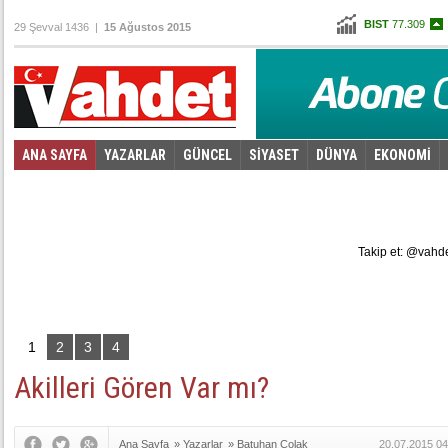
BIST
77.309
29 Şevval 1436 |
15 Ağustos 2015
Altın
101,803
Dolar
2,8255
Euro
3,1475
ANA SAYFA
YAZARLAR
GÜNCEL
SİYASET
DÜNYA
EKONOMİ
Foto Galeri
Video Galeri
|
Takip et: @vahd
1
2
3
4
Akilleri Gören Var mı?
Ana Sayfa
»
Yazarlar
»
Batuhan Çolak
20.07.2015 04