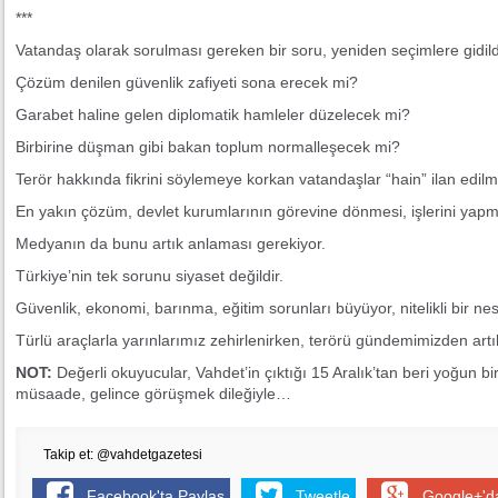
***
Vatandaş olarak sorulması gereken bir soru, yeniden seçimlere gidild
Çözüm denilen güvenlik zafiyeti sona erecek mi?
Garabet haline gelen diplomatik hamleler düzelecek mi?
Birbirine düşman gibi bakan toplum normalleşecek mi?
Terör hakkında fikrini söylemeye korkan vatandaşlar “hain” ilan edil
En yakın çözüm, devlet kurumlarının görevine dönmesi, işlerini yapm
Medyanın da bunu artık anlaması gerekiyor.
Türkiye’nin tek sorunu siyaset değildir.
Güvenlik, ekonomi, barınma, eğitim sorunları büyüyor, nitelikli bir nesi
Türlü araçlarla yarınlarımız zehirlenirken, terörü gündemimizden artık
NOT:
Değerli okuyucular, Vahdet’in çıktığı 15 Aralık’tan beri yoğun b
müsaade, gelince görüşmek dileğiyle…
Takip et: @vahdetgazetesi
Facebook'ta Paylaş
Tweetle
Google+'d