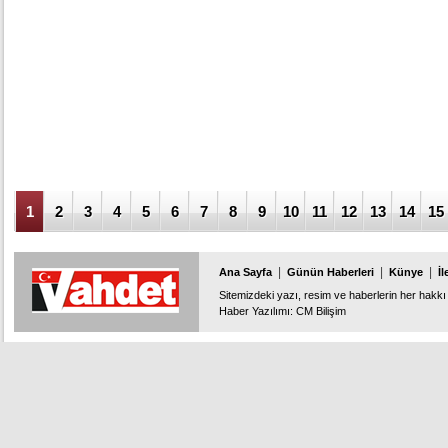
1
2
3
4
5
6
7
8
9
10
11
12
13
14
15
|
|
|
Ana Sayfa
Günün Haberleri
Künye
İl
Sitemizdeki yazı, resim ve haberlerin her hakkı 
Haber Yazılımı
:
CM Bilişim