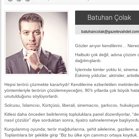
Batuhan Çolak
batuhancolak@gazetevahdet.com
Gözler arıyor kendilerini… Ner
Halbuki çok değil, adına çözüm de
dağılmışlardı.
İçlerinde kimler yoktu ki; sinema
Eskimiş yıldızlar; aktrisler, artist
Hepsi terörü çözmekte kararlıydı! Kendilerine ezberletilen metinlerde 
yöntemleriyle terörün çözülemeyeceğini, 90’lı yıllarda çok büyük hatal
unutulduğunu söylüyorlardı.
Solcusu, İslamcısı, Kürtçüsü, liberali, sinemacısı, şarkıcısı, hukukç
Kitlesi daha önceden belirlenmiş topluluklara panel düzenliyorlar, “de
nasıl çözülür” diye sorduktan sonra, tiyatro sahnelenmeye başlıyordu
Kurgulanmış oyunda; terör mağdurlarına, şehit ailelerine, gazilere, 
Toplantılara bir şekilde girip “Biz bu ülke için canımızı ortaya koyduk, 