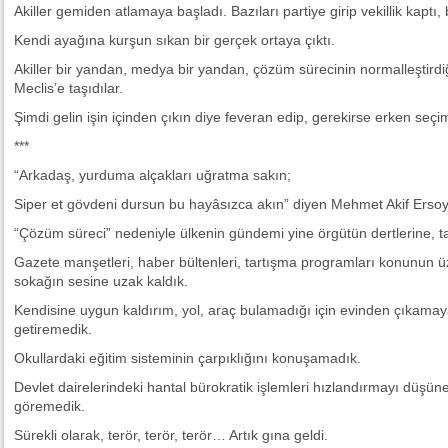
Akiller gemiden atlamaya başladı. Bazıları partiye girip vekillik kaptı,
Kendi ayağına kurşun sıkan bir gerçek ortaya çıktı.
Akiller bir yandan, medya bir yandan, çözüm sürecinin normalleştirdiğ
Meclis’e taşıdılar.
Şimdi gelin işin içinden çıkın diye feveran edip, gerekirse erken seçim
***
“Arkadaş, yurduma alçakları uğratma sakın;
Siper et gövdeni dursun bu hayâsızca akın” diyen Mehmet Akif Ersoy’
“Çözüm süreci” nedeniyle ülkenin gündemi yine örgütün dertlerine, t
Gazete manşetleri, haber bültenleri, tartışma programları konunun ü
sokağın sesine uzak kaldık.
Kendisine uygun kaldırım, yol, araç bulamadığı için evinden çıkamayan
getiremedik.
Okullardaki eğitim sisteminin çarpıklığını konuşamadık.
Devlet dairelerindeki hantal bürokratik işlemleri hızlandırmayı düşüne
göremedik.
Sürekli olarak, terör, terör, terör… Artık gına geldi.