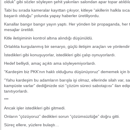
olduk” gibi sözler söyleyen şehit yakınları salondan apar topar atıldıla
Tabi bu sırada kameralar kayıttan çıkıyor, kitleye “akillerin halkla sıc
başarılı olduğu” yolunda yapay haberler üretiliyordu.
Kanallar bangır bangır yayın yaptı. Her yönden bir propaganda, her 
mesajlar üretildi.
Kitle iletişiminin kontrol altına alındığı düşünüldü.
Ortalıkta kurgulanmış bir senaryo, güçlü iletişim araçları ve yönlendirile
İstedikleri gibi konuşuyorlar, istedikleri gibi çalıp oynuyorlardı.
Hedef belliydi, amaç açıktı ama söyleyemiyorlardı.
“Kardeşim biz PKK’nın haklı olduğunu düşünüyoruz” dememek için bin
“Yahu kardeşim bu adamların barışla işi olmaz, ellerinde silah var, s
kampüste varlar” dediğinizde sizi “çözüm süreci sabotajcısı” ilan ed
tanıtıyorlardı.
***
Ancak işler istedikleri gibi gitmedi.
Onların “çözüyoruz” dedikleri sorun “çözümsüzlüğe” doğru gitti.
Süreç ellere, yüzlere bulaştı…