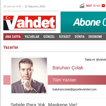
BIST
78.441
26 Şevval 1436 |
12 Ağustos 2015
Altın
99,914
Dolar
2,7785
Euro
3,0920
ANA SAYFA
YAZARLAR
GÜNCEL
SİYASET
DÜNYA
EKONOMİ
Foto Galeri
Video Galeri
|
Yazarlar
Takip et: @vahd
Batuhan Çolak
Tüm Yazıları
batuhancolak@gazetevahdet.com
Şehide Para Yok, Mankene Var!