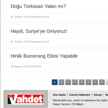
Doğu Türkistan Yalan mı?
02 Temmuz 2015 Perşembe 04:04
Haydi, Suriye’ye Giriyoruz!
01 Temmuz 2015 Çarşamba 04:04
Hinlik Bumerang Etkisi Yapabilir
30 Haziran 2015 Salı 04:00
1
2
3
4
5
6
7
8
|
|
|
Ana Sayfa
Günün Haberleri
Künye
İl
Sitemizdeki yazı, resim ve haberlerin her hakkı 
Haber Yazılımı
:
CM Bilişim