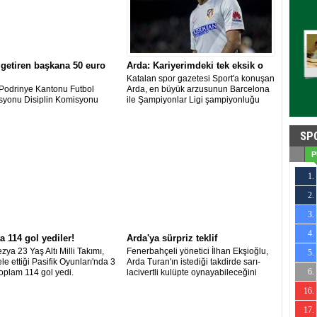
 getiren başkana 50 euro
Arda: Kariyerimdeki tek eksik o
Katalan spor gazetesi Sport'a konuşan
Podrinye Kantonu Futbol
Arda, en büyük arzusunun Barcelona
syonu Disiplin Komisyonu
ile Şampiyonlar Ligi şampiyonluğu
Ligi şampiyonu olan Gazije
yaşamak olduğunu söyledi.
r) Futbol Kulübü Başkanı
ç'e şampiyonluk kupasını
SP
rı sırada ve maç esnasında
etirdiği için 50 euro para cezası
P
1.
2.
25
3.
31
4.
23
a 114 gol yediler!
Arda'ya sürpriz teklif
zya 23 Yaş Altı Milli Takımı,
Fenerbahçeli yönetici İlhan Ekşioğlu,
5.
19
e ettiği Pasifik Oyunları'nda 3
Arda Turan'ın istediği takdirde sarı-
6.
oplam 114 gol yedi.
lacivertli kulüpte oynayabileceğini
10
söyledi.
16.
25
17.
-20