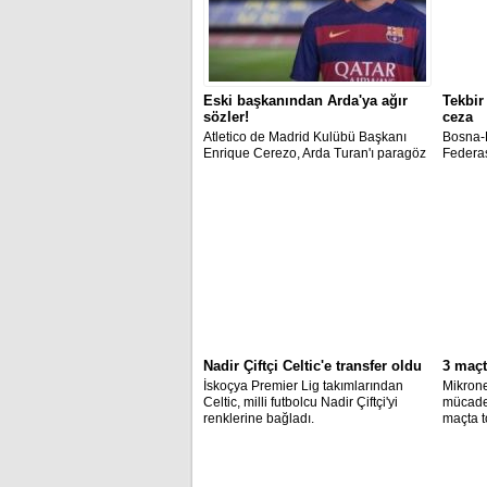
Eski başkanından Arda'ya ağır
Tekbir
sözler!
ceza
Atletico de Madrid Kulübü Başkanı
Bosna-
Enrique Cerezo, Arda Turan'ı paragöz
Federa
olmakla suçladı.
Kanton 
(Gazile
Kurtovi
aldıkla
tekbir g
verdi.
Nadir Çiftçi Celtic'e transfer oldu
3 maçt
İskoçya Premier Lig takımlarından
Mikrone
Celtic, milli futbolcu Nadir Çiftçi'yi
mücadel
renklerine bağladı.
maçta t