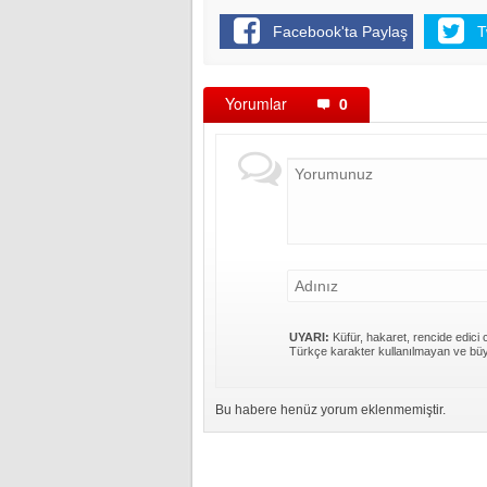
Facebook'ta Paylaş
T
Yorumlar
0
UYARI:
Küfür, hakaret, rencide edici c
Türkçe karakter kullanılmayan ve büy
Bu habere henüz yorum eklenmemiştir.