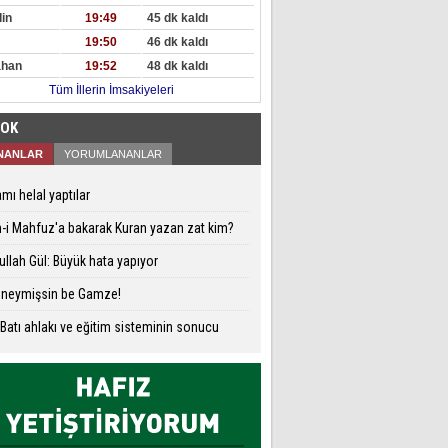
in
19:49
45 dk kaldı
19:50
46 dk kaldı
ahan
19:52
48 dk kaldı
Tüm İllerin İmsakiyeleri
ÇOK
NANLAR
YORUMLANANLAR
mı helal yaptılar
-i Mahfuz'a bakarak Kuran yazan zat kim?
llah Gül: Büyük hata yapıyor
 neymişsin be Gamze!
 Batı ahlakı ve eğitim sisteminin sonucu