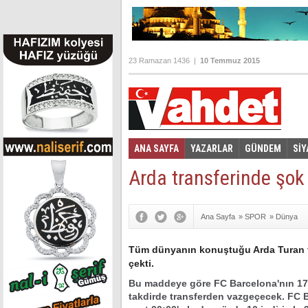
23 Ramazan 1436 |
10 Temmuz 2015
ANA SAYFA
YAZARLAR
GÜNDEM
SİY
Foto Galeri
Video Galeri
|
Arda transferinde şok
Ana Sayfa
»
SPOR
»
Dünya
Tüm dünyanın konuştuğu Arda Turan tr
çekti.
Bu maddeye göre FC Barcelona'nın 17 
takdirde transferden vazgeçecek. FC 