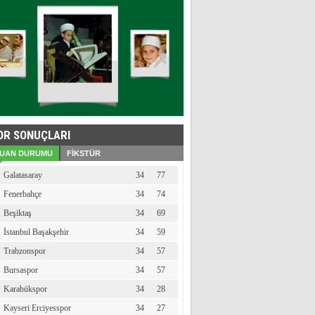
OR SONUÇLARI
UAN DURUMU
FİKSTÜR
Galatasaray
34
77
Fenerbahçe
34
74
Beşiktaş
34
69
İstanbul Başakşehir
34
59
Trabzonspor
34
57
Bursaspor
34
57
Karabükspor
34
28
Kayseri Erciyesspor
34
27