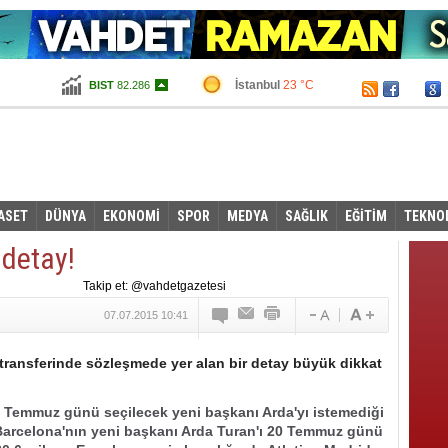
İstanbul
23 °C
BIST
82.286
Ankara
20 °C
Altın
100,153
Dolar
2,6745
Euro
2,9545
ASET
DÜNYA
EKONOMİ
SPOR
MEDYA
SAĞLIK
EĞİTİM
TEKNO
 detay!
Takip et: @vahdetgazetesi
07.07.2015 10:41
ansferinde sözleşmede yer alan bir detay büyük dikkat
Temmuz günü seçilecek yeni başkanı Arda'yı istemediği
Barcelona'nın yeni başkanı Arda Turan'ı 20 Temmuz günü