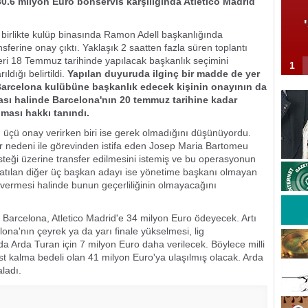
30.6 milyon Euro bonservis karşılığında Atletico Madrid
birlikte kulüp binasında Ramon Adell başkanlığında
nsferine onay çıktı. Yaklaşık 2 saatten fazla süren toplantı
eri 18 Temmuz tarihinde yapılacak başkanlık seçimini
1
ldığı belirtildi.
Yapılan duyuruda ilginç bir madde de yer
Barcelona kulübüne başkanlık edecek kişinin onayının da
ması halinde Barcelona'nın 20 temmuz tarihine kadar
ılması hakkı tanındı.
 üçü onay verirken biri ise gerek olmadığını düşünüyordu.
r nedeni ile görevinden istifa eden Josep Maria Bartomeu
isteği üzerine transfer edilmesini istemiş ve bu operasyonun
katılan diğer üç başkan adayı ise yönetime başkanı olmayan
vermesi halinde bunun geçerliliğinin olmayacağını
 Barcelona, Atletico Madrid'e 34 milyon Euro ödeyecek. Artı
ona'nın çeyrek ya da yarı finale yükselmesi, lig
rda Turan için 7 milyon Euro daha verilecek. Böylece milli
st kalma bedeli olan 41 milyon Euro'ya ulaşılmış olacak. Arda
ladı.