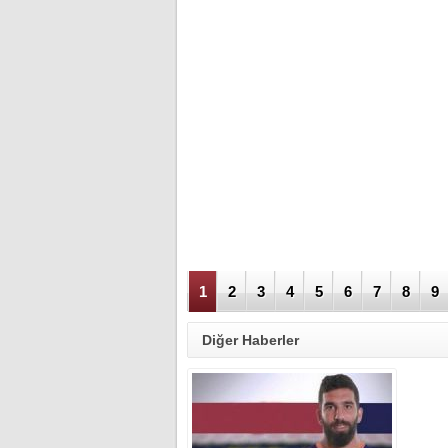
1
2
3
4
5
6
7
8
9
Diğer Haberler