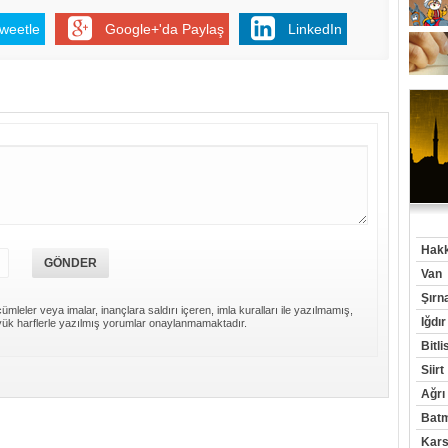
weetle
Google+'da Paylaş
LinkedIn
Hakk
Van
Şırn
ümleler veya imalar, inançlara saldırı içeren, imla kuralları ile yazılmamış,
Iğdır
ük harflerle yazılmış yorumlar onaylanmamaktadır.
Bitli
Siirt
Ağrı
Bat
Kar