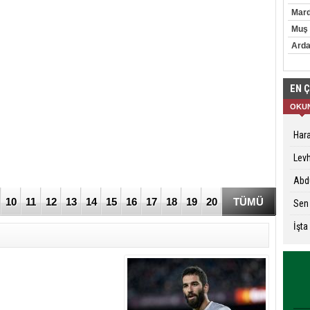
Mard
Muş
Ard
EN 
OKU
Hara
Levh
Abdu
10
11
12
13
14
15
16
17
18
19
20
TÜMÜ
Sen
İşta