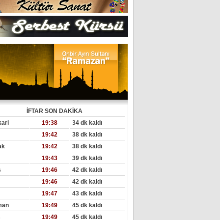
İFTAR SON DAKİKA
ari
19:38
34 dk kaldı
19:42
38 dk kaldı
ak
19:42
38 dk kaldı
19:43
39 dk kaldı
s
19:46
42 dk kaldı
19:46
42 dk kaldı
19:47
43 dk kaldı
man
19:49
45 dk kaldı
s
19:49
45 dk kaldı