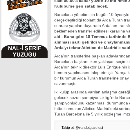
saat 00:00'a kadar yüzde 10 indirimle 
Kulübü'ne geri satabilecek.
Barcelona yönetiminin bugün 10 üyesiyle 
gerçekleştirdiği toplantıda Arda Turan tra
sonrası yapılan duyuruda Arda'nın transf
beklemeden transfer edilmesi kararına varı
aldı. Buna göre 18 Temmuz tarihinde 
alınması şartı getirildi ve onaylanma
Arda'yı tekrar Atletico de Madrid'e sat
Arda'nın transferine başkan adaylarından
Barcelona başkanı iken yaklaşan seçimle
Arda'nın teknik direktör Luis Enrique'nin 
hemen yapılmasını talep etmişti. Yarışa 
bir kurumun Arda Turan transferine onay 
savunmuştu.
İki kulüp arasında varılan anlaşma gereği
gelecek sezon şampiyonlar ligi'nde Barcel
şampiyonluğunu kazanması durumunda da A
futbolcumuzun Atletico Madrid'deki serbe
Turan Barcelona ile 5 yıllık sözleşme imza
Takip et: @vahdetgazetesi