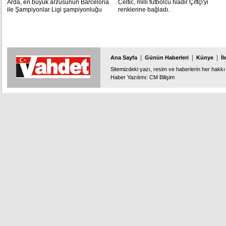
Arda, en büyük arzusunun Barcelona
Celtic, milli futbolcu Nadir Çiftçi'yi
ile Şampiyonlar Ligi şampiyonluğu
renklerine bağladı.
yaşamak olduğunu söyledi.
|
|
|
Ana Sayfa
Günün Haberleri
Künye
İl
Sitemizdeki yazı, resim ve haberlerin her hakkı 
Haber Yazılımı
:
CM Bilişim