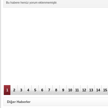
Bu habere henüz yorum eklenmemiştir.
1
2
3
4
5
6
7
8
9
10
11
12
13
14
15
Diğer Haberler