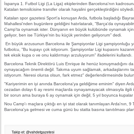
İspanya 1. Futbol Ligi (La Liga) ekiplerinden Barcelona'nın kadrosuna 
Katalan temsilcisine transfer olarak hayalini gerçekleştirdiğini söyledi
Katalan spor gazetesi Sport'a konuşan Arda, futbola başladığı Bayra
Mahallesi'nden bugünlere geldiğini hatırlatarak, "Barça'da oynayabil
Camp'ta oynamak ister. Dünyanın en büyük kulübünde oynamak için
geliyor, ben ise Türkiye'nin bu küçük yerinden geliyorum" dedi.
En büyük arzusunun Barcelona ile Şampiyonlar Ligi şampiyonluğu y
futbolcu, "Bu kupayı çok istiyorum. Şampiyonlar Ligi kupasını kaza
tek eksik kupa o ve onu kaldırmayı arzuluyorum" ifadelerini kullandı.
Barcelona Teknik Direktörü Luis Enrique ile henüz konuşmadığını da
oynayacağım önemli değil. Takıma uyum sağlamak, arkadaşlarımı t
istiyorum. Neresi olursa olsun, fark etmez" değerlendirmesinde bulu
"Kariyerimin en iyi anında Barcelona'ya geldiğime eminim" diyen Arda
cezadan dolayı 6 ay resmi maçlarda oynayamayacak olmasıyla ilgil
bir sorun ama buraya 6 ay oynamak için değil, 5 yıl boyunca kupala
Nou Camp'ı maçlara çıktığı en iyi stat olarak tanımlayan Arda'nın
Barcelona'ya gelmesi ve cuma günü bu statta basına tanıtılması plan
Takip et: @vahdetgazetesi