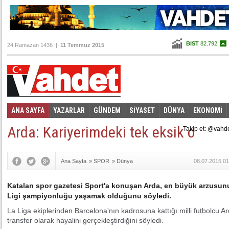
BIST
82.792
24 Ramazan 1436 |
11 Temmuz 2015
Altın
99,291
Dolar
2,6615
Euro
2,9755
ANA SAYFA
YAZARLAR
GÜNDEM
SİYASET
DÜNYA
EKONOMİ
Foto Galeri
Video Galeri
|
Arda: Kariyerimdeki tek eksik o
Takip et: @vahd
Ana Sayfa
»
SPOR
»
Dünya
08.07.2015 01
Katalan spor gazetesi Sport'a konuşan Arda, en büyük arzusun
Ligi şampiyonluğu yaşamak olduğunu söyledi.
La Liga ekiplerinden Barcelona'nın kadrosuna kattığı milli futbolcu A
transfer olarak hayalini gerçekleştirdiğini söyledi.