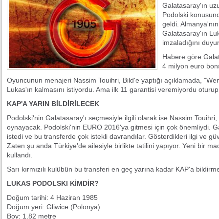
Galatasaray'ın uzu
Podolski konusun
geldi. Almanya'nın 
Galatasaray'ın Luk
imzaladığını duyu
Habere göre Galat
4 milyon euro bon
Oyuncunun menajeri Nassim Touihri, Bild'e yaptığı açıklamada, "Weng
Lukas'ın kalmasını istiyordu. Ama ilk 11 garantisi veremiyordu oturup
KAP'A YARIN BİLDİRİLECEK
Podolski'nin Galatasaray'ı seçmesiyle ilgili olarak ise Nassim Touihri
oynayacak. Podolski'nin EURO 2016'ya gitmesi için çok önemliydi. Ga
istedi ve bu transferde çok istekli davrandılar. Gösterdikleri ilgi ve g
Zaten şu anda Türkiye'de ailesiyle birlikte tatilini yapıyor. Yeni bir ma
kullandı.
Sarı kırmızılı kulübün bu transferi en geç yarına kadar KAP'a bildirme
LUKAS PODOLSKI KİMDİR?
Doğum tarihi: 4 Haziran 1985
Doğum yeri: Gliwice (Polonya)
Boy: 1.82 metre