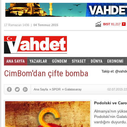
BIST
81.217
17 Ramazan 1436 |
04 Temmuz 2015
Altın
100,835
Dolar
2,6855
Euro
2,9800
ANA SAYFA
YAZARLAR
GÜNDEM
SİYASET
DÜNYA
EKONOMİ
Foto Galeri
Video Galeri
|
CimBom'dan çifte bomba
Takip et: @vahd
Ana Sayfa
»
SPOR
»
Galatasaray
02.07.2015 22
Podolski ve Caro
Almanya'nın yüksek
Podolski'nin Galat
vardığını duyurdu.