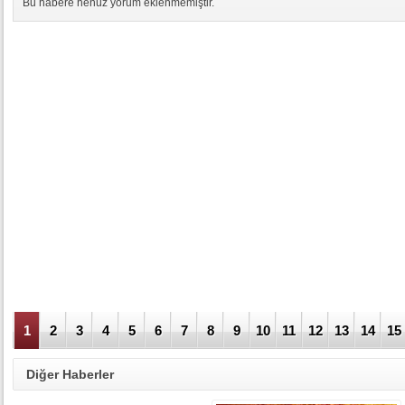
Bu habere henüz yorum eklenmemiştir.
1
2
3
4
5
6
7
8
9
10
11
12
13
14
15
Diğer Haberler