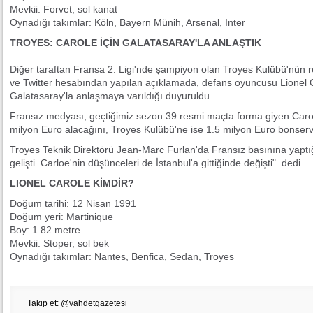
Mevkii: Forvet, sol kanat
Oynadığı takımlar: Köln, Bayern Münih, Arsenal, Inter
TROYES: CAROLE İÇİN GALATASARAY'LA ANLAŞTIK
Diğer taraftan Fransa 2. Ligi'nde şampiyon olan Troyes Kulübü'nün re
ve Twitter hesabından yapılan açıklamada, defans oyuncusu Lionel C
Galatasaray'la anlaşmaya varıldığı duyuruldu.
Fransız medyası, geçtiğimiz sezon 39 resmi maçta forma giyen Carole'
milyon Euro alacağını, Troyes Kulübü'ne ise 1.5 milyon Euro bonserv
Troyes Teknik Direktörü Jean-Marc Furlan'da Fransız basınına yaptığ
gelişti. Carloe'nin düşünceleri de İstanbul'a gittiğinde değişti" dedi.
LIONEL CAROLE KİMDİR?
Doğum tarihi: 12 Nisan 1991
Doğum yeri: Martinique
Boy: 1.82 metre
Mevkii: Stoper, sol bek
Oynadığı takımlar: Nantes, Benfica, Sedan, Troyes
Takip et: @vahdetgazetesi