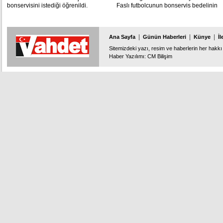
bonservisini istediği öğrenildi.
Faslı futbolcunun bonservis bedelinin
ilk ödemesini yaptığını açıkladı.
|
|
|
Ana Sayfa
Günün Haberleri
Künye
İl
Sitemizdeki yazı, resim ve haberlerin her hakkı 
Haber Yazılımı
:
CM Bilişim