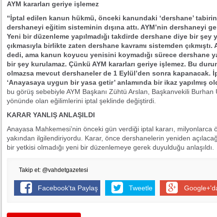
AYM kararları geriye işlemez
“İptal edilen kanun hükmü, önceki kanundaki ‘dershane’ tabirin
dershaneyi eğitim sisteminin dışına attı. AYM’nin dershaneyi geri
Yeni bir düzenleme yapılmadığı takdirde dershane diye bir şey 
çıkmasıyla birlikte zaten dershane kavramı sistemden çıkmıştı. A
dedi, ama kanun koyucu yenisini koymadığı sürece dershane yas
bir şey kurulamaz. Çünkü AYM kararları geriye işlemez. Bu dur
olmazsa mevcut dershaneler de 1 Eylül’den sonra kapanacak. İp
‘Anayasaya uygun bir yasa getir’ anlamında bir ikaz yapılmış ol
bu görüş sebebiyle AYM Başkanı Zühtü Arslan, Başkanvekili Burhan 
yönünde olan eğilimlerini iptal şeklinde değiştirdi.
KARAR YANLIŞ ANLAŞILDI
Anayasa Mahkemesi’nin önceki gün verdiği iptal kararı, milyonlarca 
yakından ilgilendiriyordu. Karar, önce dershanelerin yeniden açılacağ
bir yetkisi olmadığı yeni bir düzenlemeye gerek duyulduğu anlaşıldı.
Takip et: @vahdetgazetesi
Facebook'ta Paylaş
Tweetle
Google+'d