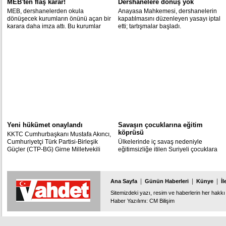
MEB'ten flaş karar!
Dershanelere dönüş yok
MEB, dershanelerden okula
Anayasa Mahkemesi, dershanelerin
dönüşecek kurumların önünü açan bir
kapatılmasını düzenleyen yasayı iptal
karara daha imza attı. Bu kurumlar
etti; tartışmalar başladı.
özel okul statüsüne daha hafif
şartlarda kavuşabilecek.
Yeni hükümet onaylandı
Savaşın çocuklarına eğitim
köprüsü
KKTC Cumhurbaşkanı Mustafa Akıncı,
Cumhuriyetçi Türk Partisi-Birleşik
Ülkelerinde iç savaş nedeniyle
Güçler (CTP-BG) Girne Milletvekili
eğitimsizliğe itilen Suriyeli çocuklara
Ömer Kalyoncu başbakanlığındaki
Türkiye, eğitim köprüsü oldu. Yüzlerce
yeni koalisyon hükümetini onayladı.
çocuk açılan yaz kurslarında hem okul
hem de dini eğitimlerindeki eksiklikleri
tamamlıyor.
|
|
|
Ana Sayfa
Günün Haberleri
Künye
İl
Sitemizdeki yazı, resim ve haberlerin her hakkı 
Haber Yazılımı
:
CM Bilişim