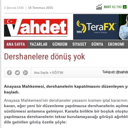
BIST
82.790
2 Şevval 1436 |
19 Temmuz 2015
Altın
97,867
Dolar
2,6530
Euro
2,8921
ANA SAYFA
YAZARLAR
GÜNDEM
SİYASET
DÜNYA
EKONOMİ
Foto Galeri
Video Galeri
|
Dershanelere dönüş yok
Takip et: @vahd
Ana Sayfa
»
EĞİTİM
16.07.2015 10
Anayasa Mahkemesi, dershanelerin kapatılmasını düzenleyen yasa
başladı.
Anayasa Mahkemesi’nin dershaneler yasasını kısmen iptal kararının 
kararı, eğer yeni bir düzenleme yapılmazsa dershanelerin açılm
sürdürmesi anlamına gelmiyor. Kararla birlikte bir boşluk oluşt
yapılmazsa dershanelerin tekrar kurulamayacağı görüşü ağırlıklı
dile getirilen görüş özetle şöyle: