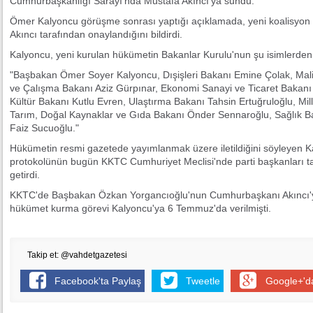
Cumhurbaşkanlığı Sarayı'nda Mustafa Akıncı'ya sundu.
Ömer Kalyoncu görüşme sonrası yaptığı açıklamada, yeni koalisyo
Akıncı tarafından onaylandığını bildirdi.
Kalyoncu, yeni kurulan hükümetin Bakanlar Kurulu'nun şu isimlerden
"Başbakan Ömer Soyer Kalyoncu, Dışişleri Bakanı Emine Çolak, Mali
ve Çalışma Bakanı Aziz Gürpınar, Ekonomi Sanayi ve Ticaret Bakanı 
Kültür Bakanı Kutlu Evren, Ulaştırma Bakanı Tahsin Ertuğruloğlu, Mil
Tarım, Doğal Kaynaklar ve Gıda Bakanı Önder Sennaroğlu, Sağlık Ba
Faiz Sucuoğlu."
Hükümetin resmi gazetede yayımlanmak üzere iletildiğini söyleyen K
protokolünün bugün KKTC Cumhuriyet Meclisi'nde parti başkanları ta
getirdi.
KKTC'de Başbakan Özkan Yorgancıoğlu'nun Cumhurbaşkanı Akıncı'ya
hükümet kurma görevi Kalyoncu'ya 6 Temmuz'da verilmişti.
Takip et: @vahdetgazetesi
Facebook'ta Paylaş
Tweetle
Google+'d