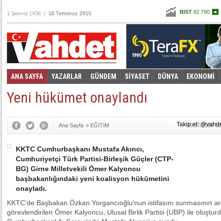
BIST
82.790
1 Şevval 1436 |
18 Temmuz 2015
Altın
97,867
Dolar
2,6530
Euro
2,8921
ANA SAYFA
YAZARLAR
GÜNDEM
SİYASET
DÜNYA
EKONOMİ
Foto Galeri
Video Galeri
|
Yeni hükümet onaylandı
Takip et: @vahd
Ana Sayfa
»
EĞİTİM
15.07.2015 13
KKTC Cumhurbaşkanı Mustafa Akıncı,
Cumhuriyetçi Türk Partisi-Birleşik Güçler (CTP-
BG) Girne Milletvekili Ömer Kalyoncu
başbakanlığındaki yeni koalisyon hükümetini
onayladı.
KKTC'de Başbakan Özkan Yorgancıoğlu'nun istifasını sunmasının a
görevlendirilen Ömer Kalyoncu, Ulusal Birlik Partisi (UBP) ile oluştur