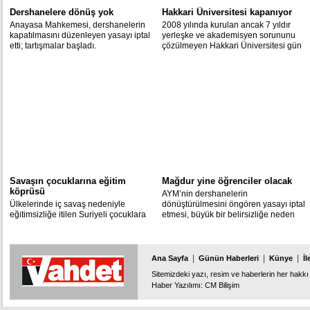
Dershanelere dönüş yok
Hakkari Üniversitesi kapanıyor
Anayasa Mahkemesi, dershanelerin
2008 yılında kurulan ancak 7 yıldır
kapatılmasını düzenleyen yasayı iptal
yerleşke ve akademisyen sorununu
etti; tartışmalar başladı.
çözülmeyen Hakkari Üniversitesi gün
geçtikçe kan kaybediyor.
Savaşın çocuklarına eğitim
Mağdur yine öğrenciler olacak
köprüsü
AYM’nin dershanelerin
Ülkelerinde iç savaş nedeniyle
dönüştürülmesini öngören yasayı iptal
eğitimsizliğe itilen Suriyeli çocuklara
etmesi, büyük bir belirsizliğe neden
Türkiye, eğitim köprüsü oldu. Yüzlerce
oldu. Sektör temsilcileri kararın geç
çocuk açılan yaz kurslarında hem okul
verildiğini ve başta öğrenciler olmak
hem de dini eğitimlerindeki eksiklikleri
üzere büyük mağduriyetlere neden
tamamlıyor.
olabileceğini savundu.
|
|
|
Ana Sayfa
Günün Haberleri
Künye
İl
Sitemizdeki yazı, resim ve haberlerin her hakkı 
Haber Yazılımı
:
CM Bilişim