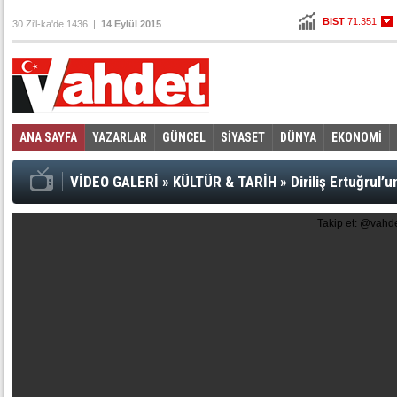
BIST
71.351
30 Zi'l-ka'de 1436 |
14 Eylül 2015
Altın
108,291
Dolar
3,0455
Euro
3,4505
ANA SAYFA
YAZARLAR
GÜNCEL
SİYASET
DÜNYA
EKONOMİ
Foto Galeri
Video Galeri
|
VİDEO GALERİ
»
KÜLTÜR & TARİH
»
Diriliş Ertuğrul’
Takip et: @vahd