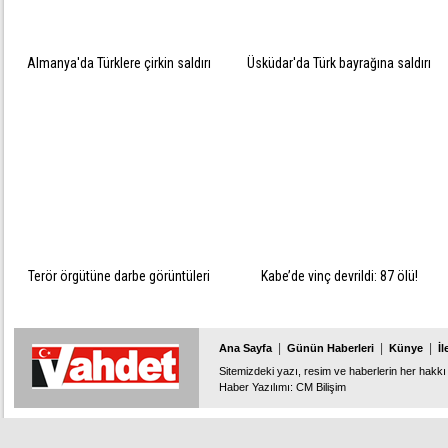
Almanya'da Türklere çirkin saldırı
Üsküdar'da Türk bayrağına saldırı
Terör örgütüne darbe görüntüleri
Kabe’de vinç devrildi: 87 ölü!
|
|
|
Ana Sayfa
Günün Haberleri
Künye
İl
Sitemizdeki yazı, resim ve haberlerin her hakkı 
Haber Yazılımı
:
CM Bilişim