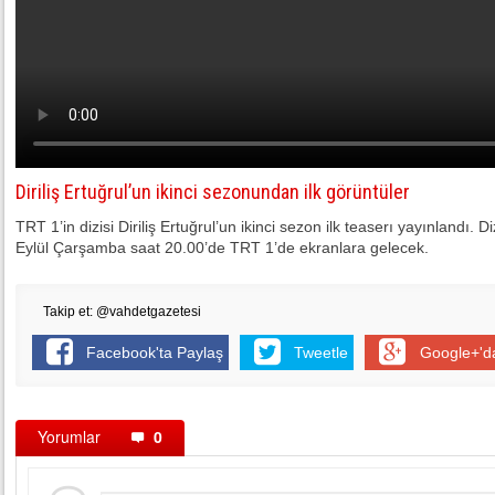
Diriliş Ertuğrul’un ikinci sezonundan ilk görüntüler
TRT 1’in dizisi Diriliş Ertuğrul’un ikinci sezon ilk teaserı yayınlandı.
Eylül Çarşamba saat 20.00’de TRT 1’de ekranlara gelecek.
Takip et: @vahdetgazetesi
Facebook'ta Paylaş
Tweetle
Google+'d
Yorumlar
0