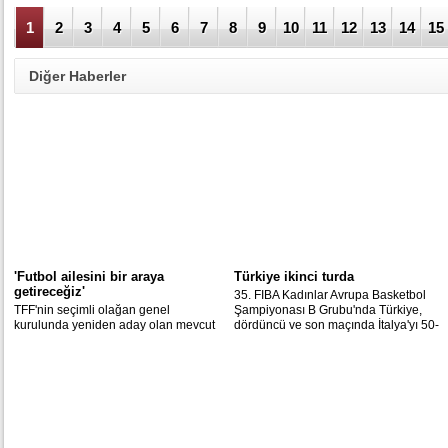
1
2
3
4
5
6
7
8
9
10
11
12
13
14
15
Diğer Haberler
'Futbol ailesini bir araya
Türkiye ikinci turda
getireceğiz'
35. FIBA Kadınlar Avrupa Basketbol
TFF'nin seçimli olağan genel
Şampiyonası B Grubu'nda Türkiye,
kurulunda yeniden aday olan mevcut
dördüncü ve son maçında İtalya'yı 50-
başkan Demirören, herkesin saygı
44 mağlup ederek ikinci tura yükseldi.
duyacağı bir yönetim kurulu listesi
hazırladığını belirterek, "Futbol ailesini
bir araya getireceğiz" dedi.