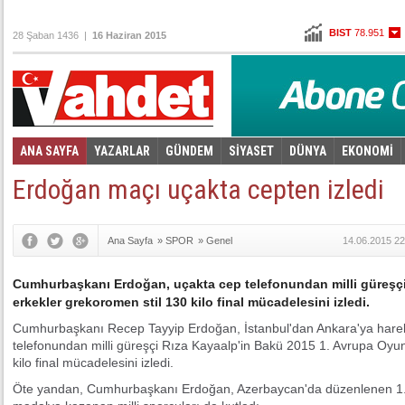
BIST
78.951
28 Şaban 1436 |
16 Haziran 2015
Altın
103,901
Dolar
2,7335
Euro
3,0725
ANA SAYFA
YAZARLAR
GÜNDEM
SİYASET
DÜNYA
EKONOMİ
Foto Galeri
Video Galeri
|
Erdoğan maçı uçakta cepten izledi
Ana Sayfa
»
SPOR
»
Genel
14.06.2015 22
Cumhurbaşkanı Erdoğan, uçakta cep telefonundan milli güreşçi 
erkekler grekoromen stil 130 kilo final mücadelesini izledi.
Cumhurbaşkanı Recep Tayyip Erdoğan, İstanbul'dan Ankara'ya hare
telefonundan milli güreşçi Rıza Kayaalp'in Bakü 2015 1. Avrupa Oyun
kilo final mücadelesini izledi.
Öte yandan, Cumhurbaşkanı Erdoğan, Azerbaycan'da düzenlenen 1. 