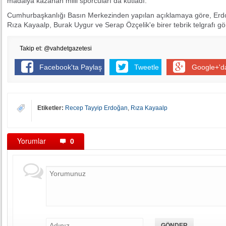
madalya kazanan milli sporcuları da kutladı.
Cumhurbaşkanlığı Basın Merkezinden yapılan açıklamaya göre, Erdoğ
Rıza Kayaalp, Burak Uygur ve Serap Özçelik'e birer tebrik telgrafı g
Takip et: @vahdetgazetesi
Facebook'ta Paylaş
Tweetle
Google+'d
Etiketler:
Recep Tayyip Erdoğan
,
Rıza Kayaalp
Yorumlar
0