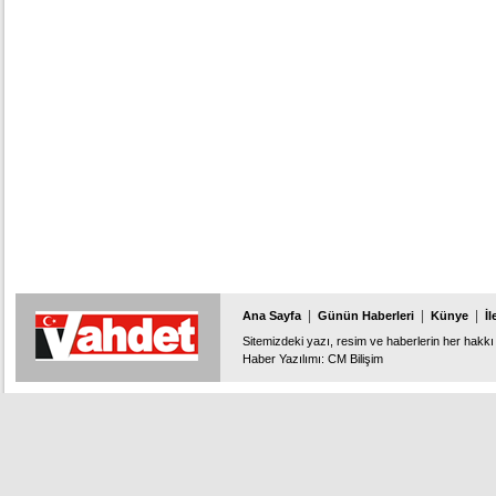
|
|
|
Ana Sayfa
Günün Haberleri
Künye
İl
Sitemizdeki yazı, resim ve haberlerin her hakkı 
Haber Yazılımı
:
CM Bilişim