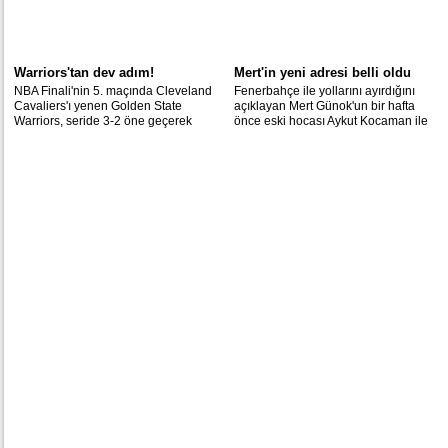
Warriors'tan dev adım!
Mert'in yeni adresi belli oldu
NBA Finali'nin 5. maçında Cleveland
Fenerbahçe ile yollarını ayırdığını
Cavaliers'ı yenen Golden State
açıklayan Mert Günok'un bir hafta
Warriors, seride 3-2 öne geçerek
önce eski hocası Aykut Kocaman ile
şampiyonluk için önemli bir avantaj
ön anlaşma yaptığı öğrenildi.
yakaladı.