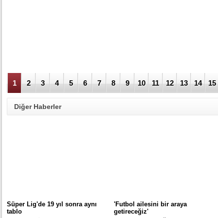
1
2
3
4
5
6
7
8
9
10
11
12
13
14
15
Diğer Haberler
Süper Lig'de 19 yıl sonra aynı
'Futbol ailesini bir araya
tablo
getireceğiz'