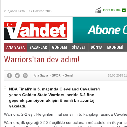
BIST
80.184
29 Şaban 1436 |
17 Haziran 2015
Altın
103,451
Dolar
2,7325
Euro
3,0665
ANA SAYFA
YAZARLAR
GÜNDEM
SİYASET
DÜNYA
EKONOMİ
Foto Galeri
Video Galeri
|
Warriors'tan dev adım!
Ana Sayfa
»
SPOR
»
Genel
15.06.2015 11
NBA Finali'nin 5. maçında Cleveland Cavaliers'ı
yenen Golden State Warriors, seride 3-2 öne
geçerek şampiyonluk için önemli bir avantaj
yakaladı.
Warriors, 2-2 eşitlikle girilen final serisinin 5. karşılaşmasında Cavalie
Warriors, ilk çeyreği 22-22 eşitlikle sonuçlanan mücadelenin ilk yarıs