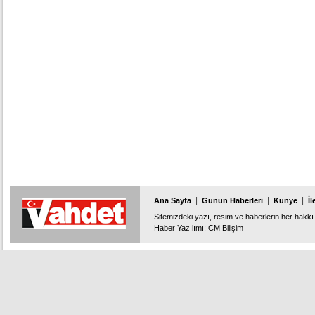
|
|
|
Ana Sayfa
Günün Haberleri
Künye
İl
Sitemizdeki yazı, resim ve haberlerin her hakkı 
Haber Yazılımı
:
CM Bilişim