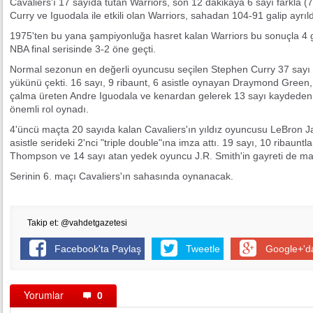
Cavaliers'ı 17 sayıda tutan Warriors, son 12 dakikaya 6 sayı farkla (
Curry ve Iguodala ile etkili olan Warriors, sahadan 104-91 galip ayrıld
1975'ten bu yana şampiyonluğa hasret kalan Warriors bu sonuçla 4 ga
NBA final serisinde 3-2 öne geçti.
Normal sezonun en değerli oyuncusu seçilen Stephen Curry 37 sayı ve
yükünü çekti. 16 sayı, 9 ribaunt, 6 asistle oynayan Draymond Green, 1
çalma üreten Andre Iguodala ve kenardan gelerek 13 sayı kaydeden
önemli rol oynadı.
4'üncü maçta 20 sayıda kalan Cavaliers'ın yıldız oyuncusu LeBron Ja
asistle serideki 2'nci "triple double"ına imza attı. 19 sayı, 10 ribaun
Thompson ve 14 sayı atan yedek oyuncu J.R. Smith'in gayreti de ma
Serinin 6. maçı Cavaliers'ın sahasında oynanacak.
Takip et: @vahdetgazetesi
Facebook'ta Paylaş
Tweetle
Google+'d
Yorumlar
0