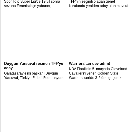
Spor Toto Süper Lig'de 19 yıl sonra
TFF'nin seçimli olağan genel
sezona Fenerbahçe yabancı,
kurulunda yeniden aday olan mevcut
Galatasaray, Beşiktaş ve Trabzonspor
başkan Demirören, herkesin saygı
ise Türk teknik direktörlerle
duyacağı bir yönetim kurulu listesi
başlayacak.
hazırladığını belirterek, "Futbol ailesini
bir araya getireceğiz" dedi.
Duygun Yarsuvat resmen TFF'ye
Warriors'tan dev adım!
aday
NBA Finali'nin 5. maçında Cleveland
Galatasaray eski başkanı Duygun
Cavaliers'ı yenen Golden State
Yarsuvat, Türkiye Futbol Federasyonu
Warriors, seride 3-2 öne geçerek
(TFF) başkanlığına aday oldu.
şampiyonluk için önemli bir avantaj
yakaladı.