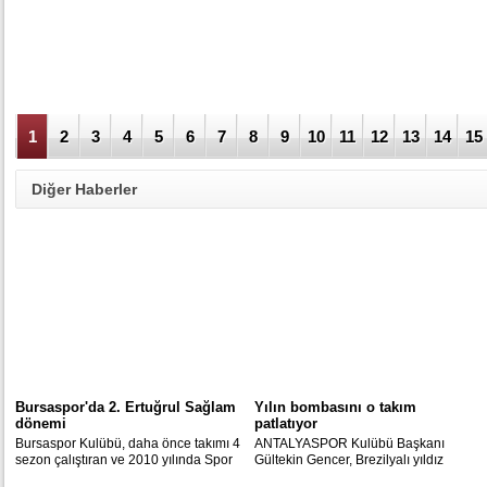
1
2
3
4
5
6
7
8
9
10
11
12
13
14
15
Diğer Haberler
Bursaspor'da 2. Ertuğrul Sağlam
Yılın bombasını o takım
dönemi
patlatıyor
Bursaspor Kulübü, daha önce takımı 4
ANTALYASPOR Kulübü Başkanı
sezon çalıştıran ve 2010 yılında Spor
Gültekin Gencer, Brezilyalı yıldız
Toto Süper Lig'de şampiyon olan
Ronaldinho ile perşembe günü