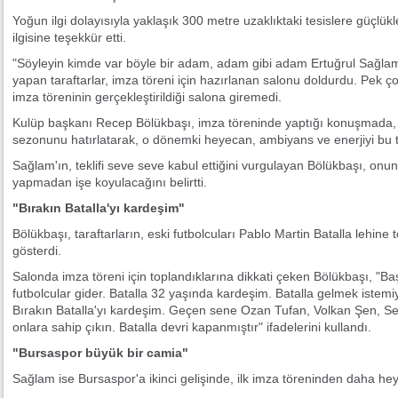
Yoğun ilgi dolayısıyla yaklaşık 300 metre uzaklıktaki tesislere güçlük
ilgisine teşekkür etti.
"Söyleyin kimde var böyle bir adam, adam gibi adam Ertuğrul Sağlam
yapan taraftarlar, imza töreni için hazırlanan salonu doldurdu. Pek ç
imza töreninin gerçekleştirildiği salona giremedi.
Kulüp başkanı Recep Bölükbaşı, imza töreninde yaptığı konuşmada,
sezonunu hatırlatarak, o dönemki heyecan, ambiyans ve enerjiyi bu 
Sağlam'ın, teklifi seve seve kabul ettiğini vurgulayan Bölükbaşı, onu
yapmadan işe koyulacağını belirtti.
"Bırakın Batalla'yı kardeşim"
Bölükbaşı, taraftarların, eski futbolcuları Pablo Martin Batalla lehin
gösterdi.
Salonda imza töreni için toplandıklarına dikkati çeken Bölükbaşı, "B
futbolcular gider. Batalla 32 yaşında kardeşim. Batalla gelmek istemiy
Bırakın Batalla'yı kardeşim. Geçen sene Ozan Tufan, Volkan Şen, Serd
onlara sahip çıkın. Batalla devri kapanmıştır" ifadelerini kullandı.
"Bursaspor büyük bir camia"
Sağlam ise Bursaspor'a ikinci gelişinde, ilk imza töreninden daha he