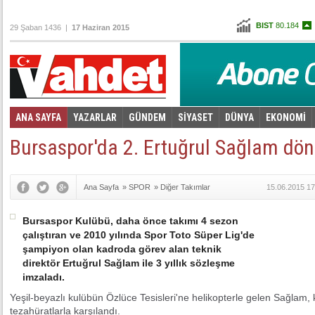
BIST
80.184
29 Şaban 1436 |
17 Haziran 2015
Altın
103,451
Dolar
2,7325
Euro
3,0665
ANA SAYFA
YAZARLAR
GÜNDEM
SİYASET
DÜNYA
EKONOMİ
Foto Galeri
Video Galeri
|
Bursaspor'da 2. Ertuğrul Sağlam dö
Ana Sayfa
»
SPOR
»
Diğer Takımlar
15.06.2015 17
Bursaspor Kulübü, daha önce takımı 4 sezon
çalıştıran ve 2010 yılında Spor Toto Süper Lig'de
şampiyon olan kadroda görev alan teknik
direktör Ertuğrul Sağlam ile 3 yıllık sözleşme
imzaladı.
Yeşil-beyazlı kulübün Özlüce Tesisleri'ne helikopterle gelen Sağlam, 
tezahüratlarla karşılandı.