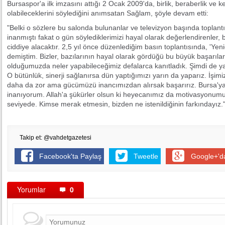
Bursaspor'a ilk imzasını attığı 2 Ocak 2009'da, birlik, beraberlik ve
olabileceklerini söylediğini anımsatan Sağlam, şöyle devam etti:
"Belki o sözlere bu salonda bulunanlar ve televizyon başında toplantıy
inanmıştı fakat o gün söylediklerimizi hayal olarak değerlendirenler, 
ciddiye alacaktır. 2,5 yıl önce düzenlediğim basın toplantısında, 'Yen
demiştim. Bizler, bazılarının hayal olarak gördüğü bu büyük başarıla
olduğumuzda neler yapabileceğimiz defalarca kanıtladık. Şimdi de y
O bütünlük, sinerji sağlanırsa dün yaptığımızı yarın da yaparız. İşim
daha da zor ama gücümüzü inancımızdan alırsak başarırız. Bursa'y
inanıyorum. Allah'a şükürler olsun ki heyecanımız da motivasyonum
seviyede. Kimse merak etmesin, bizden ne istenildiğinin farkındayız.
Takip et: @vahdetgazetesi
Facebook'ta Paylaş
Tweetle
Google+'d
Yorumlar
0