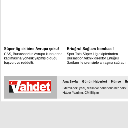
kadroda görev alan teknik direktör
İstanbul'da görüşeceklerini açıkladı.
Ertuğrul Sağlam ile 3 yıllık sözleşme
imzaladı.
Süper lig ekibine Avrupa şoku!
Ertuğrul Sağlam bombası!
CAS, Bursaspor'un Avrupa kupalarına
Spor Toto Süper Lig ekiplerinden
katılmasına yönelik yapmış olduğu
Bursaspor, teknik direktör Ertuğrul
başvuruyu reddetti.
Sağlam ile prensipte anlaşma sağladı.
|
|
|
Ana Sayfa
Günün Haberleri
Künye
İl
Sitemizdeki yazı, resim ve haberlerin her hakkı 
Haber Yazılımı
:
CM Bilişim