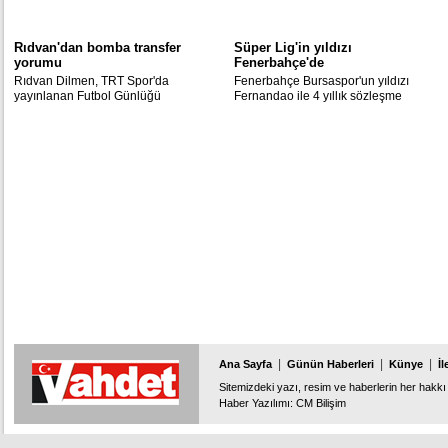
Rıdvan'dan bomba transfer
Süper Lig'in yıldızı
yorumu
Fenerbahçe'de
Rıdvan Dilmen, TRT Spor'da
Fenerbahçe Bursaspor'un yıldızı
yayınlanan Futbol Günlüğü
Fernandao ile 4 yıllık sözleşme
programına katıldı ve Fenerbahçe'nin
imzaladı.
transferlerini değerlendirdi.
|
|
|
Ana Sayfa
Günün Haberleri
Künye
İl
Sitemizdeki yazı, resim ve haberlerin her hakkı 
Haber Yazılımı
:
CM Bilişim