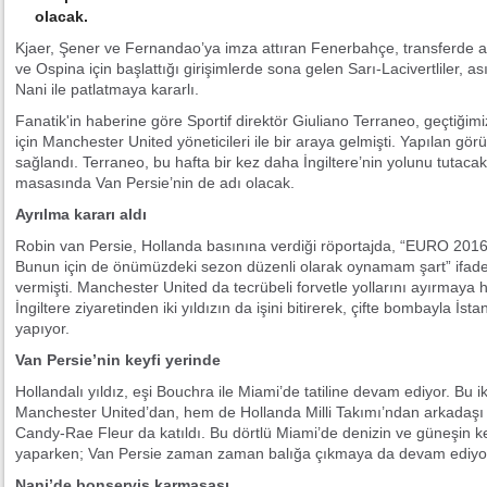
olacak.
Kjaer, Şener ve Fernandao’ya imza attıran Fenerbahçe, transferde 
ve Ospina için başlattığı girişimlerde sona gelen Sarı-Lacivertliler, 
Nani ile patlatmaya kararlı.
Fanatik'in haberine göre Sportif direktör Giuliano Terraneo, geçtiğimi
için Manchester United yöneticileri ile bir araya gelmişti. Yapılan 
sağlandı. Terraneo, bu hafta bir kez daha İngiltere’nin yolunu tutaca
masasında Van Persie’nin de adı olacak.
Ayrılma kararı aldı
Robin van Persie, Hollanda basınına verdiği röportajda, “EURO 2016
Bunun için de önümüzdeki sezon düzenli olarak oynamam şart” ifadeler
vermişti. Manchester United da tecrübeli forvetle yollarını ayırmaya h
İngiltere ziyaretinden iki yıldızın da işini bitirerek, çifte bombayla İ
yapıyor.
Van Persie’nin keyfi yerinde
Hollandalı yıldız, eşi Bouchra ile Miami’de tatiline devam ediyor. Bu i
Manchester United’dan, hem de Hollanda Milli Takımı’ndan arkadaşı o
Candy-Rae Fleur da katıldı. Bu dörtlü Miami’de denizin ve güneşin keyf
yaparken; Van Persie zaman zaman balığa çıkmaya da devam ediyo
Nani’de bonservis karmaşası