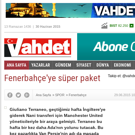
BIST
82.250
13 Ramazan 1436 |
30 Haziran 2015
Altın
100,803
Dolar
2,6775
Euro
2,9965
ANA SAYFA
YAZARLAR
GÜNDEM
SİYASET
DÜNYA
EKONOMİ
Foto Galeri
Video Galeri
|
Fenerbahçe'ye süper paket
Takip et: @vahd
Ana Sayfa
»
SPOR
»
Fenerbahçe
29.06.2015 10
Giuliano Terraneo, geçtiğimiz hafta İngiltere'ye
giderek Nani transferi için Manchester United
yöneticileriyle bir araya gelmişti. Terraneo bu
hafta bir kez daha Ada'nın yolunu tutacak. Bu
kez pazarlıkta Van Persie'nin adı da masada