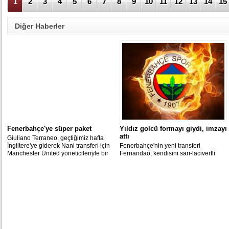
1
2
3
4
5
6
7
8
9
10
11
12
13
14
15
Diğer Haberler
Fenerbahçe'ye süper paket
Yıldız golcü formayı giydi, imzayı
attı
Giuliano Terraneo, geçtiğimiz hafta
İngiltere'ye giderek Nani transferi için
Fenerbahçe'nin yeni transferi
Manchester United yöneticileriyle bir
Fernandao, kendisini sarı-lacivertli
araya gelmişti. Terraneo bu hafta bir
renklere bağlayan sözleşmeye imza
kez daha Ada'nın yolunu tutacak. Bu
attı.
kez pazarlıkta Van Persie'nin adı da
masada olacak.