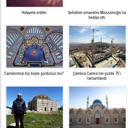
Hidayete erdiler
Şehidinin emanetini Müezzinoğlu’na
hediye etti
Camilerimizi hiç böyle gördünüz mü?
Çamlıca Camisi'nin yüzde 75'i
tamamlandı