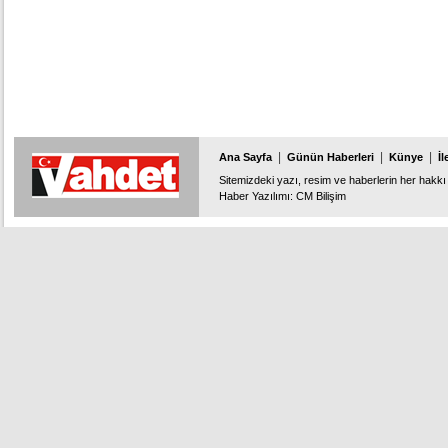
|
|
|
Ana Sayfa
Günün Haberleri
Künye
İl
Sitemizdeki yazı, resim ve haberlerin her hakkı 
Haber Yazılımı
:
CM Bilişim