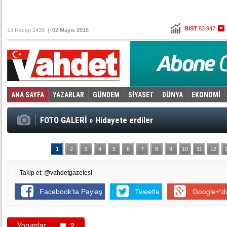
BIST
83.947
13 Recep 1436 |
02 Mayıs 2015
Altın
101,182
Dolar
2,6655
Euro
2,9965
ANA SAYFA
YAZARLAR
GÜNDEM
SİYASET
DÜNYA
EKONOMİ
Foto Galeri
Video Galeri
|
FOTO GALERİ
»
Hidayete erdiler
1
2
3
4
5
6
7
8
9
10
11
12
Takip et: @vahdetgazetesi
Facebook'ta Paylaş
Tweetle
Google+'d
Yorumlar
2