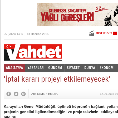
BIST
80.533
25 Şaban 1436 |
13 Haziran 2015
Altın
103,216
Dolar
2,7155
Euro
3,0565
ANA SAYFA
YAZARLAR
GÜNDEM
SİYASET
DÜNYA
EKONOMİ
Foto Galeri
Video Galeri
|
'İptal kararı projeyi etkilemeyecek'
Ana Sayfa
»
EMLAK
12.06.2015 16
Karayolları Genel Müdürlüğü, üçüncü köprünün bağlantı yollarına
projenin genelini ilgilendirmediğini ve proje takvimini etkileye
bildirdi.