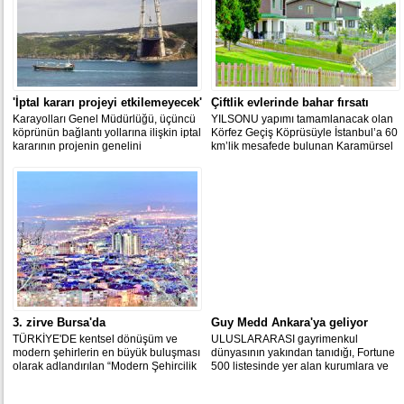
'İptal kararı projeyi etkilemeyecek'
Çiftlik evlerinde bahar fırsatı
Karayolları Genel Müdürlüğü, üçüncü
YILSONU yapımı tamamlanacak olan
köprünün bağlantı yollarına ilişkin iptal
Körfez Geçiş Köprüsüyle İstanbul’a 60
kararının projenin genelini
km’lik mesafede bulunan Karamürsel
ilgilendirmediğini ve proje takvimini
Naturalm Çiftlik Evleri’nde avantajlı
etkileyebilecek bir durumun olmadığını
fiyatlar devam ediyor.
bildirdi.
3. zirve Bursa'da
Guy Medd Ankara'ya geliyor
TÜRKİYE'DE kentsel dönüşüm ve
ULUSLARARASI gayrimenkul
modern şehirlerin en büyük buluşması
dünyasının yakından tanıdığı, Fortune
olarak adlandırılan “Modern Şehircilik
500 listesinde yer alan kurumlara ve
ve Kentsel Dönüşüm Zirvesi”nin
bu kurumların üst düzey yöneticilerine,
Adana ve Antalya'dan sonraki üçüncü
kraliyet ailelerine gayrimenkul