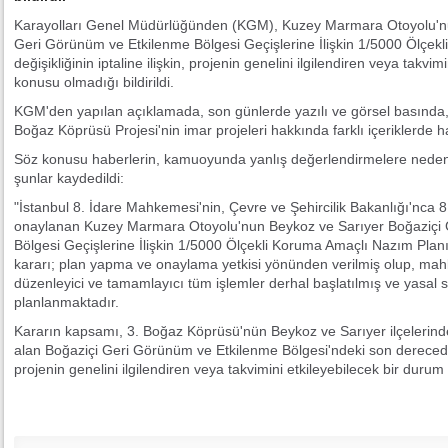
Karayolları Genel Müdürlüğünden (KGM), Kuzey Marmara Otoyolu'nu
Geri Görünüm ve Etkilenme Bölgesi Geçişlerine İlişkin 1/5000 Ölçek
değişikliğinin iptaline ilişkin, projenin genelini ilgilendiren veya takv
konusu olmadığı bildirildi.
KGM'den yapılan açıklamada, son günlerde yazılı ve görsel basınd
Boğaz Köprüsü Projesi'nin imar projeleri hakkında farklı içeriklerde hab
Söz konusu haberlerin, kamuoyunda yanlış değerlendirmelere neden 
şunlar kaydedildi:
"İstanbul 8. İdare Mahkemesi'nin, Çevre ve Şehircilik Bakanlığı'nca 8 
onaylanan Kuzey Marmara Otoyolu'nun Beykoz ve Sarıyer Boğaziçi
Bölgesi Geçişlerine İlişkin 1/5000 Ölçekli Koruma Amaçlı Nazım Planı de
kararı; plan yapma ve onaylama yetkisi yönünden verilmiş olup, mahk
düzenleyici ve tamamlayıcı tüm işlemler derhal başlatılmış ve yasal
planlanmaktadır.
Kararın kapsamı, 3. Boğaz Köprüsü'nün Beykoz ve Sarıyer ilçelerinde
alan Boğaziçi Geri Görünüm ve Etkilenme Bölgesi'ndeki son derecede kıs
projenin genelini ilgilendiren veya takvimini etkileyebilecek bir durum 