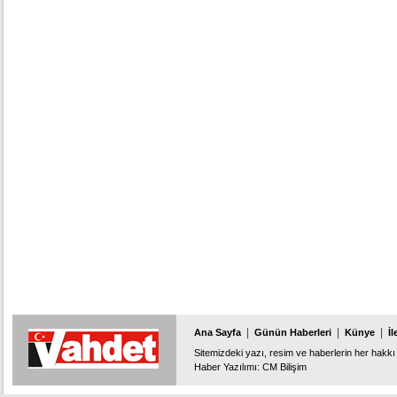
buluşması Bursa olarak belirlendi.
danışmanlığı yapan Guy MEDD
Ankara'ya gelecek.
|
|
|
Ana Sayfa
Günün Haberleri
Künye
İl
Sitemizdeki yazı, resim ve haberlerin her hakkı 
Haber Yazılımı
:
CM Bilişim