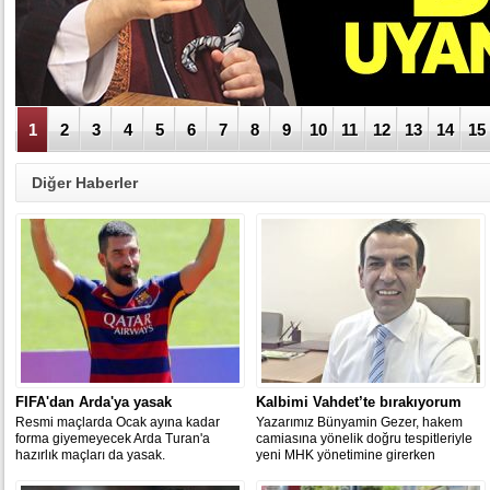
1
2
3
4
5
6
7
8
9
10
11
12
13
14
15
Diğer Haberler
FIFA'dan Arda'ya yasak
Kalbimi Vahdet’te bırakıyorum
Resmi maçlarda Ocak ayına kadar
Yazarımız Bünyamin Gezer, hakem
forma giyemeyecek Arda Turan'a
camiasına yönelik doğru tespitleriyle
hazırlık maçları da yasak.
yeni MHK yönetimine girerken
gazetemizdeki yazılarına ara verdi.
Gezer, “Bu zorunluluktan dolayı büyük