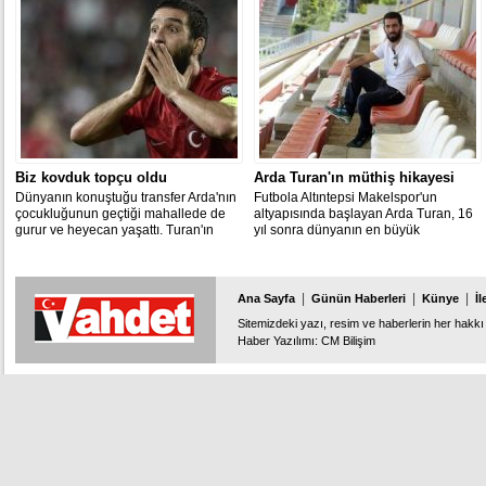
üzüntü duydum. Ama gönlüm, her
zaman Vahdet camiasıyla birlikte
olacak” dedi.
Biz kovduk topçu oldu
Arda Turan'ın müthiş hikayesi
Dünyanın konuştuğu transfer Arda'nın
Futbola Altıntepsi Makelspor'un
çocukluğunun geçtiği mahallede de
altyapısında başlayan Arda Turan, 16
gurur ve heyecan yaşattı. Turan'ın
yıl sonra dünyanın en büyük
komşusu Mehmet Temur, "Kızardık,
kulüplerinden Barcelona'ya transfer
buradan kovardık 'kafamız şişiyor'
oldu.
diye. Bizim kovmamızdan bir kulübe
kayıt oldu, topçu oldu" dedi.
|
|
|
Ana Sayfa
Günün Haberleri
Künye
İl
Sitemizdeki yazı, resim ve haberlerin her hakkı 
Haber Yazılımı
:
CM Bilişim