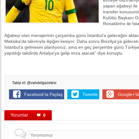
etmeye hazırlanıy
yapan ağabeyi ile
transfer konusunda
Kulübü Başkanı G
Ronaldinho ile İst
Ağabeyi olan menajerinin çarşamba günü İstanbul'a geleceğini akta
Meksika'da takımıyla ilişiğini kesiyor. Daha sonra Brezilya'ya gidec
İstanbul'a gelmesini planlıyoruz, ama en geç perşembe günü Türkiye'
yapıldığı takdirde Antalya'ya gelip imza atacak" diye konuştu.
Takip et: @vahdetgazetesi
Facebook'ta Paylaş
Tweetle
Google+'d
Yorumlar
0