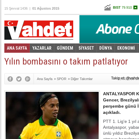
BIST
79.910
15 Şevval 1436 |
01 Ağustos 2015
Altın
97,529
Dolar
2,7655
Euro
3,0595
ANA SAYFA
YAZARLAR
GÜNDEM
SİYASET
DÜNYA
EKONOMİ
Foto Galeri
Video Galeri
|
Yılın bombasını o takım patlatıyor
Takip et: @vahd
Ana Sayfa
»
SPOR
»
Diğer Takımlar
12.06.2015 15
ANTALYASPOR Ku
Gencer, Brezilyal
perşembe günü İs
açıkladı.
PTT 1. Lig'e 1 yıl
Antalyaspor, yaba
ünlü yıldız Brezil