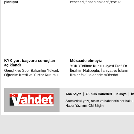
planlıyor.
cesetleri, “insan hakları”,“çocuk
hakları” gibi evrensel kavramlar
kullanılarak oluşturulan uluslararası
kuruluşların göstermelik faaliyetlerini
tartışmayaaçtı.
KYK yurt başvuru sonuçları
Müsaade etmeyiz
açıklandı
YÖK Yürütme Kurulu Üyesi Prof. Dr.
Gençlik ve Spor Bakanlığı Yüksek
İbrahim Hatiboğlu, İlahiyat ve İslami
Öğrenim Kredi ve Yurtlar Kurumu
ilimler fakültelerinde müfredat
2015-2016 öğretim yılı yurt başvuru
değişikliğine gidilerek tasavvuf ve
sonuçları açıklandı.
kelam ilminin yok sayıldığı iddialarına
cevap verdi:
|
|
|
Ana Sayfa
Günün Haberleri
Künye
İl
Sitemizdeki yazı, resim ve haberlerin her hakkı 
Haber Yazılımı
:
CM Bilişim