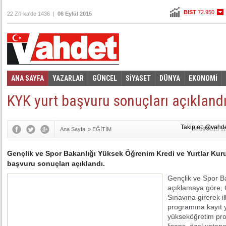
BIST
72.950
22 Zi'l-ka'de 1436 |
06 Eylül 2015
Altın
108,120
Dolar
0,0000
Euro
3,3455
ANA SAYFA
YAZARLAR
GÜNCEL
SİYASET
DÜNYA
EKONOMİ
Foto Galeri
Video Galeri
|
KYK yurt başvuru sonuçları açıkland
Takip et: @vahd
Ana Sayfa
»
EĞİTİM
04.09.2015 11
Gençlik ve Spor Bakanlığı Yüksek Öğrenim Kredi ve Yurtlar Kuru
başvuru sonuçları açıklandı.
Gençlik ve Spor Ba
açıklamaya göre, 
Sınavına girerek i
programına kayıt y
yükseköğretim pr