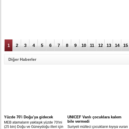
1
2
3
4
5
6
7
8
9
10
11
12
13
14
15
Diğer Haberler
Yüzde 70'i Doğu'ya gidecek
UNICEF Vanlı çocuklara kalem
bile vermedi
MEB atamaların yaklaşık yüzde 70'ini
(25 bin) Doğu ve Güneydoğu illeri için
Suriyeli mülteci çocukların kıyıya vuran