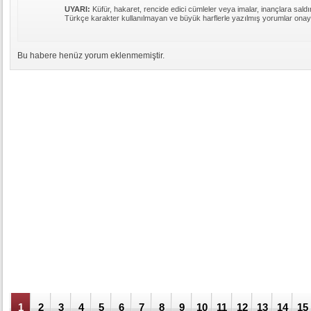
UYARI:
Küfür, hakaret, rencide edici cümleler veya imalar, inançlara saldır
Türkçe karakter kullanılmayan ve büyük harflerle yazılmış yorumlar ona
Bu habere henüz yorum eklenmemiştir.
1
2
3
4
5
6
7
8
9
10
11
12
13
14
15