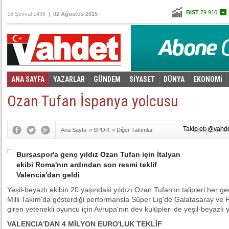
BIST
79.910
16 Şevval 1436 |
02 Ağustos 2015
Altın
97,761
Dolar
2,7705
Euro
3,0425
ANA SAYFA
YAZARLAR
GÜNDEM
SİYASET
DÜNYA
EKONOMİ
Foto Galeri
Video Galeri
|
Ozan Tufan İspanya yolcusu
Takip et: @vahd
Ana Sayfa
»
SPOR
»
Diğer Takımlar
18.06.2015 14
Bursaspor'a genç yıldız Ozan Tufan için İtalyan
ekibi Roma'nın ardından son resmi teklif
Valencia'dan geldi
Yeşil-beyazlı ekibin 20 yaşındaki yıldızı Ozan Tufan'ın talipleri her 
Milli Takım'da gösterdiği performansla Süper Lig'de Galatasaray ve F
giren yetenekli oyuncu için Avrupa'nın dev kulüpleri de yeşil-beyazlı 
VALENCIA'DAN 4 MİLYON EURO'LUK TEKLİF