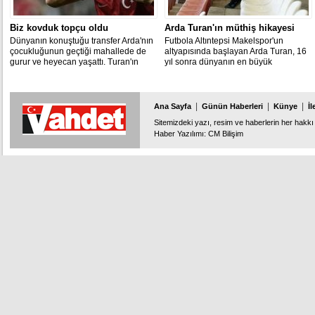
Biz kovduk topçu oldu
Arda Turan'ın müthiş hikayesi
Dünyanın konuştuğu transfer Arda'nın
Futbola Altıntepsi Makelspor'un
çocukluğunun geçtiği mahallede de
altyapısında başlayan Arda Turan, 16
gurur ve heyecan yaşattı. Turan'ın
yıl sonra dünyanın en büyük
komşusu Mehmet Temur, "Kızardık,
kulüplerinden Barcelona'ya transfer
buradan kovardık 'kafamız şişiyor'
oldu.
diye. Bizim kovmamızdan bir kulübe
kayıt oldu, topçu oldu" dedi.
|
|
|
Ana Sayfa
Günün Haberleri
Künye
İl
Sitemizdeki yazı, resim ve haberlerin her hakkı 
Haber Yazılımı
:
CM Bilişim