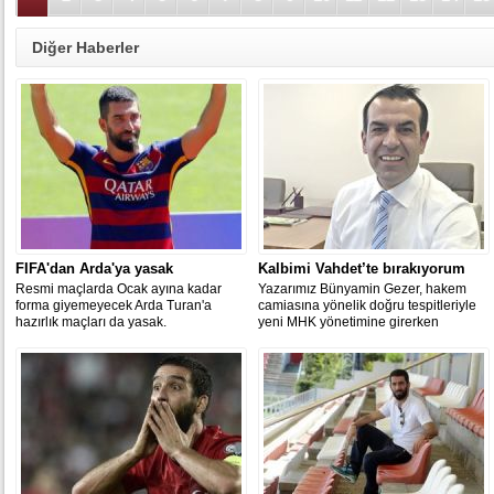
Diğer Haberler
FIFA'dan Arda'ya yasak
Kalbimi Vahdet’te bırakıyorum
Resmi maçlarda Ocak ayına kadar
Yazarımız Bünyamin Gezer, hakem
forma giyemeyecek Arda Turan'a
camiasına yönelik doğru tespitleriyle
hazırlık maçları da yasak.
yeni MHK yönetimine girerken
gazetemizdeki yazılarına ara verdi.
Gezer, “Bu zorunluluktan dolayı büyük
üzüntü duydum. Ama gönlüm, her
zaman Vahdet camiasıyla birlikte
olacak” dedi.