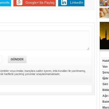
weetle
Google+'da Paylaş
LinkedIn
Hakk
Van
ümleler veya imalar, inançlara saldırı içeren, imla kuralları ile yazılmamış,
Şırn
ük harflerle yazılmış yorumlar onaylanmamaktadır.
Iğdır
Siirt
Bitli
Ağrı
Bat
Mard