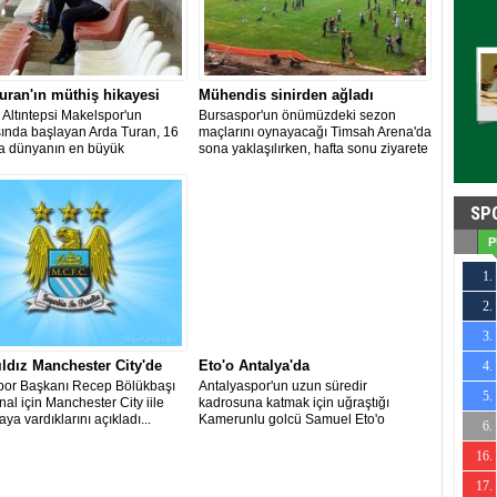
uran'ın müthiş hikayesi
Mühendis sinirden ağladı
 Altıntepsi Makelspor'un
Bursaspor'un önümüzdeki sezon
sında başlayan Arda Turan, 16
maçlarını oynayacağı Timsah Arena'da
ra dünyanın en büyük
sona yaklaşılırken, hafta sonu ziyarete
rinden Barcelona'ya transfer
açık olan stada taraftarlar akın etti.
SP
P
1.
2.
25
3.
31
ıldız Manchester City'de
Eto'o Antalya'da
4.
23
por Başkanı Recep Bölükbaşı
Antalyaspor'un uzun süredir
5.
19
al için Manchester City iile
kadrosuna katmak için uğraştığı
ya vardıklarını açıkladı...
Kamerunlu golcü Samuel Eto'o
6.
10
Antalya'ya indi.
16.
25
17.
-20