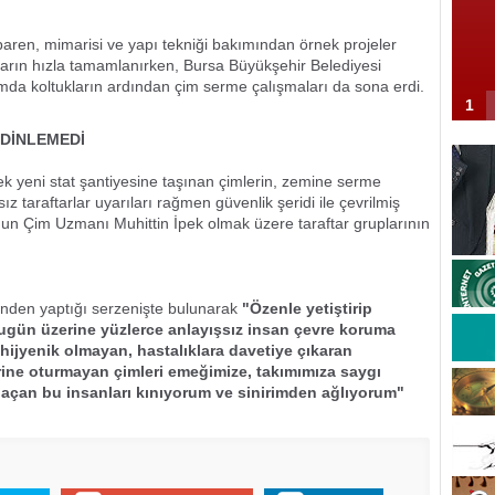
aren, mimarisi ve yapı tekniği bakımından örnek projeler
ların hızla tamamlanırken, Bursa Büyükşehir Belediyesi
da koltukların ardından çim serme çalışmaları da sona erdi.
1
 DİNLEMEDİ
erek yeni stat şantiyesine taşınan çimlerin, zemine serme
 taraftarlar uyarıları rağmen güvenlik şeridi ile çevrilmiş
un Çim Uzmanı Muhittin İpek olmak üzere taraftar gruplarının
rinden yaptığı serzenişte bulunarak
"Özenle yetiştirip
ugün üzerine yüzlerce anlayışsız insan çevre koruma
hijyenik olmayan, hastalıklara davetiye çıkaran
erine oturmayan çimleri emeğimize, takımımıza saygı
çan bu insanları kınıyorum ve sinirimden ağlıyorum"