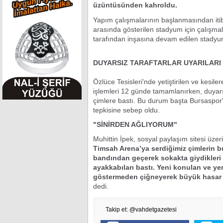
üzüntüsünden kahroldu.
Yapım çalışmalarının başlanmasından itib
arasında gösterilen stadyum için çalışma
tarafından inşasına devam edilen stadyum
DUYARSIZ TARAFTARLAR UYARILARI
Özlüce Tesisleri'nde yetiştirilen ve kesil
işlemleri 12 günde tamamlanırken, duyarsız
çimlere bastı. Bu durum başta Bursaspor'
tepkisine sebep oldu.
"SİNİRDEN AĞLIYORUM"
Muhittin İpek, sosyal paylaşım sitesi üze
Timsah Arena’ya serdiğimiz çimlerin b
bandından geçerek sokakta giydikleri 
ayakkabıları bastı. Yeni konulan ve y
göstermeden çiğneyerek büyük hasar a
dedi.
Takip et: @vahdetgazetesi