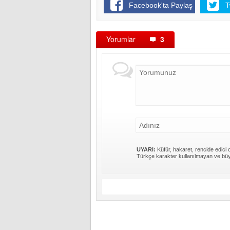
Facebook'ta Paylaş
T
Yorumlar
3
UYARI:
Küfür, hakaret, rencide edici c
Türkçe karakter kullanılmayan ve büy