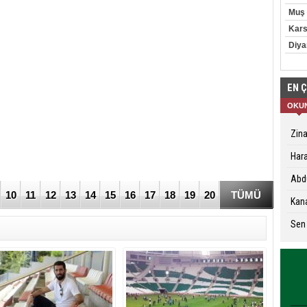
Muş
Kar
Diya
EN 
OKU
Zina
Hara
Abdu
10
11
12
13
14
15
16
17
18
19
20
TÜMÜ
Kana
Sen