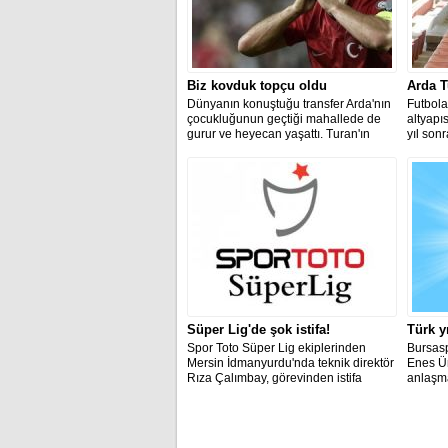
Biz kovduk topçu oldu
Arda T
Dünyanın konuştuğu transfer Arda'nın
Futbola
çocukluğunun geçtiği mahallede de
altyapı
gurur ve heyecan yaşattı. Turan'ın
yıl son
komşusu Mehmet Temur, "Kızardık,
kulüple
buradan kovardık 'kafamız şişiyor'
oldu.
diye. Bizim kovmamızdan bir kulübe
kayıt oldu, topçu oldu" dedi.
Süper Lig'de şok istifa!
Türk y
Spor Toto Süper Lig ekiplerinden
Bursas
Mersin İdmanyurdu'nda teknik direktör
Enes Ün
Rıza Çalımbay, görevinden istifa
anlaşma
ettiğini açıkladı.