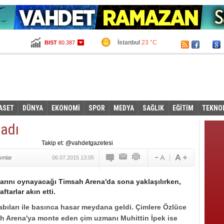
İstanbul
23 °C
BIST
80.387
Ankara
15 °C
Altın
100,295
Dolar
2,6855
Euro
2,9665
ASET
DÜNYA
EKONOMİ
SPOR
MEDYA
SAĞLIK
EĞİTİM
TEKNO
ladı
Takip et: @vahdetgazetesi
ımlar
06.07.2015 13:05
ını oynayacağı Timsah Arena'da sona yaklaşılırken,
ftarlar akın etti.
kabıları ile basınca hasar meydana geldi. Çimlere Özlüce
ah Arena'ya monte eden çim uzmanı Muhittin İpek ise