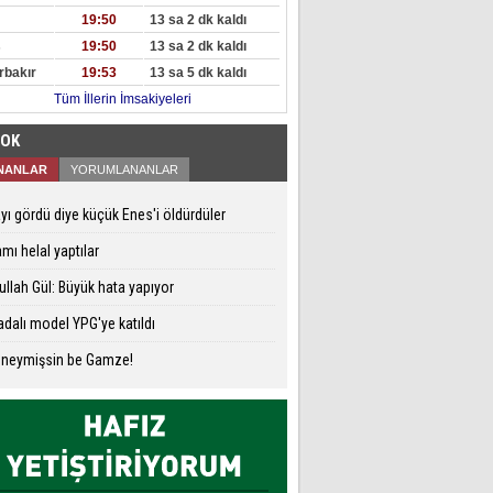
19:50
13 sa 2 dk kaldı
s
19:50
13 sa 2 dk kaldı
rbakır
19:53
13 sa 5 dk kaldı
Tüm İllerin İmsakiyeleri
ÇOK
NANLAR
YORUMLANANLAR
yı gördü diye küçük Enes'i öldürdüler
mı helal yaptılar
llah Gül: Büyük hata yapıyor
dalı model YPG'ye katıldı
 neymişsin be Gamze!