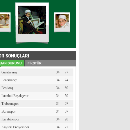
OR SONUÇLARI
UAN DURUMU
FİKSTÜR
Galatasaray
34
77
Fenerbahçe
34
74
Beşiktaş
34
69
İstanbul Başakşehir
34
59
Trabzonspor
34
57
Bursaspor
34
57
Karabükspor
34
28
Kayseri Erciyesspor
34
27