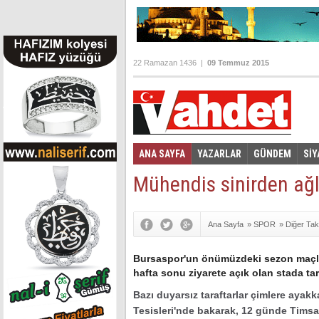
22 Ramazan 1436 |
09 Temmuz 2015
ANA SAYFA
YAZARLAR
GÜNDEM
SİY
Foto Galeri
Video Galeri
|
Mühendis sinirden ağ
Ana Sayfa
»
SPOR
»
Diğer Tak
Bursaspor'un önümüzdeki sezon maçlar
hafta sonu ziyarete açık olan stada tara
Bazı duyarsız taraftarlar çimlere ayak
Tesisleri'nde bakarak, 12 günde Tims