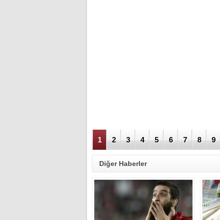
1
2
3
4
5
6
7
8
9
Diğer Haberler