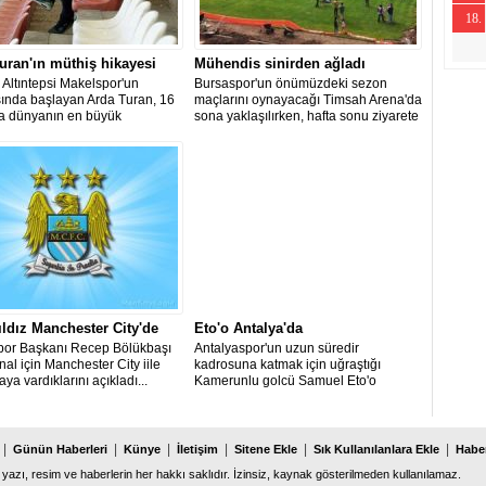
18.
-19
-21
uran'ın müthiş hikayesi
Mühendis sinirden ağladı
 Altıntepsi Makelspor'un
Bursaspor'un önümüzdeki sezon
sında başlayan Arda Turan, 16
maçlarını oynayacağı Timsah Arena'da
ra dünyanın en büyük
sona yaklaşılırken, hafta sonu ziyarete
rinden Barcelona'ya transfer
açık olan stada taraftarlar akın etti.
ıldız Manchester City'de
Eto'o Antalya'da
por Başkanı Recep Bölükbaşı
Antalyaspor'un uzun süredir
al için Manchester City iile
kadrosuna katmak için uğraştığı
ya vardıklarını açıkladı...
Kamerunlu golcü Samuel Eto'o
Antalya'ya indi.
|
|
|
|
|
|
Günün Haberleri
Künye
İletişim
Sitene Ekle
Sık Kullanılanlara Ekle
Haber
 yazı, resim ve haberlerin her hakkı saklıdır. İzinsiz, kaynak gösterilmeden kullanılamaz.