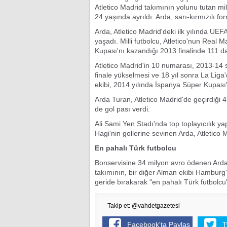
Atletico Madrid takımının yolunu tutan m
24 yaşında ayrıldı. Arda, sarı-kırmızılı fo
Arda, Atletico Madrid'deki ilk yılında U
yaşadı. Milli futbolcu, Atletico'nun Real
Kupası'nı kazandığı 2013 finalinde 111 da
Atletico Madrid'in 10 numarası, 2013-14
finale yükselmesi ve 18 yıl sonra La Li
ekibi, 2014 yılında İspanya Süper Kupası
Arda Turan, Atletico Madrid'de geçirdiği 
de gol pası verdi.
Ali Sami Yen Stadı'nda top toplayıcılık
Hagi'nin gollerine sevinen Arda, Atletico
En pahalı Türk futbolcu
Bonservisine 34 milyon avro ödenen Ard
takımının, bir diğer Alman ekibi Hamburg
geride bırakarak "en pahalı Türk futbolcu
Takip et: @vahdetgazetesi
Facebook'ta Paylaş
T