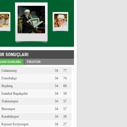
OR SONUÇLARI
UAN DURUMU
FİKSTÜR
Galatasaray
34
77
Fenerbahçe
34
74
Beşiktaş
34
69
İstanbul Başakşehir
34
59
Trabzonspor
34
57
Bursaspor
34
57
Karabükspor
34
28
Kayseri Erciyesspor
34
27