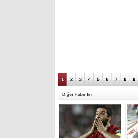
1
2
3
4
5
6
7
8
9
Diğer Haberler