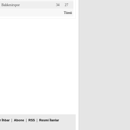
Balıkesirspor
34
27
Tümü
|
|
|
 İhbar
Abone
RSS
Resmi İlanlar