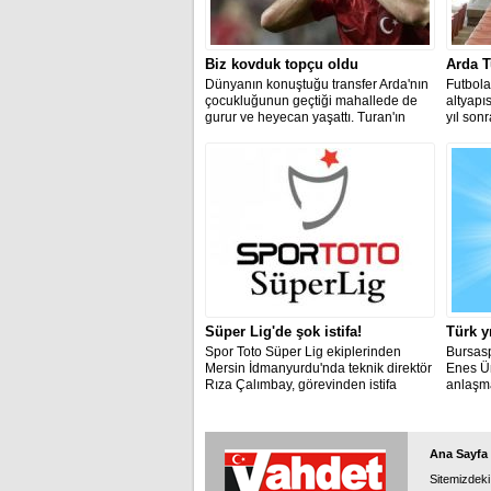
Biz kovduk topçu oldu
Arda T
Dünyanın konuştuğu transfer Arda'nın
Futbola
çocukluğunun geçtiği mahallede de
altyapı
gurur ve heyecan yaşattı. Turan'ın
yıl son
komşusu Mehmet Temur, "Kızardık,
kulüple
buradan kovardık 'kafamız şişiyor'
oldu.
diye. Bizim kovmamızdan bir kulübe
kayıt oldu, topçu oldu" dedi.
Süper Lig'de şok istifa!
Türk y
Spor Toto Süper Lig ekiplerinden
Bursas
Mersin İdmanyurdu'nda teknik direktör
Enes Ün
Rıza Çalımbay, görevinden istifa
anlaşma
ettiğini açıkladı.
Ana Sayfa
Sitemizdeki