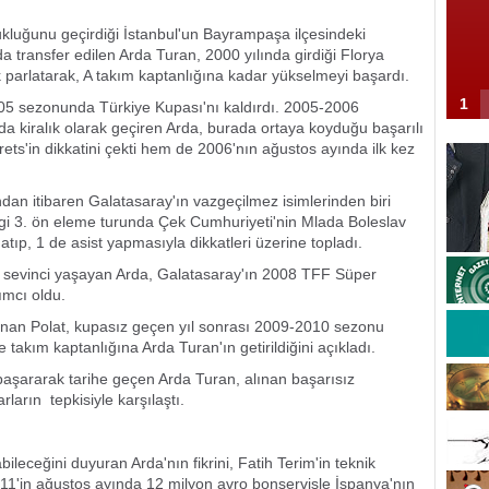
kluğunu geçirdiği İstanbul'un Bayrampaşa ilçesindeki
 transfer edilen Arda Turan, 2000 yılında girdiği Florya
ek parlatarak, A takım kaptanlığına kadar yükselmeyi başardı.
1
005 sezonunda Türkiye Kupası'nı kaldırdı. 2005-2006
da kiralık olarak geçiren Arda, burada ortaya koyduğu başarılı
ets'in dikkatini çekti hem de 2006'nın ağustos ayında ilk kez
n itibaren Galatasaray'ın vazgeçilmez isimlerinden biri
igi 3. ön eleme turunda Çek Cumhuriyeti'nin Mlada Boleslav
atıp, 1 de asist yapmasıyla dikkatleri üzerine topladı.
sevinci yaşayan Arda, Galatasaray'ın 2008 TFF Süper
mcı oldu.
an Polat, kupasız geçen yıl sonrası 2009-2010 sezonu
 takım kaptanlığına Arda Turan'ın getirildiğini açıkladı.
aşararak tarihe geçen Arda Turan, alınan başarısız
arın tepkisiyle karşılaştı.
eceğini duyuran Arda'nın fikrini, Fatih Terim'in teknik
011'in ağustos ayında 12 milyon avro bonservisle İspanya'nın