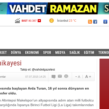
İstanbul
23 °C
BIST
80.387
Ankara
15 °C
Altın
100,295
Dolar
2,6855
Euro
2,9665
ASET
DÜNYA
EKONOMİ
SPOR
MEDYA
SAĞLIK
EĞİTİM
TEKNO
hikayesi
Takip et: @vahdetgazetesi
ımlar
07.07.2015 14:25
pısında başlayan Arda Turan, 16 yıl sonra dünyanın en
sfer oldu.
ltıntepsi Makelspor'un altyapısında adım atan milli futbolcu
rşılığında İspanya Birinci Futbol Ligi (La Liga) takımlarından