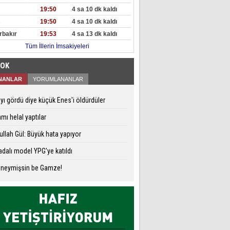
19:50
4 sa 10 dk kaldı
s
19:50
4 sa 10 dk kaldı
rbakır
19:53
4 sa 13 dk kaldı
Tüm İllerin İmsakiyeleri
ÇOK
NANLAR
YORUMLANANLAR
yı gördü diye küçük Enes'i öldürdüler
mı helal yaptılar
llah Gül: Büyük hata yapıyor
dalı model YPG'ye katıldı
 neymişsin be Gamze!