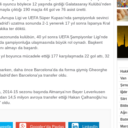
illi oyuncu böylece 12 yaşında girdiği Galatasaray Kulübü'nden
rmayla çıktığı 190 maçta 44 gol ve 76 asist üretti.
EFA Avrupa Ligi ve UEFA Süper Kupası'nda şampiyonluk sevinci
 Madrid'i uzatma sonunda 2-1 yenerek 17 yıl sonra İspanya Kral
kika ter döktü.
 sezonunda kulübün, 40 yıl sonra UEFA Şampiyonlar Ligi'nde
ga'da şampiyonluğa ulaşmasında büyük rol oynadı. Başkent
'nı almayı da başardı.
4 yıl boyunca mücadele ettiği 177 karşılaşmada 22 gol attı, 32
 yaparken, daha önce Barcelona'da da forma giymiş Gheorghe
Hakk
 Madrid'den Barcelona'ya transfer oldu.
Van
Şırn
a, 2014-15 sezonu başında Almanya'nın Bayer Leverkusen
Iğdır
'dan 14,5 milyon avroya transfer ettiği Hakan Çalhanoğlu'nu
Siirt
" oldu.
Bitli
Ağrı
Bat
weetle
Google+'da Paylaş
LinkedIn
Mard