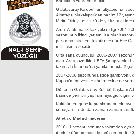
Barcelona'ya transfer oldu.
Galatasaray Kulübü'nün altyapısına, çocu
Altıntepsi Makelspor'dan henüz 12 yaşında
Metin Oktay Tesisleri'nde yıldızını gider
Arda, A takıma ilk kez yükseldiği 2004-2
sezonunun ikinci yarısını ise Manisaspor'
performansla hem teknik direktör Eric Ger
milli takıma seçildi.
Orta saha oyuncusu, 2006-2007 sezonunda
oldu. Arda, özellikle UEFA Şampiyonlar L
takımıyla İstanbul'da yapılan maçta 2 gol 
2007-2008 sezonunda ligde şampiyonluk 
Kupası'nı müzesine götürmesine de yardı
Dönemin Galatasaray Kulübü Başkanı Adn
başında yeni bir yapılanmaya gidildiğini ve
Kulübün en genç kaptanlarından olmayı b
sonuçların ardından zaman zaman taraftarl
Atletico Madrid macerası
2010-11 sezonu sonunda takımdan ayrılabil
direktörlüğe gelmesi de değiştiremedi. 2