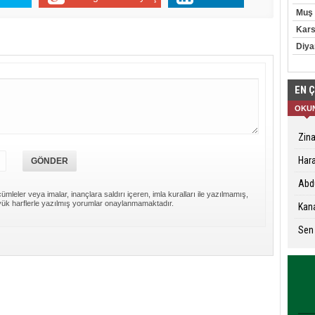
Muş
Kar
Diya
EN 
OKU
Zina
Hara
Abdu
ümleler veya imalar, inançlara saldırı içeren, imla kuralları ile yazılmamış,
ük harflerle yazılmış yorumlar onaylanmamaktadır.
Kana
Sen