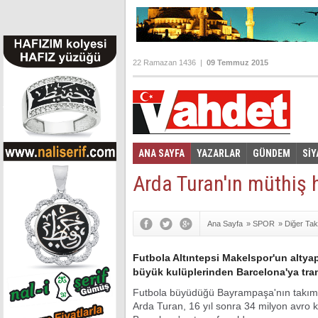
22 Ramazan 1436 |
09 Temmuz 2015
ANA SAYFA
YAZARLAR
GÜNDEM
SİY
Foto Galeri
Video Galeri
|
Arda Turan'ın müthiş 
Ana Sayfa
»
SPOR
»
Diğer Tak
Futbola Altıntepsi Makelspor'un altya
büyük kulüplerinden Barcelona'ya tran
Futbola büyüdüğü Bayrampaşa'nın takımı A
Arda Turan, 16 yıl sonra 34 milyon avro ka