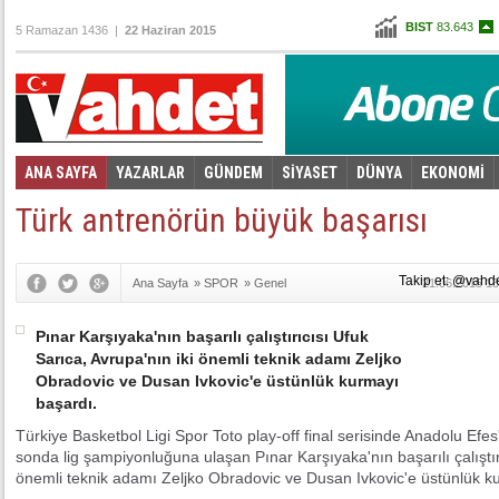
BIST
83.643
5 Ramazan 1436 |
22 Haziran 2015
Altın
102,783
Dolar
2,6775
Euro
3,0360
ANA SAYFA
YAZARLAR
GÜNDEM
SİYASET
DÜNYA
EKONOMİ
Foto Galeri
Video Galeri
|
Türk antrenörün büyük başarısı
Takip et: @vahd
Ana Sayfa
»
SPOR
»
Genel
21.06.2015 13
Pınar Karşıyaka'nın başarılı çalıştırıcısı Ufuk
Sarıca, Avrupa'nın iki önemli teknik adamı Zeljko
Obradovic ve Dusan Ivkovic'e üstünlük kurmayı
başardı.
Türkiye Basketbol Ligi Spor Toto play-off final serisinde Anadolu Efes'
sonda lig şampiyonluğuna ulaşan Pınar Karşıyaka'nın başarılı çalıştırı
önemli teknik adamı Zeljko Obradovic ve Dusan Ivkovic'e üstünlük k