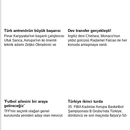
Türk antrenörün büyük başarısı
Dev transfer gerçekleşti!
Pınar Karşıyaka'nın başarılı çalıştırıcısı
İngiliz devi Chelsea, Monaco'nun
Ufuk Sarıca, Avrupa'nın iki önemli
yıldız golcüsü Radamel Falcao ile her
teknik adamı Zeljko Obradovic ve
konuda anlaşmaya vardı.
Dusan Ivkovic'e üstünlük kurmayı
başardı.
'Futbol ailesini bir araya
Türkiye ikinci turda
getireceğiz'
35. FIBA Kadınlar Avrupa Basketbol
TFF'nin seçimli olağan genel
Şampiyonası B Grubu'nda Türkiye,
kurulunda yeniden aday olan mevcut
dördüncü ve son maçında İtalya'yı 50-
başkan Demirören, herkesin saygı
44 mağlup ederek ikinci tura yükseldi.
duyacağı bir yönetim kurulu listesi
hazırladığını belirterek, "Futbol ailesini