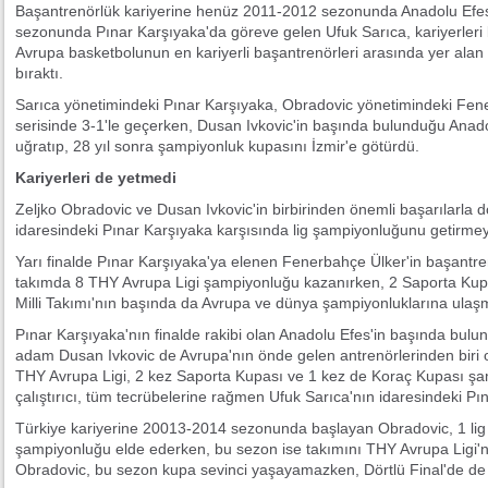
Başantrenörlük kariyerine henüz 2011-2012 sezonunda Anadolu Efe
sezonunda Pınar Karşıyaka'da göreve gelen Ufuk Sarıca, kariyerleri b
Avrupa basketbolunun en kariyerli başantrenörleri arasında yer alan O
bıraktı.
Sarıca yönetimindeki Pınar Karşıyaka, Obradovic yönetimindeki Fenerb
serisinde 3-1'le geçerken, Dusan Ivkovic'in başında bulunduğu Anadolu
uğratıp, 28 yıl sonra şampiyonluk kupasını İzmir'e götürdü.
Kariyerleri de yetmedi
Zeljko Obradovic ve Dusan Ivkovic'in birbirinden önemli başarılarla do
idaresindeki Pınar Karşıyaka karşısında lig şampiyonluğunu getirme
Yarı finalde Pınar Karşıyaka'ya elenen Fenerbahçe Ülker'in başantren
takımda 8 THY Avrupa Ligi şampiyonluğu kazanırken, 2 Saporta Kup
Milli Takımı'nın başında da Avrupa ve dünya şampiyonluklarına ulaş
Pınar Karşıyaka'nın finalde rakibi olan Anadolu Efes'in başında bulun
adam Dusan Ivkovic de Avrupa'nın önde gelen antrenörlerinden biri ol
THY Avrupa Ligi, 2 kez Saporta Kupası ve 1 kez de Koraç Kupası şa
çalıştırıcı, tüm tecrübelerine rağmen Ufuk Sarıca'nın idaresindeki Pı
Türkiye kariyerine 20013-2014 sezonunda başlayan Obradovic, 1 li
şampiyonluğu elde ederken, bu sezon ise takımını THY Avrupa Ligi'nd
Obradovic, bu sezon kupa sevinci yaşayamazken, Dörtlü Final'de de 