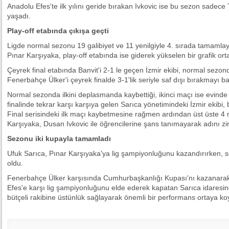
Anadolu Efes'te ilk yılını geride bırakan Ivkovic ise bu sezon sadec
yaşadı.
Play-off etabında çıkışa geçti
Ligde normal sezonu 19 galibiyet ve 11 yenilgiyle 4. sırada tamamla
Pınar Karşıyaka, play-off etabında ise giderek yükselen bir grafik or
Çeyrek final etabında Banvit'i 2-1 le geçen İzmir ekibi, normal sezond
Fenerbahçe Ülker'i çeyrek finalde 3-1'lik seriyle saf dışı bırakmayı b
Normal sezonda ilkini deplasmanda kaybettiği, ikinci maçı ise evinde
finalinde tekrar karşı karşıya gelen Sarıca yönetimindeki İzmir ekibi,
Final serisindeki ilk maçı kaybetmesine rağmen ardından üst üste 
Karşıyaka, Dusan Ivkovic ile öğrencilerine şans tanımayarak adını zi
Sezonu iki kupayla tamamladı
Ufuk Sarıca, Pınar Karşıyaka'ya lig şampiyonluğunu kazandırırken, 
oldu.
Fenerbahçe Ülker karşısında Cumhurbaşkanlığı Kupası'nı kazanarak
Efes'e karşı lig şampiyonluğunu elde ederek kapatan Sarıca idaresind
bütçeli rakibine üstünlük sağlayarak önemli bir performans ortaya ko