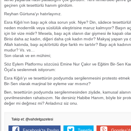
geçiren çok tesettürlü hanım gördüm.
Reyhan Gürtuna’yı hatırlayınız.
Esra Kiğılı’nın başı açık olsa sorun yok. Niye? Din, sâdece tesettürlül
neden modernlik veya süslülük eleştirisine maruz kalmıyor? Başın a
için bir vize midir? Mesela, başı açık olanın dar giymesi ile kapalı ola
Birisi daha az kadın, diğeri daha çok kadın mıdır? Makyaj yapan ya
Allah katında, başı açık/örtülü diye farklı mı tartılır? Başı açık kadını
mudur? Vs. vs…
Son olarak ve en mühimi;
Söz Eylem Platformu sözcüsü Emine Nur Çakır ve Eğitim Bir-Sen K
Öçal’a seslenmek istiyorum:
Esra Kiğılı’yı ve tesettürün podyumda sergilenmesini protesto etmek
Bir-Sen olarak marjinal bir eyleme var mısınız?
Ben, tesettürün podyumda sergilenmesinden ziyâde, kamusal alanı
çevrilmesinden rahatsızım. Ne dersiniz Habibe Hanım, böyle bir pr
değer mi değmez mi? Anladınız siz onu.
Takip et: @vahdetgazetesi
Facebook'ta Paylaş
Tweetle
Google+'d