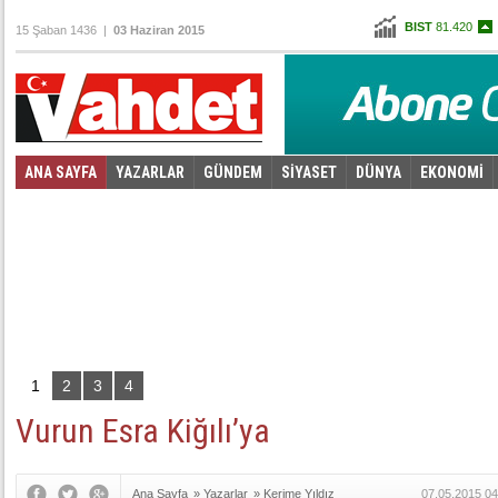
BIST
81.420
15 Şaban 1436 |
03 Haziran 2015
Altın
102,583
Dolar
2,6755
Euro
2,9765
ANA SAYFA
YAZARLAR
GÜNDEM
SİYASET
DÜNYA
EKONOMİ
Foto Galeri
Video Galeri
|
1
2
3
4
Vurun Esra Kiğılı’ya
Ana Sayfa
»
Yazarlar
»
Kerime Yıldız
07.05.2015 04