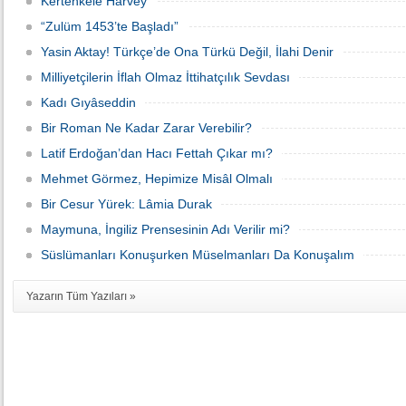
Kertenkele Harvey
“Zulüm 1453’te Başladı”
Yasin Aktay! Türkçe’de Ona Türkü Değil, İlahi Denir
Milliyetçilerin İflah Olmaz İttihatçılık Sevdası
Kadı Gıyâseddin
Bir Ro­man Ne Ka­dar Za­rar Ve­re­bi­lir?
Latif Erdoğan’dan Hacı Fettah Çıkar mı?
Mehmet Görmez, Hepimize Misâl Olmalı
Bir Cesur Yürek: Lâmia Durak
Maymuna, İngiliz Prensesinin Adı Verilir mi?
Süslümanları Konuşurken Müselmanları Da Konuşalım
Yazarın Tüm Yazıları »