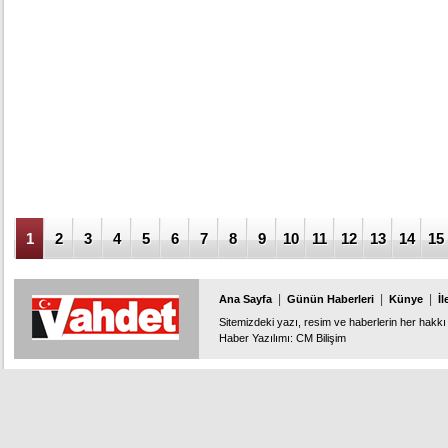
1
2
3
4
5
6
7
8
9
10
11
12
13
14
15
|
|
|
Ana Sayfa
Günün Haberleri
Künye
İl
Sitemizdeki yazı, resim ve haberlerin her hakkı 
Haber Yazılımı
:
CM Bilişim