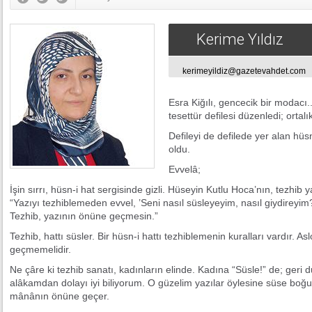
Kerime Yıldız
kerimeyildiz@gazetevahdet.com
Esra Kiğılı, gencecik bir modacı..
tesettür defilesi düzenledi; ortal
Defileyi de defilede yer alan hüsn
oldu.
Evvelâ;
İşin sırrı, hüsn-i hat sergisinde gizli. Hüseyin Kutlu Hoca’nın, tezhib y
“Yazıyı tezhiblemeden evvel, ’Seni nasıl süsleyeyim, nasıl giydireyim
Tezhib, yazının önüne geçmesin.”
Tezhib, hattı süsler. Bir hüsn-i hattı tezhiblemenin kuralları vardır. As
geçmemelidir.
Ne çâre ki tezhib sanatı, kadınların elinde. Kadına “Süsle!” de; geri d
alâkamdan dolayı iyi biliyorum. O güzelim yazılar öylesine süse boğu
mânânın önüne geçer.