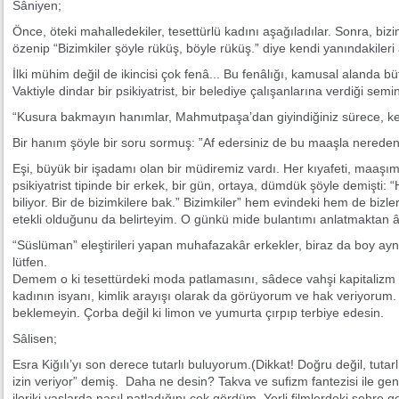
Sâniyen;
Önce, öteki mahalledekiler, tesettürlü kadını aşağıladılar. Sonra, bizi
özenip “Bizimkiler şöyle rüküş, böyle rüküş.” diye kendi yanındakileri 
İlki mühim değil de ikincisi çok fenâ... Bu fenâlığı, kamusal alanda b
Vaktiyle dindar bir psikiyatrist, bir belediye çalışanlarına verdiği sem
“Kusura bakmayın hanımlar, Mahmutpaşa’dan giyindiğiniz sürece, k
Bir hanım şöyle bir soru sormuş: ”Af edersiniz de bu maaşla nerede
Eşi, büyük bir işadamı olan bir müdiremiz vardı. Her kıyafeti, maaşım
psikiyatrist tipinde bir erkek, bir gün, ortaya, dümdük şöyle demişti: 
biliyor. Bir de bizimkilere bak.” Bizimkiler” hem evindeki hem de bizler
etekli olduğunu da belirteyim. O günkü mide bulantımı anlatmaktan 
“Süslüman” eleştirileri yapan muhafazakâr erkekler, biraz da boy ayn
lütfen.
Demem o ki tesettürdeki moda patlamasını, sâdece vahşi kapitalizm o
kadının isyanı, kimlik arayışı olarak da görüyorum ve hak veriyorum. 
beklemeyin. Çorba değil ki limon ve yumurta çırpıp terbiye edesin.
Sâlisen;
Esra Kiğılı’yı son derece tutarlı buluyorum.(Dikkat! Doğru değil, tuta
izin veriyor” demiş. Daha ne desin? Takva ve sufizm fantezisi ile gen
ileriki yaşlarda nasıl patladığını çok gördüm. Yerli filmlerdeki şehre g