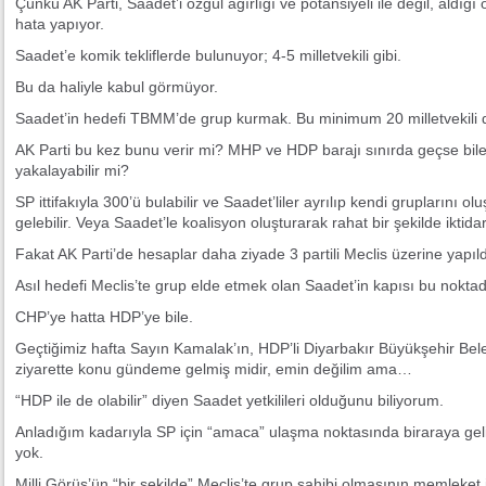
Çünkü AK Parti, Saadet’i özgül ağırlığı ve potansiyeli ile değil, aldığı 
hata yapıyor.
Saadet’e komik tekliflerde bulunuyor; 4-5 milletvekili gibi.
Bu da haliyle kabul görmüyor.
Saadet’in hedefi TBMM’de grup kurmak. Bu minimum 20 milletvekili
AK Parti bu kez bunu verir mi? MHP ve HDP barajı sınırda geçse bile,
yakalayabilir mi?
SP ittifakıyla 300’ü bulabilir ve Saadet’liler ayrılıp kendi gruplarını ol
gelebilir. Veya Saadet’le koalisyon oluşturarak rahat bir şekilde iktidar
Fakat AK Parti’de hesaplar daha ziyade 3 partili Meclis üzerine yapıld
Asıl hedefi Meclis’te grup elde etmek olan Saadet’in kapısı bu noktada
CHP’ye hatta HDP’ye bile.
Geçtiğimiz hafta Sayın Kamalak’ın, HDP’li Diyarbakır Büyükşehir Bele
ziyarette konu gündeme gelmiş midir, emin değilim ama…
“HDP ile de olabilir” diyen Saadet yetkilileri olduğunu biliyorum.
Anladığım kadarıyla SP için “amaca” ulaşma noktasında biraraya geli
yok.
Milli Görüş’ün “bir şekilde” Meclis’te grup sahibi olmasının memleket 