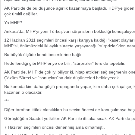
AK Parti’de de bu düşünce ağırlık kazanmaya başladı. HDP’ye giden
çok ümitli değiller.
Ya MHP?
Ankara’da, MHP’yi yeni Türkeş’vari sürprizlerin beklediği konuşuluyor
12 Haziran 2011 seçimleri öncesi karşı karşıya kaldığı “kaset olayla
MHP’si, önümüzdeki iki aylık süreçte yaşayacağı “sürprizler”den nas
Bu büyük ölçüde kendi becerilerine bağlı.
Hedeflendiği gibi MHP eriye de bilir, “sürprizler” ters de tepebilir.
AK Parti de, MHP de çok iyi biliyor ki, hitap ettikleri sağ seçmenin ön
Çözüm Süreci ve “sonuçları”na dair düşünceleri belirleyecek.
Bu konuda kim daha güçlü propaganda yapar, kim daha çok çalışır, ki
kazanan o olacaktır.
***
Diğer taraftan ittifak olasılıkları bu seçim öncesi de konuşulmaya baş
Görüştüğüm Saadet yetkilileri AK Parti ile ittifaka sıcak. AK Parti de
7 Haziran seçimleri öncesi denenmiş ama olmamıştı.