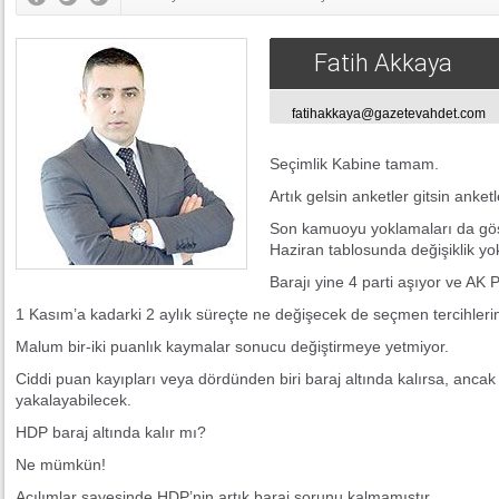
Fatih Akkaya
fatihakkaya@gazetevahdet.com
Seçimlik Kabine tamam.
Artık gelsin anketler gitsin anketl
Son kamuoyu yoklamaları da göst
Haziran tablosunda değişiklik yo
Barajı yine 4 parti aşıyor ve AK P
1 Kasım’a kadarki 2 aylık süreçte ne değişecek de seçmen tercihler
Malum bir-iki puanlık kaymalar sonucu değiştirmeye yetmiyor.
Ciddi puan kayıpları veya dördünden biri baraj altında kalırsa, ancak 
yakalayabilecek.
HDP baraj altında kalır mı?
Ne mümkün!
Açılımlar sayesinde HDP’nin artık baraj sorunu kalmamıştır.