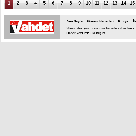
1
2
3
4
5
6
7
8
9
10
11
12
13
14
15
|
|
|
Ana Sayfa
Günün Haberleri
Künye
İl
Sitemizdeki yazı, resim ve haberlerin her hakkı 
Haber Yazılımı
:
CM Bilişim