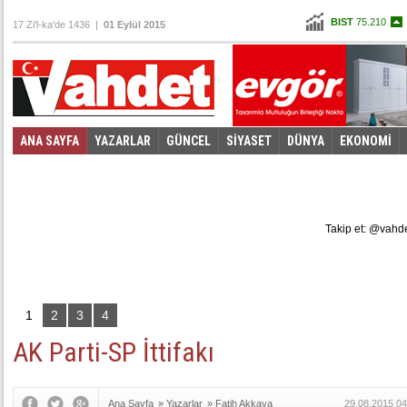
BIST
75.210
17 Zi'l-ka'de 1436 |
01 Eylül 2015
Altın
105,714
Dolar
2,9105
Euro
3,2605
ANA SAYFA
YAZARLAR
GÜNCEL
SİYASET
DÜNYA
EKONOMİ
Foto Galeri
Video Galeri
|
Takip et: @vahd
1
2
3
4
AK Parti-SP İttifakı
Ana Sayfa
»
Yazarlar
»
Fatih Akkaya
29.08.2015 04