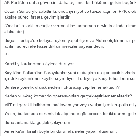
AK Parti’den daha güvercin, daha açılımcı bir hükümet gelsin bugün
Çözüm Süreci’yle sabittir ki, onca iyi niyet ve tavize rağmen PKK ele
aksine süreci fırsata çevirmişlerdir.
(Öcalan’ın farklı mesajlar vermesi ise, tamamen devletin elinde olması
alakalıdır.)
Bugün Türkiye’de kolayca eylem yapabiliyor ve Mehmetçiklerimizi, poli
açılım sürecinde kazandıkları mevziler sayesindedir.
***
Kandil yıllardır orada öylece duruyor.
Bayık’lar, Kalkan’lar, Karayılanlar yani elebaşları da gencecik kızlarla
içindeki eylemlerini keyifle seyrediyor; Türkiye’ye karşı tehditlerini s
Bunlara yönelik olarak neden nokta atışı yapılamamaktadır?
Neden vur-kaç komando operasyonları gerçekleştirilememektedir?
MİT mi gerekli istihbaratı sağlayamıyor veya yetişmiş asker-polis mi
Ya da, bu konuda sorumluluk alıp irade gösterecek bir iktidar mı g
Bunu anlamakta güçlük çekiyorum.
Amerika’sı, İsrail’i böyle bir durumda neler yapar, düşünün.