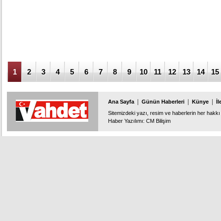
1
2
3
4
5
6
7
8
9
10
11
12
13
14
15
|
|
|
Ana Sayfa
Günün Haberleri
Künye
İl
Sitemizdeki yazı, resim ve haberlerin her hakkı 
Haber Yazılımı
:
CM Bilişim