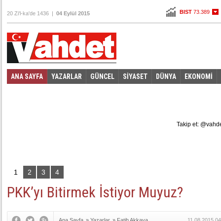
BIST
73.389
20 Zi'l-ka'de 1436 |
04 Eylül 2015
Altın
107,513
Dolar
2,9765
Euro
3,3165
ANA SAYFA
YAZARLAR
GÜNCEL
SİYASET
DÜNYA
EKONOMİ
Foto Galeri
Video Galeri
|
Takip et: @vahd
1
2
3
4
PKK’yı Bitirmek İstiyor Muyuz?
Ana Sayfa
»
Yazarlar
»
Fatih Akkaya
11.08.2015 04