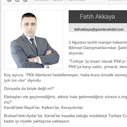
Fatih Akkaya
fatihakkaya@gazetevahdet.com
2 Ağustos tarihli manşet haberim
Bilimsel Danışmanlarından Şanlı 
alıyordu:
“Türkiye ‘iyi insan’ olarak PKK’
PKK’ya karşı zalim, şımarık, deng
Koç ayrıca, “PKK liderlerini hedeflemeyen, hatta buna öncelik verm
çok zor olur” diyordu.
Dünyada da böyle değil mi?
Elebaşları ele geçirmediğiniz, etkisiz hale getirmediğiniz sürece o 
mü?
Kandil’deki Bayık’lar, Kalkan’lar, Karayılanlar;
Brüksel’deki Aydar’lar, Kartal’lar hayatta olduğu müddetçe Türkiye 
kadar iyi niyetle yaklaşırsa yaklaşsın;