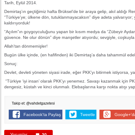
Tarih, Eylül 2014.
Demirtaş’ın geçtiğimiz hafta Brüksel’de bir araya gelip, akıl aldığı R
“Türkiye’ye; ülkene dön, tutuklanmayacaksın” diye adeta yalvarıyor; 
kaldırıyorduk!
“Açılım”ın goygoyculuğunu yapan bir kısım medya da “Zübeyir Ayd
güvence. Ne olur dönün” diye manşetler atıyordu; sevgiyle, coşkuyl
Allah’tan dönmemişler!
Bugün ülke içinde, (en hafifinden) iki Demirtaş’a daha tahammül edeb
Sonuç:
Devlet, devleti yöneten siyasi irade, eğer PKK’yı bitirmek istiyorsa, ya
“Türkiye ‘iyi insan’ olarak PKK’yı yenemez. Savaşı kazanmak için PKK
dengesiz, küstah ve kinci olunmalı. Elebaşlarına karşı nokta atışı ya
Takip et: @vahdetgazetesi
Facebook'ta Paylaş
Tweetle
Google+'d
Yorumlar
30