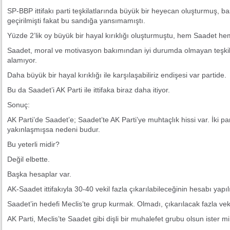
SP-BBP ittifakı parti teşkilatlarında büyük bir heyecan oluşturmuş, b
geçirilmişti fakat bu sandığa yansımamıştı.
Yüzde 2’lik oy büyük bir hayal kırıklığı oluşturmuştu, hem Saadet h
Saadet, moral ve motivasyon bakımından iyi durumda olmayan teşkilat
alamıyor.
Daha büyük bir hayal kırıklığı ile karşılaşabiliriz endişesi var partide.
Bu da Saadet’i AK Parti ile ittifaka biraz daha itiyor.
Sonuç:
AK Parti’de Saadet’e; Saadet’te AK Parti’ye muhtaçlık hissi var. İki part
yakınlaşmışsa nedeni budur.
Bu yeterli midir?
Değil elbette.
Başka hesaplar var.
AK-Saadet ittifakıyla 30-40 vekil fazla çıkarılabileceğinin hesabı yapıl
Saadet’in hedefi Meclis’te grup kurmak. Olmadı, çıkarılacak fazla vekil
AK Parti, Meclis’te Saadet gibi dişli bir muhalefet grubu olsun ister mi