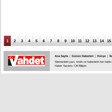
1
2
3
4
5
6
7
8
9
10
11
12
13
14
15
|
|
|
Ana Sayfa
Günün Haberleri
Künye
İl
Sitemizdeki yazı, resim ve haberlerin her hakkı 
Haber Yazılımı
:
CM Bilişim