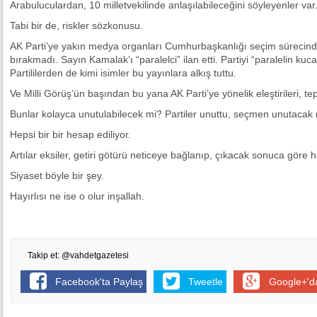
Arabuluculardan, 10 milletvekilinde anlaşılabileceğini söyleyenler var
Tabi bir de, riskler sözkonusu.
AK Parti’ye yakın medya organları Cumhurbaşkanlığı seçim sürecin
bırakmadı. Sayın Kamalak’ı “paralelci” ilan etti. Partiyi “paralelin kuc
Partililerden de kimi isimler bu yayınlara alkış tuttu.
Ve Milli Görüş’ün başından bu yana AK Parti’ye yönelik eleştirileri, t
Bunlar kolayca unutulabilecek mi? Partiler unuttu, seçmen unutacak
Hepsi bir bir hesap ediliyor.
Artılar eksiler, getiri götürü neticeye bağlanıp, çıkacak sonuca göre 
Siyaset böyle bir şey.
Hayırlısı ne ise o olur inşallah.
Takip et: @vahdetgazetesi
Facebook'ta Paylaş
Tweetle
Google+'d