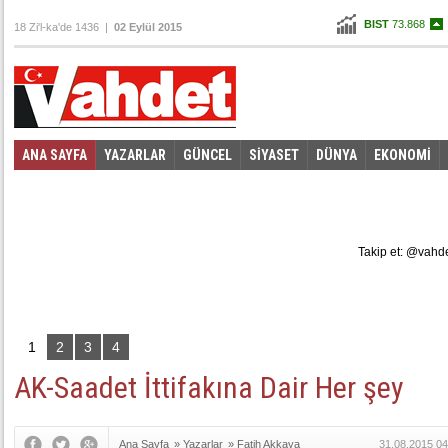
BIST
73.868
18 Zi'l-ka'de 1436 |
02 Eylül 2015
Altın
107,555
Dolar
2,9435
Euro
3,3055
ANA SAYFA
YAZARLAR
GÜNCEL
SİYASET
DÜNYA
EKONOMİ
Foto Galeri
Video Galeri
|
Takip et: @vahd
1
2
3
4
AK-Saadet İttifakına Dair Her şey
Ana Sayfa
»
Yazarlar
»
Fatih Akkaya
31.08.2015 04