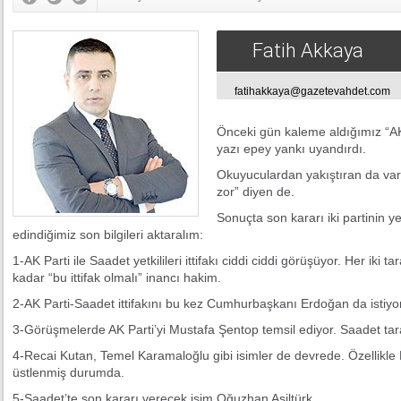
Fatih Akkaya
fatihakkaya@gazetevahdet.com
Önceki gün kaleme aldığımız “AK P
yazı epey yankı uyandırdı.
Okuyuculardan yakıştıran da var
zor” diyen de.
Sonuçta son kararı iki partinin yet
edindiğimiz son bilgileri aktaralım:
1-AK Parti ile Saadet yetkilileri ittifakı ciddi ciddi görüşüyor. Her iki
kadar “bu ittifak olmalı” inancı hakim.
2-AK Parti-Saadet ittifakını bu kez Cumhurbaşkanı Erdoğan da istiyo
3-Görüşmelerde AK Parti’yi Mustafa Şentop temsil ediyor. Saadet tar
4-Recai Kutan, Temel Karamaloğlu gibi isimler de devrede. Özellikle
üstlenmiş durumda.
5-Saadet’te son kararı verecek isim Oğuzhan Asiltürk.