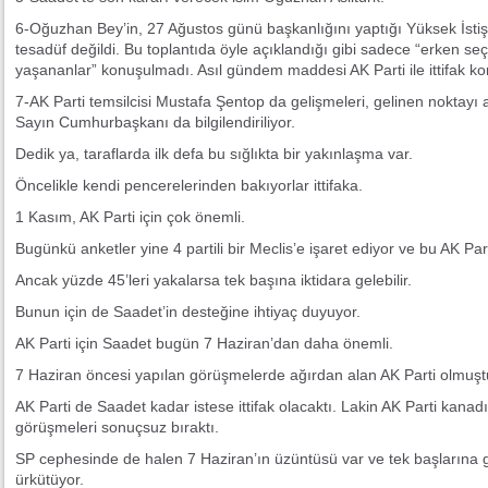
6-Oğuzhan Bey’in, 27 Ağustos günü başkanlığını yaptığı Yüksek İsti
tesadüf değildi. Bu toplantıda öyle açıklandığı gibi sadece “erken s
yaşananlar” konuşulmadı. Asıl gündem maddesi AK Parti ile ittifak 
7-AK Parti temsilcisi Mustafa Şentop da gelişmeleri, gelinen noktayı ay
Sayın Cumhurbaşkanı da bilgilendiriliyor.
Dedik ya, taraflarda ilk defa bu sığlıkta bir yakınlaşma var.
Öncelikle kendi pencerelerinden bakıyorlar ittifaka.
1 Kasım, AK Parti için çok önemli.
Bugünkü anketler yine 4 partili bir Meclis’e işaret ediyor ve bu AK Par
Ancak yüzde 45’leri yakalarsa tek başına iktidara gelebilir.
Bunun için de Saadet’in desteğine ihtiyaç duyuyor.
AK Parti için Saadet bugün 7 Haziran’dan daha önemli.
7 Haziran öncesi yapılan görüşmelerde ağırdan alan AK Parti olmuşt
AK Parti de Saadet kadar istese ittifak olacaktı. Lakin AK Parti kanadı
görüşmeleri sonuçsuz bıraktı.
SP cephesinde de halen 7 Haziran’ın üzüntüsü var ve tek başlarına gir
ürkütüyor.