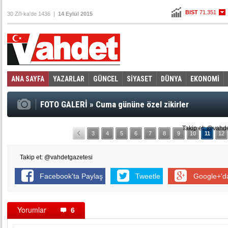
BIST
71.351
30 Zi'l-ka'de 1436 |
14 Eylül 2015
Altın
108,291
Dolar
3,0455
Euro
3,4505
ANA SAYFA
YAZARLAR
GÜNCEL
SİYASET
DÜNYA
EKONOMİ
Foto Galeri
Video Galeri
|
FOTO GALERİ
»
Cuma gününe özel zikirler
Takip et: @vahd
3
4
5
6
7
8
9
10
11
12
Takip et: @vahdetgazetesi
Facebook'ta Paylaş
Tweetle
Google+'d
Yorumlar
6