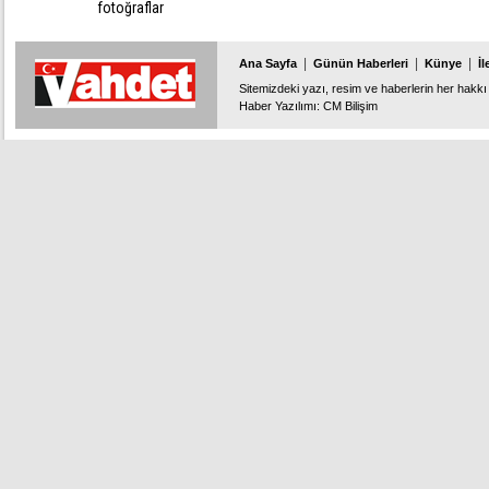
fotoğraflar
|
|
|
Ana Sayfa
Günün Haberleri
Künye
İl
Sitemizdeki yazı, resim ve haberlerin her hakkı 
Haber Yazılımı
:
CM Bilişim