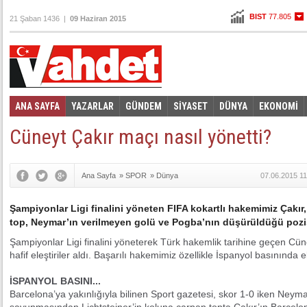
BIST
77.805
21 Şaban 1436 |
09 Haziran 2015
Altın
104,106
Dolar
2,7645
Euro
3,0985
ANA SAYFA
YAZARLAR
GÜNDEM
SİYASET
DÜNYA
EKONOMİ
Foto Galeri
Video Galeri
|
Cüneyt Çakır maçı nasıl yönetti?
Ana Sayfa
»
SPOR
»
Dünya
07.06.2015 11
​Şampiyonlar Ligi finalini yöneten FIFA kokartlı hakemimiz Çakır
top, Neymar’ın verilmeyen golü ve Pogba’nın düşürüldüğü pozisyon
Şampiyonlar Ligi finalini yöneterek Türk hakemlik tarihine geçen Cüne
hafif eleştiriler aldı. Başarılı hakemimiz özellikle İspanyol basınında el
İSPANYOL BASINI...
Barcelona’ya yakınlığıyla bilinen Sport gazetesi, skor 1-0 iken Neym