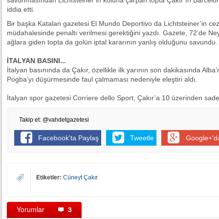
savunmasından Lichtsteiner’in koluna çarpan topta Çakır’ın Barcelona
iddia etti.
Bir başka Katalan gazetesi El Mundo Deportivo da Lichtsteiner’in cez
müdahalesinde penaltı verilmesi gerektiğini yazdı. Gazete, 72’de Ne
ağlara giden topta da golün iptal kararının yanlış olduğunu savundu
İTALYAN BASINI...
İtalyan basınında da Çakır, özellikle ilk yarının son dakikasında Al
Pogba’yı düşürmesinde faul çalmaması nedeniyle eleştiri aldı.
İtalyan spor gazetesi Corriere dello Sport, Çakır’a 10 üzerinden sad
Takip et: @vahdetgazetesi
Facebook'ta Paylaş
Tweetle
Google+'d
Etiketler:
Cüneyt Çakır
Yorumlar
3