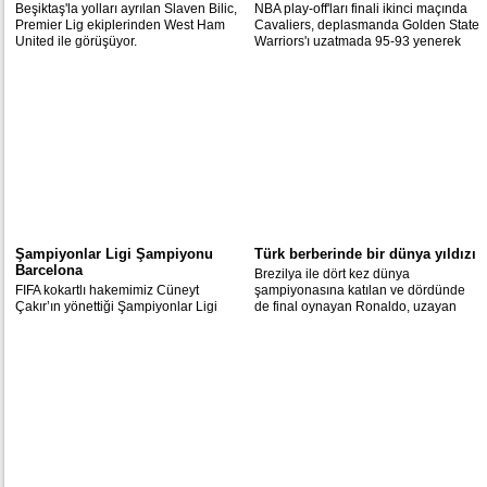
Beşiktaş'la yolları ayrılan Slaven Bilic,
NBA play-off'ları finali ikinci maçında
Premier Lig ekiplerinden West Ham
Cavaliers, deplasmanda Golden State
United ile görüşüyor.
Warriors'ı uzatmada 95-93 yenerek
seriyi 1-1'e taşıdı.
Şampiyonlar Ligi Şampiyonu
Türk berberinde bir dünya yıldızı
Barcelona
Brezilya ile dört kez dünya
FIFA kokartlı hakemimiz Cüneyt
şampiyonasına katılan ve dördünde
Çakır’ın yönettiği Şampiyonlar Ligi
de final oynayan Ronaldo, uzayan
finalinde Barcelona, Juventus’u 3-1
saçlarını Berlin'de Türk berberinde
yenerek sezonu üç kupayla kapattı.
kestirdi.