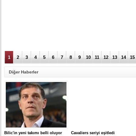
1
2
3
4
5
6
7
8
9
10
11
12
13
14
15
Diğer Haberler
Bilic'in yeni takımı belli oluyor
Cavaliers seriyi eşitledi