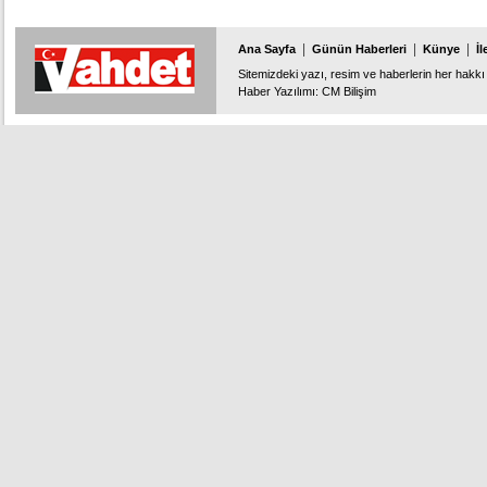
|
|
|
Ana Sayfa
Günün Haberleri
Künye
İl
Sitemizdeki yazı, resim ve haberlerin her hakkı 
Haber Yazılımı
:
CM Bilişim