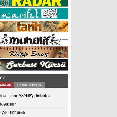
ÇOK
NANLAR
YORUMLANANLAR
e tamamen PKK/HDP'ye terk edildi
 büyük lider
ay'dan HDP itirafı