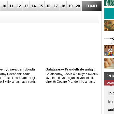
10
11
12
13
14
15
16
17
18
19
20
TÜMÜ
lben yuvaya geri döndü
Galatasaray Prandelli ile anlaştı
saray Odeabank Kadın
Galatasaray, CAS'a 4,5 milyon avroluk
EN 
ol Takımı, eski kaptanı Işıl
tazminat davası açan İtalyan teknik
le 3 yıllık anlaşmaya vardı.
direktör Cesare Prandelli ile anlaştı.
OKU
Bölg
İşte
Atal