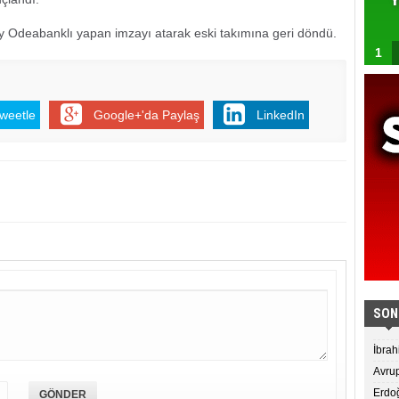
aray Odeabanklı yapan imzayı atarak eski takımına geri döndü.
1
weetle
Google+'da Paylaş
LinkedIn
SON
İbrah
Avrup
Erdoğ