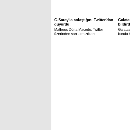
G.Saray'la anlaştığını Twitter'dan
Galata
duyurdu!
bildird
Matheus Dória Macedo, Twitter
Galatas
üzerinden sarı kırmızılıları
kurulu 
heyecanlandıran bir mesaj paylaştı.
kişiler
bildirild