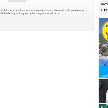
Ramaz
F-16'
ümleler veya imalar, inançlara saldırı içeren, imla kuralları ile yazılmamış,
ük harflerle yazılmış yorumlar onaylanmamaktadır.