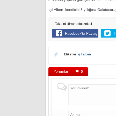
Işıl Alben, kendisini 3 yıllığına Galatas
Takip et: @vahdetgazetesi
Facebook'ta Paylaş
T
Etiketler:
ışıl alben
Yorumlar
0