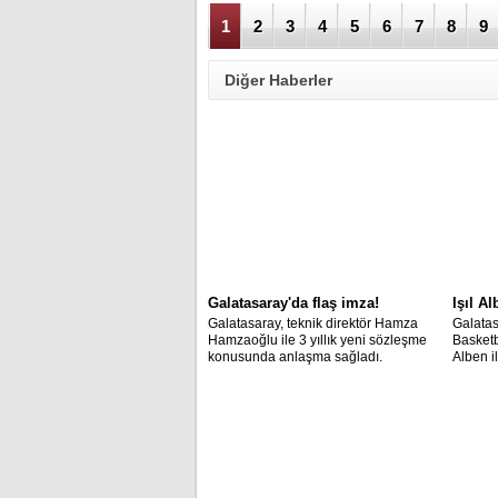
1
2
3
4
5
6
7
8
9
Diğer Haberler
Galatasaray'da flaş imza!
Işıl A
Galatasaray, teknik direktör Hamza
Galata
Hamzaoğlu ile 3 yıllık yeni sözleşme
Basketb
konusunda anlaşma sağladı.
Alben i