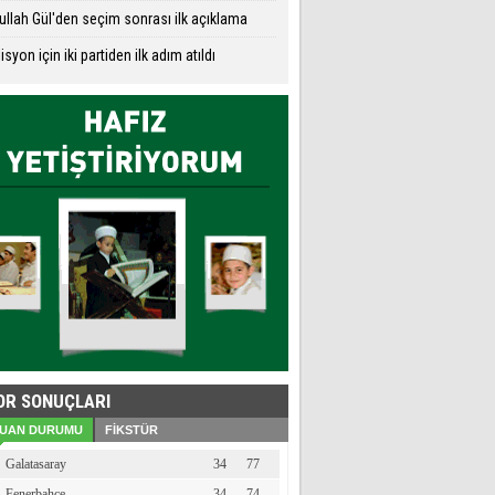
llah Gül'den seçim sonrası ilk açıklama
isyon için iki partiden ilk adım atıldı
OR SONUÇLARI
UAN DURUMU
FİKSTÜR
Galatasaray
34
77
Fenerbahçe
34
74