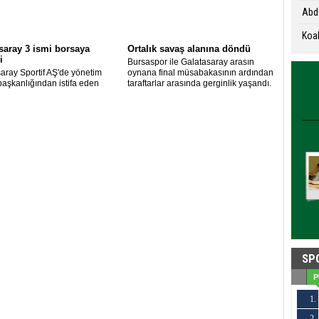
Abdu
Koal
saray 3 ismi borsaya
Ortalık savaş alanına döndü
i
Bursaspor ile Galatasaray arasın
aray Sportif AŞ'de yönetim
oynana final müsabakasının ardından
başkanlığından istifa eden
taraftarlar arasında gerginlik yaşandı.
in yerine atanan 3 isim borsaya
i.
SP
P
1.
2.