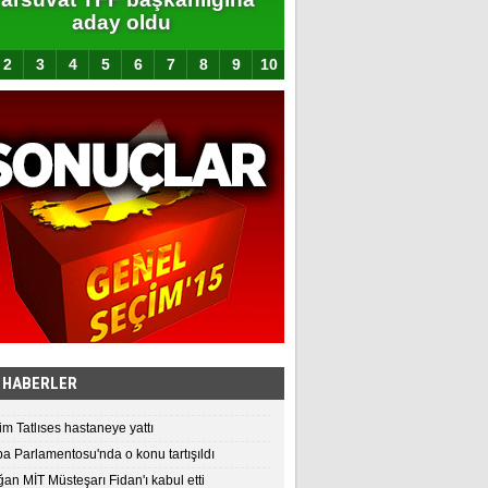
aday oldu
açıklandı
2
3
4
5
6
7
8
9
10
 HABERLER
im Tatlıses hastaneye yattı
a Parlamentosu'nda o konu tartışıldı
an MİT Müsteşarı Fidan'ı kabul etti