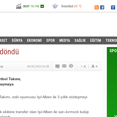
İstanbul
20 °C
BIST
79.748
Ankara
12 °C
Altın
104,860
Dolar
2,7435
Euro
3,0965
ASET
DÜNYA
EKONOMİ
SPOR
MEDYA
SAĞLIK
EĞİTİM
TEKNO
i döndü
SPO
ray
09.06.2015 01:08
bol Takımı,
anlaşmaya
ımı, eski oyuncusu Işıl Alben ile 3 yıllık sözleşmeyi
ibine transfer olan Işıl Alben ile sarı-kırmızılı kulüp
Y
çlandı.