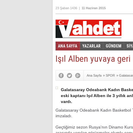
23 Şaban 1436 |
11 Haziran 2015
ANA SAYFA
YAZARLAR
GÜNDEM
SİY
Foto Galeri
Video Galeri
|
Işıl Alben yuvaya ger
Ana Sayfa
»
SPOR
»
Galatasa
Galatasaray Odeabank Kadın Basket
eski kaptanı Işıl Alben ile 3 yıllık 
vardı.
Galatasaray Odeabank Kadın Basketbol Tak
imzaladı.
Geçtiğimiz sezon Rusya'nın Dinamo Kursk ek
arasında yapılan görüşmeler olumlu sonu