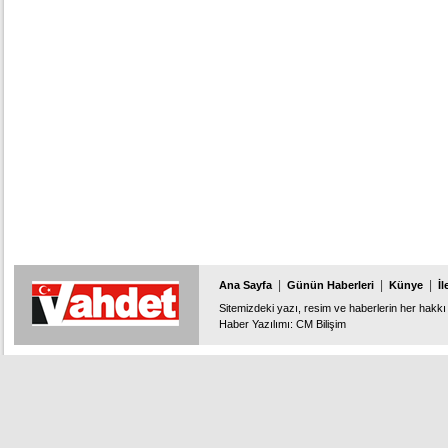
|
|
|
Ana Sayfa
Günün Haberleri
Künye
İl
Sitemizdeki yazı, resim ve haberlerin her hakkı 
Haber Yazılımı
:
CM Bilişim