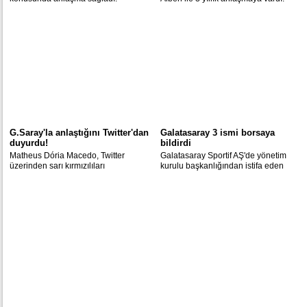
G.Saray'la anlaştığını Twitter'dan
Galatasaray 3 ismi borsaya
duyurdu!
bildirdi
Matheus Dória Macedo, Twitter
Galatasaray Sportif AŞ'de yönetim
üzerinden sarı kırmızılıları
kurulu başkanlığından istifa eden
heyecanlandıran bir mesaj paylaştı.
kişilerin yerine atanan 3 isim borsaya
bildirildi.