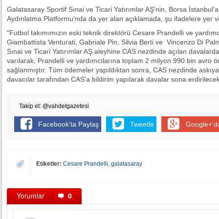
Galatasaray Sportif Sınai ve Ticari Yatırımlar AŞ'nin, Borsa İstanbu
Aydınlatma Platformu'nda da yer alan açıklamada, şu ifadelere yer ve
"Futbol takımımızın eski teknik direktörü Cesare Prandelli ve yardım
Giambattista Venturati, Gabriale Pin, Silvia Berti ve Vincenzo Di Pal
Sınai ve Ticari Yatırımlar AŞ aleyhine CAS nezdinde açılan davalard
varılarak, Prandelli ve yardımcılarına toplam 2 milyon 990 bin avr
sağlanmıştır. Tüm ödemeler yapıldıktan sonra, CAS nezdinde askıya
davacılar tarafından CAS'a bildirim yapılarak davalar sona erdirilecekt
Takip et: @vahdetgazetesi
Facebook'ta Paylaş
Tweetle
Google+'d
Etiketler:
Cesare Prandelli
,
galatasaray
Yorumlar
0