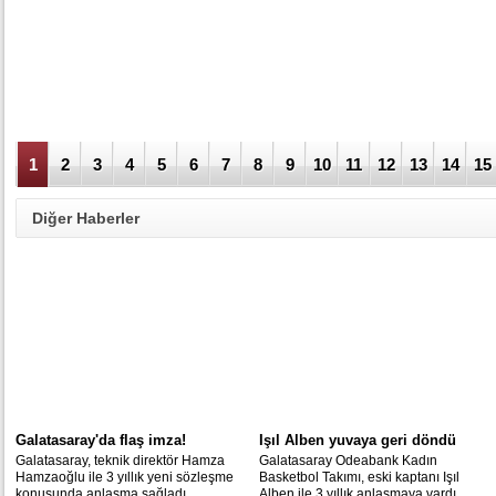
1
2
3
4
5
6
7
8
9
10
11
12
13
14
15
Diğer Haberler
Galatasaray'da flaş imza!
Işıl Alben yuvaya geri döndü
Galatasaray, teknik direktör Hamza
Galatasaray Odeabank Kadın
Hamzaoğlu ile 3 yıllık yeni sözleşme
Basketbol Takımı, eski kaptanı Işıl
konusunda anlaşma sağladı.
Alben ile 3 yıllık anlaşmaya vardı.