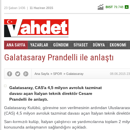
BIST
79.748
23 Şaban 1436 |
11 Haziran 2015
Altın
104,860
Dolar
2,7435
Euro
3,0965
ANA SAYFA
YAZARLAR
GÜNDEM
SİYASET
DÜNYA
EKONOMİ
Foto Galeri
Video Galeri
|
Galatasaray Prandelli ile anlaştı
Ana Sayfa
»
SPOR
»
Galatasaray
08.06.2015 23
Galatasaray, CAS'a 4,5 milyon avroluk tazminat
davası açan İtalyan teknik direktör Cesare
Prandelli ile anlaştı.
Galatasaray Kulübü, görevine son verilmesinin ardından Uluslarara
(CAS) 4,5 milyon avroluk tazminat davası açan İtalyan teknik direktör
Sarı-kırmızılı kulüp, İtalyan çalıştırıcı ve yardımcılarına toplam 2 m
konusunda anlaşmanın sağlandığını açıkladı.