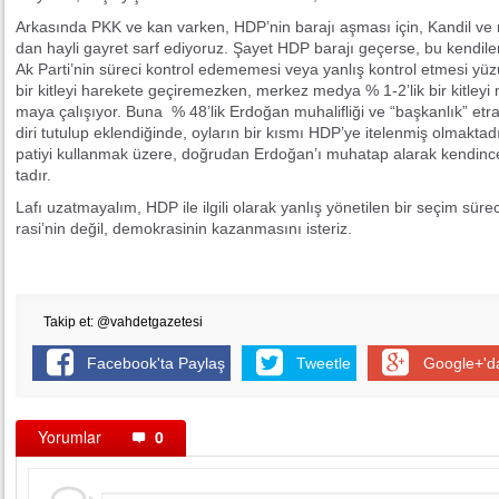
Ar­ka­sın­da PKK ve kan var­ken, HDP’­nin ba­ra­jı aş­ma­sı için, Kan­dil ve 
dan hay­li gay­ret sarf edi­yo­ruz. Şa­yet HDP ba­ra­jı ge­çer­se, bu ken­di­le­ri­n
Ak Par­ti­’nin sü­re­ci kon­trol ede­me­me­si ve­ya yan­lış kon­trol et­me­si yü­
bir kit­le­yi ha­re­ke­te ge­çi­re­mez­ken, mer­kez med­ya % 1-2’lik bir kit­le­yi 
ma­ya ça­lı­şı­yor. Bu­na % 48’lik Er­do­ğan mu­ha­lif­li­ği ve “baş­kan­lık” et­ra­f
di­ri tu­tu­lup ek­len­di­ğin­de, oy­la­rın bir kıs­mı HDP’­ye ite­len­miş ol­mak­ta
pa­ti­yi kul­lan­mak üze­re, doğ­ru­dan Er­do­ğa­n’­ı mu­ha­tap ala­rak ken­din­ce
ta­dır.
La­fı uzat­ma­ya­lım, HDP ile il­gi­li ola­rak yan­lış yö­ne­ti­len bir se­çim s
ra­si­’nin de­ğil, de­mok­ra­si­nin ka­zan­ma­sı­nı is­te­riz.
Takip et: @vahdetgazetesi
Facebook'ta Paylaş
Tweetle
Google+'d
Yorumlar
0