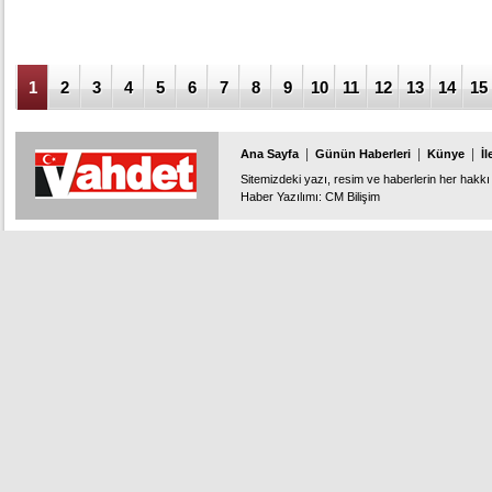
1
2
3
4
5
6
7
8
9
10
11
12
13
14
15
|
|
|
Ana Sayfa
Günün Haberleri
Künye
İl
Sitemizdeki yazı, resim ve haberlerin her hakkı 
Haber Yazılımı
:
CM Bilişim