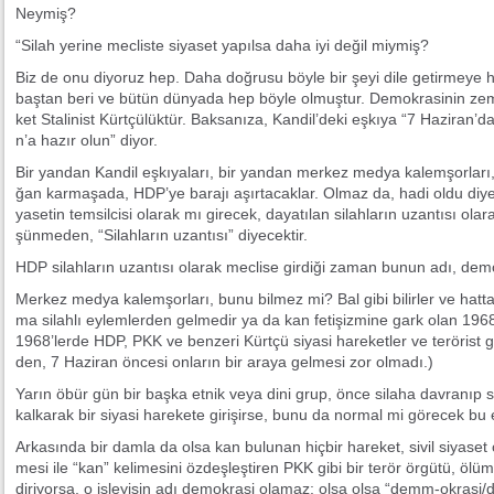
Ney­miş?
“Si­lah ye­ri­ne mec­lis­te si­ya­set ya­pıl­sa da­ha iyi de­ğil miy­miş?
Biz de onu di­yo­ruz hep. Da­ha doğ­ru­su böy­le bir şe­yi di­le ge­tir­me­ye h
baş­tan be­ri ve bü­tün dün­ya­da hep böy­le ol­muş­tur. De­mok­ra­si­nin ze­mi­
ket Sta­li­nist Kürt­çü­lük­tür. Bak­sa­nı­za, Kan­di­l’­de­ki eş­kı­ya “7 Ha­zi­ra­n
n’­a ha­zır olun” di­yor.
Bir yan­dan Kan­dil eş­kı­ya­la­rı, bir yan­dan mer­kez med­ya ka­lem­şor­la­rı, 
ğan kar­ma­şa­da, HDP’­ye ba­ra­jı aşır­ta­cak­lar. Ol­maz da, ha­di ol­du di­ye­l
ya­se­tin tem­sil­ci­si ola­rak mı gi­re­cek, da­ya­tı­lan si­lah­la­rın uzan­tı­sı 
şün­me­den, “Si­lah­la­rın uzan­tı­sı” di­ye­cek­tir.
HDP si­lah­la­rın uzan­tı­sı ola­rak mec­li­se gir­di­ği za­man bu­nun adı, de­
Mer­kez med­ya ka­lem­şor­la­rı, bu­nu bil­mez mi? Bal gi­bi bi­lir­ler ve hat
ma si­lah­lı ey­lem­ler­den gel­me­dir ya da kan fe­ti­şiz­mi­ne gark olan 1968’l
1968’ler­de HDP, PKK ve ben­ze­ri Kürt­çü si­ya­si ha­re­ket­ler ve te­rö­rist 
den, 7 Ha­zi­ran ön­ce­si on­la­rın bir ara­ya gel­me­si zor ol­ma­dı.)
Ya­rın öbür gün bir baş­ka et­nik ve­ya di­ni grup, ön­ce si­la­ha dav­ra­nıp si­y
kal­ka­rak bir si­ya­si ha­re­ke­te gi­ri­şir­se, bu­nu da nor­mal mi gö­re­cek bu
Ar­ka­sın­da bir dam­la da ol­sa kan bu­lu­nan hiç­bir ha­re­ket, si­vil si­ya­set o
me­si ile “kan” ke­li­me­si­ni öz­deş­leş­ti­ren PKK gi­bi bir te­rör ör­gü­tü, ölüm
di­ri­yor­sa, o iş­le­yi­şin adı de­mok­ra­si ola­maz; ol­sa ol­sa “demm-ok­ra­si/