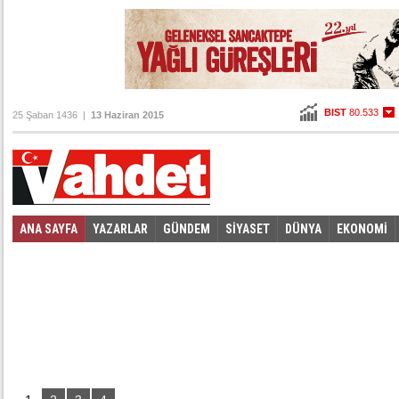
BIST
80.533
25 Şaban 1436 |
13 Haziran 2015
Altın
103,216
Dolar
2,7155
Euro
3,0565
ANA SAYFA
YAZARLAR
GÜNDEM
SİYASET
DÜNYA
EKONOMİ
Foto Galeri
Video Galeri
|