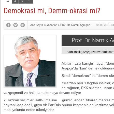
1
2
3
4
Demokrasi mi, Demm-okrasi mi?
Ana Sayfa
»
Yazarlar
»
Prof. Dr. Namık Açıkgöz
04.06.2015 04
Prof. Dr. Namık 
namikacikgoz@gazetevahdet.co
Akıl­la­rı faz­la ka­rış­tır­ma­dan “
Arap­ça­’da “kan” de­mek ol­du­ğu­nu
Şim­di “de­mok­ra­si” ile “demm-ok­ra­
Yıl­lar­dan be­ri “Dağ­dan in­sin­ler, 
ne rağ­men, PKK si­lah­tan, in­san ö
vaz­geç­me­di ve ha­la kan akıt­ma­ya de­vam edi­yor.
7 Ha­zi­ran se­çim­le­ri sath-ı ma­ili­ne gi­ril­di­ği an­dan iti­ba­ren mer­kez 
hay­ran­lık­tan de­ğil, gü­ya Ak Par­ti­’nin önü­nü kes­me­nin en kes­tir­me yo­
ma­sı yo­lun­da ne­fes tü­ke­ti­yor­lar.