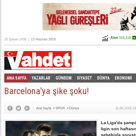
BIST
80.533
Altın
103,216
25 Şaban 1436 |
13 Haziran 2015
Dolar
2,7155
Euro
3,0565
ANA SAYFA
YAZARLAR
GÜNDEM
SİYASET
DÜNYA
EKONOMİ
Foto Galeri
Video Galeri
|
Barcelona'ya şike şoku!
Ana Sayfa
»
SPOR
»
Dünya
11.06.2015 13
La Liga'da şamp
ligin son haftas
sebebiyle soruştu