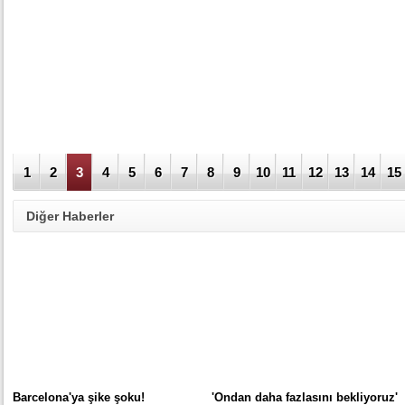
1
2
3
4
5
6
7
8
9
10
11
12
13
14
15
Diğer Haberler
Barcelona'ya şike şoku!
'Ondan daha fazlasını bekliyoruz'