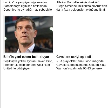
La Liga'da şampiyonluğa uzanan
Atletico Madrid'in teknik direktörü
Barcelona'ya ligin son haftasında
Diego Simeone, milli futbolcu Arda'dan
Deportivo ile oynadığı maç sebebiyle
daha fazla beklentileri olduğunu itiraf
soruşturma açılmasına karar verildi.
ederek, özellikle gol atma konusunda
daha fazla çalışması gerektiğinin altını
çizdi.
Bilic'in yeni takımı belli oluyor
Cavaliers seriyi eşitledi
Beşiktaş'la yolları ayrılan Slaven Bilic,
NBA play-off'ları finali ikinci maçında
Premier Lig ekiplerinden West Ham
Cavaliers, deplasmanda Golden State
United ile görüşüyor.
Warriors'ı uzatmada 95-93 yenerek
seriyi 1-1'e taşıdı.