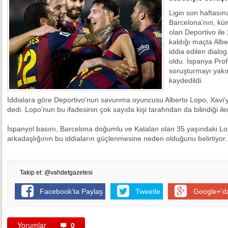
Ligin son haftası
Barcelona'nın, kü
olan Deportivo il
kaldığı maçta Albe
Pereira'dan FBTV'de flaş
Y
iddia edilen dial
açıklamalar
oldu. İspanya Prof
soruşturmayı yak
kaydedildi.
İddialara göre Deportivo'nun savunma oyuncusu Alberto Lopo, Xavi'
dedi. Lopo'nun bu ifadesinin çok sayıda kişi tarafından da bilindiği ile
İspanyol basını, Barcelona doğumlu ve Katalan olan 35 yaşındaki Lop
arkadaşlığının bu iddiaların güçlenmesine neden olduğunu belirtiyor.
Takip et: @vahdetgazetesi
Facebook'ta Paylaş
Tweetle
Google+'d
Yorumlar
0