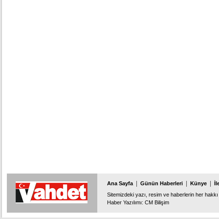
|
|
|
Ana Sayfa
Günün Haberleri
Künye
İl
Sitemizdeki yazı, resim ve haberlerin her hakkı 
Haber Yazılımı
:
CM Bilişim