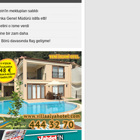
ein'in mektupları satıldı
ka Genel Müdürü istifa etti!
etini o isme verdi
ine bir zam daha
 Börü davasında flaş gelişme!