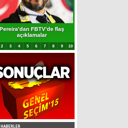
Pereira'dan FBTV'de flaş
Yılın bombasını 
açıklamalar
patlatıyor
2
3
4
5
6
7
8
9
10
 HABERLER