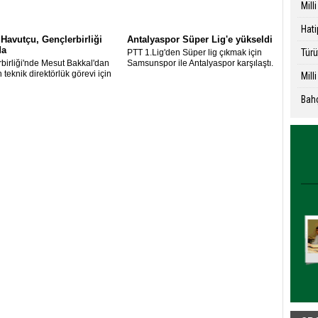
Mill
Hati
 Havutçu, Gençlerbirliği
Antalyaspor Süper Lig'e yükseldi
da
Türü
PTT 1.Lig'den Süper lig çıkmak için
birliği'nde Mesut Bakkal'dan
Samsunspor ile Antalyaspor karşılaştı.
 teknik direktörlük görevi için
Mill
Havutçu'nun ismi öne çıktı.
Bahç