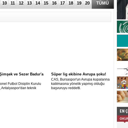
10
11
12
13
14
15
16
17
18
19
20
TÜMÜ
Şimşek ve Sezer Badur'a
Süper lig ekibine Avrupa şoku!
CAS, Bursaspor'un Avrupa kupalarına
onel Futbol Disiplin Kurulu
katılmasına yönelik yapmış olduğu
 Antalyaspor'dan teknik
başvuruyu reddetti.
r Yusuf Şimşek'e 1, futbolcu
adur'a 2 maç ceza verdi.
EN 
OKU