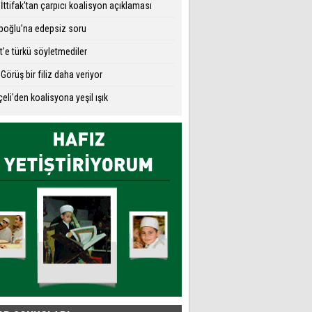
i İttifak'tan çarpıcı koalisyon açıklaması
poğlu’na edepsiz soru
t'e türkü söyletmediler
i Görüş bir filiz daha veriyor
eli'den koalisyona yeşil ışık