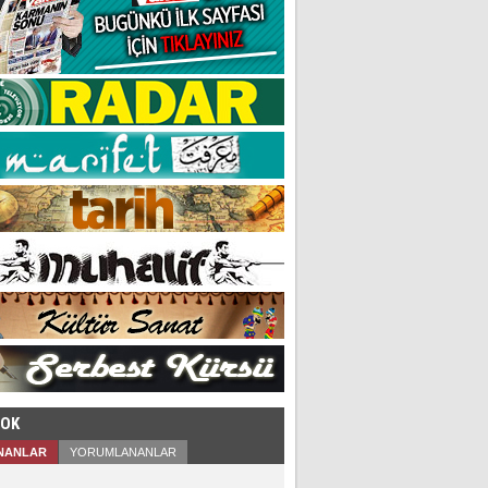
ÇOK
NANLAR
YORUMLANANLAR