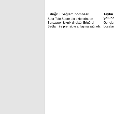
Ertuğrul Sağlam bombası!
Tayfur
yolun
Spor Toto Süper Lig ekiplerinden
Bursaspor, teknik direktör Ertuğrul
Gençler
Sağlam ile prensipte anlaşma sağladı.
boşalan
Tayfur 