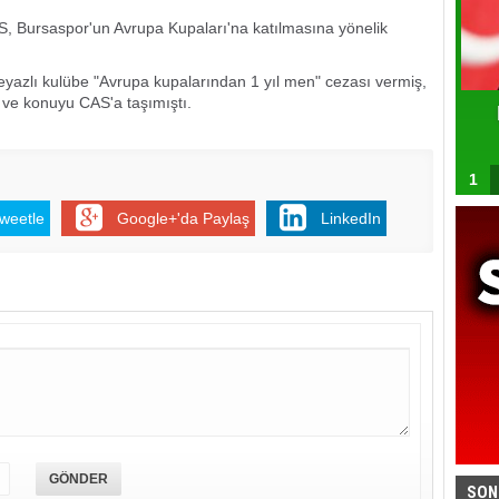
 Bursaspor'un Avrupa Kupaları'na katılmasına yönelik
yazlı kulübe "Avrupa kupalarından 1 yıl men" cezası vermiş,
ş ve konuyu CAS'a taşımıştı.
1
weetle
Google+'da Paylaş
LinkedIn
SON