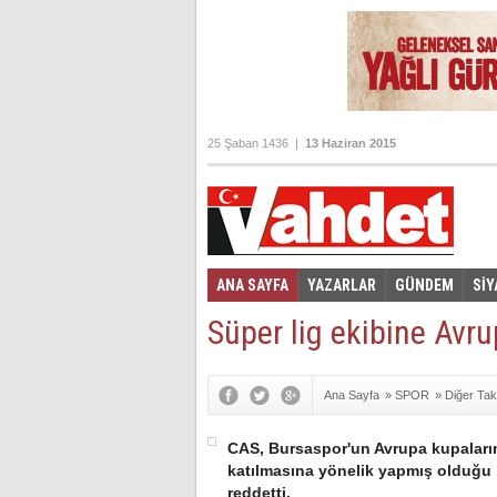
25 Şaban 1436 |
13 Haziran 2015
ANA SAYFA
YAZARLAR
GÜNDEM
SİY
Foto Galeri
Video Galeri
|
Süper lig ekibine Avr
Ana Sayfa
»
SPOR
»
Diğer Tak
CAS, Bursaspor'un Avrupa kupaları
katılmasına yönelik yapmış olduğu
reddetti.