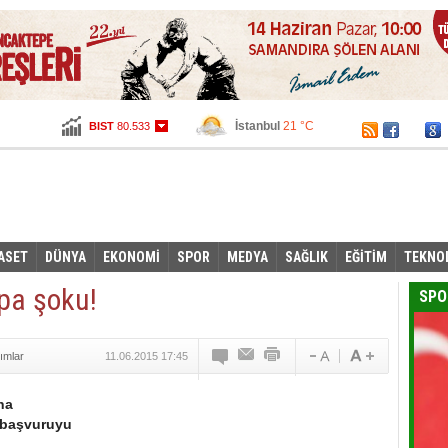
İstanbul
21 °C
BIST
80.533
Ankara
15 °C
Altın
103,216
Dolar
2,7155
Euro
3,0565
ASET
DÜNYA
EKONOMİ
SPOR
MEDYA
SAĞLIK
EĞİTİM
TEKNO
upa şoku!
SPO
ımlar
11.06.2015 17:45
na
 başvuruyu