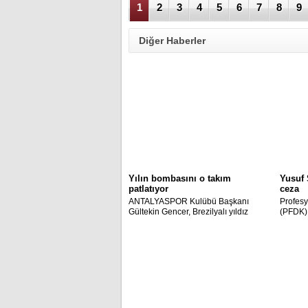
1
2
3
4
5
6
7
8
9
Diğer Haberler
Yılın bombasını o takım
Yusuf 
patlatıyor
ceza
ANTALYASPOR Kulübü Başkanı
Profesy
Gültekin Gencer, Brezilyalı yıldız
(PFDK),
Ronaldinho ile perşembe günü
direktö
İstanbul'da görüşeceklerini açıkladı.
Sezer B