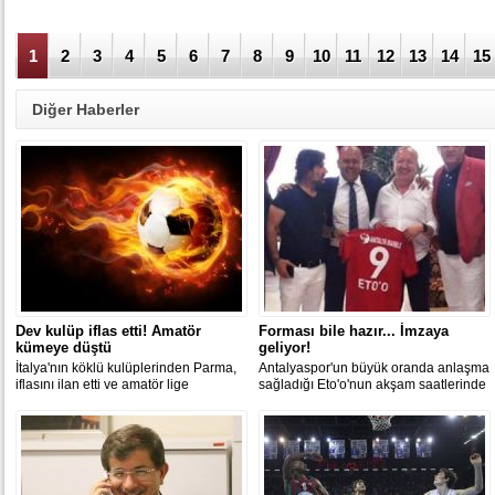
1
2
3
4
5
6
7
8
9
10
11
12
13
14
15
Diğer Haberler
Dev kulüp iflas etti! Amatör
Forması bile hazır... İmzaya
kümeye düştü
geliyor!
İtalya'nın köklü kulüplerinden Parma,
Antalyaspor'un büyük oranda anlaşma
iflasını ilan etti ve amatör lige
sağladığı Eto'o'nun akşam saatlerinde
düşürüldü.
Antalya'ya gelmesi bekleniyor.