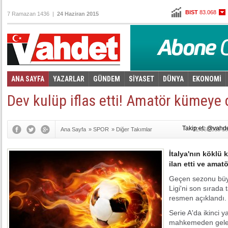
BIST
83.068
7 Ramazan 1436 |
24 Haziran 2015
Altın
101,449
Dolar
2,6775
Euro
2,9890
ANA SAYFA
YAZARLAR
GÜNDEM
SİYASET
DÜNYA
EKONOMİ
Foto Galeri
Video Galeri
|
Dev kulüp iflas etti! Amatör kümeye
Takip et: @vahd
Ana Sayfa
»
SPOR
»
Diğer Takımlar
22.06.2015 15
İtalya'nın köklü 
ilan etti ve amat
Geçen sezonu büyü
Ligi'ni son sırada
resmen açıklandı.
Serie A'da ikinci y
mahkemeden gelec