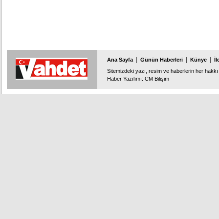
|
|
|
Ana Sayfa
Günün Haberleri
Künye
İl
Sitemizdeki yazı, resim ve haberlerin her hakkı 
Haber Yazılımı
:
CM Bilişim