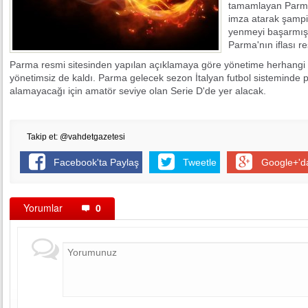
tamamlayan Parma 
imza atarak şamp
yenmeyi başarmışl
Parma'nın iflası r
Parma resmi sitesinden yapılan açıklamaya göre yönetime herhangi 
yönetimsiz de kaldı. Parma gelecek sezon İtalyan futbol sisteminde p
alamayacağı için amatör seviye olan Serie D'de yer alacak.
Takip et: @vahdetgazetesi
Facebook'ta Paylaş
Tweetle
Google+'d
Yorumlar
0