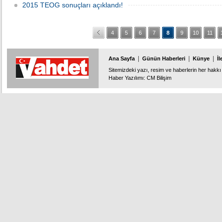
2015 TEOG sonuçları açıklandı!
4
5
6
7
8
9
10
11
|
|
|
Ana Sayfa
Günün Haberleri
Künye
İl
Sitemizdeki yazı, resim ve haberlerin her hakkı 
Haber Yazılımı
:
CM Bilişim