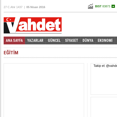
BIST
83873
27 C.Ahir 1437 |
05 Nisan 2016
Altın
110,239
Dolar
2,8125
Euro
3,1995
ANA SAYFA
YAZARLAR
GÜNCEL
SİYASET
DÜNYA
EKONOMİ
EĞİTİM
Takip et: @vahd