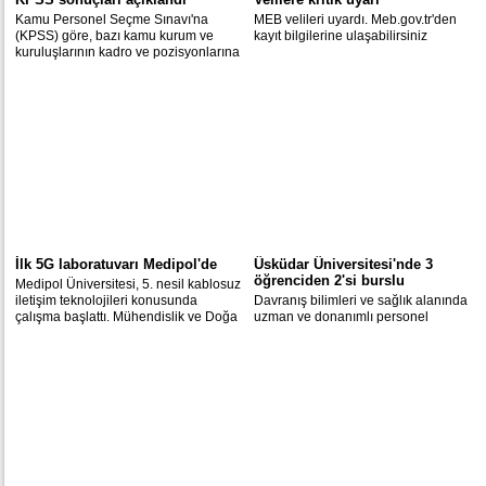
Kamu Personel Seçme Sınavı'na
MEB velileri uyardı. Meb.gov.tr'den
(KPSS) göre, bazı kamu kurum ve
kayıt bilgilerine ulaşabilirsiniz
kuruluşlarının kadro ve pozisyonlarına
yerleştirme sonuçları açıklandı.
İlk 5G laboratuvarı Medipol'de
Üsküdar Üniversitesi'nde 3
öğrenciden 2'si burslu
Medipol Üniversitesi, 5. nesil kablosuz
iletişim teknolojileri konusunda
Davranış bilimleri ve sağlık alanında
çalışma başlattı. Mühendislik ve Doğa
uzman ve donanımlı personel
Bilimleri Fakültesi bünyesinde kurulan
yetiştirmeyi hedefleyen Üsküdar
“5G ve Ötesi Laboratuvarı” ile yeni
Üniversitesi’nde her üç öğrenciden
nesil iletişim sistemlerinin temelleri
ikisi burslu eğitim görüyor. Öğrenciler
atılıyor.
yüzde 25 ile yüzde 100 arasında
değişen burs olanaklarından
yararlanabiliyor.