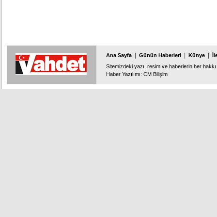
|
|
|
Ana Sayfa
Günün Haberleri
Künye
İl
Sitemizdeki yazı, resim ve haberlerin her hakkı 
Haber Yazılımı
:
CM Bilişim