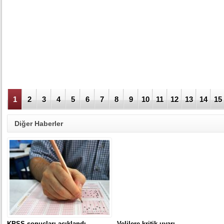
1
2
3
4
5
6
7
8
9
10
11
12
13
14
15
Diğer Haberler
KPSS sonuçları açıklandı
Velilere kritik uyarı