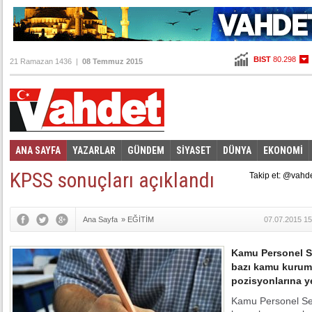
BIST
80.298
21 Ramazan 1436 |
08 Temmuz 2015
Altın
100,295
Dolar
2,6855
Euro
2,9665
ANA SAYFA
YAZARLAR
GÜNDEM
SİYASET
DÜNYA
EKONOMİ
Foto Galeri
Video Galeri
|
KPSS sonuçları açıklandı
Takip et: @vahd
Ana Sayfa
»
EĞİTİM
07.07.2015 15
Kamu Personel S
bazı kamu kurum 
pozisyonlarına ye
Kamu Personel Se