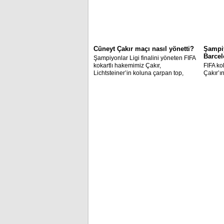
Cüneyt Çakır maçı nasıl yönetti?
Şampi
Barce
​Şampiyonlar Ligi finalini yöneten FIFA
kokartlı hakemimiz Çakır,
FIFA ko
Lichtsteiner’in koluna çarpan top,
Çakır’ı
Neymar’ın verilmeyen golü ve
finalin
Pogba’nın düşürüldüğü pozisyonlarla
yenerek
ilgili eleştiri aldı!