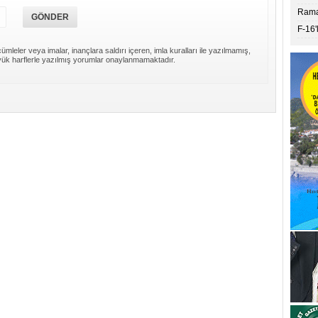
Ramaz
F-16'
ümleler veya imalar, inançlara saldırı içeren, imla kuralları ile yazılmamış,
ük harflerle yazılmış yorumlar onaylanmamaktadır.