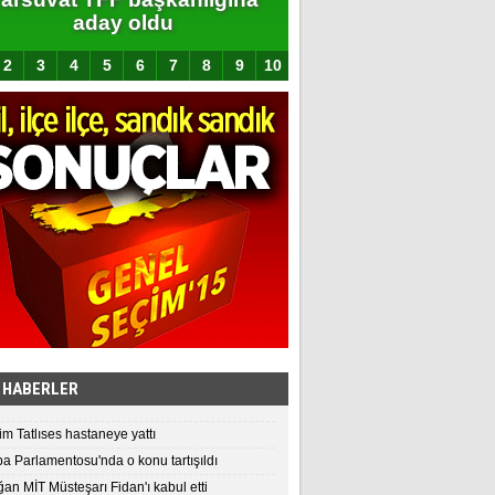
aday oldu
açıklandı
2
3
4
5
6
7
8
9
10
 HABERLER
im Tatlıses hastaneye yattı
a Parlamentosu'nda o konu tartışıldı
an MİT Müsteşarı Fidan'ı kabul etti