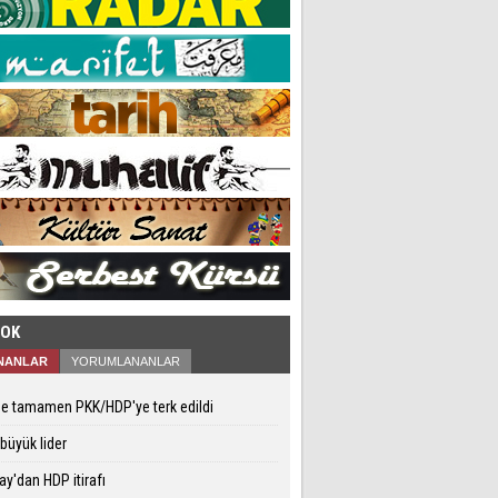
ÇOK
NANLAR
YORUMLANANLAR
e tamamen PKK/HDP'ye terk edildi
 büyük lider
ay'dan HDP itirafı