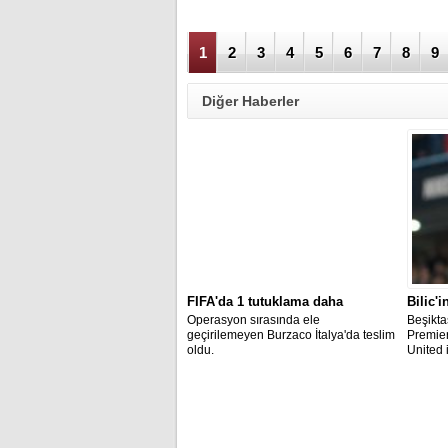
1
2
3
4
5
6
7
8
9
Diğer Haberler
FIFA'da 1 tutuklama daha
Bilic'i
Operasyon sırasında ele
Beşiktaş
geçirilemeyen Burzaco İtalya'da teslim
Premier
oldu.
United 