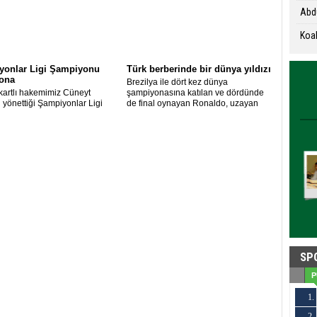
Abdu
Koal
yonlar Ligi Şampiyonu
Türk berberinde bir dünya yıldızı
lona
Brezilya ile dört kez dünya
kartlı hakemimiz Cüneyt
şampiyonasına katılan ve dördünde
n yönettiği Şampiyonlar Ligi
de final oynayan Ronaldo, uzayan
de Barcelona, Juventus’u 3-1
saçlarını Berlin'de Türk berberinde
 sezonu üç kupayla kapattı.
kestirdi.
SP
P
1.
2.