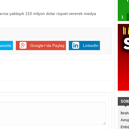
arına yaklaşık 110 milyon dolar rüşvet vererek medya
1
weetle
Google+'da Paylaş
LinkedIn
SON
İbrah
Avrup
Erdoğ