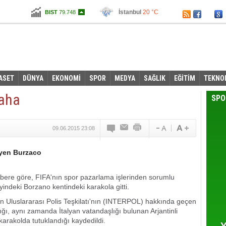
İstanbul
20 °C
BIST
79.748
Ankara
12 °C
Altın
104,860
Dolar
2,7435
Euro
3,0965
ASET
DÜNYA
EKONOMİ
SPOR
MEDYA
SAĞLIK
EĞİTİM
TEKNO
daha
SPO
09.06.2015 23:08
eyen Burzaco
abere göre, FIFA'nın spor pazarlama işlerinden sorumlu
yindeki Borzano kentindeki karakola gitti.
n Uluslararası Polis Teşkilatı'nın (INTERPOL) hakkında geçen
ığı, aynı zamanda İtalyan vatandaşlığı bulunan Arjantinli
karakolda tutuklandığı kaydedildi.
Y