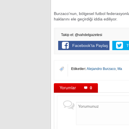
Burzaco'nun, bölgesel futbol federasyonl
haklarını ele geçirdiği iddia ediliyor.
Takip et: @vahdetgazetesi
Facebook'ta Paylaş
T
Etiketler:
Alejandro Burzaco
,
fıfa
Yorumlar
0