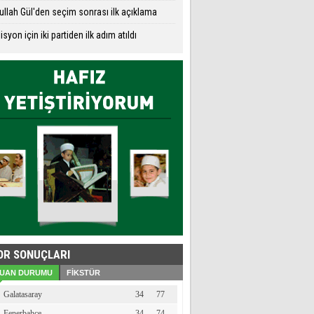
llah Gül'den seçim sonrası ilk açıklama
isyon için iki partiden ilk adım atıldı
OR SONUÇLARI
UAN DURUMU
FİKSTÜR
Galatasaray
34
77
Fenerbahçe
34
74