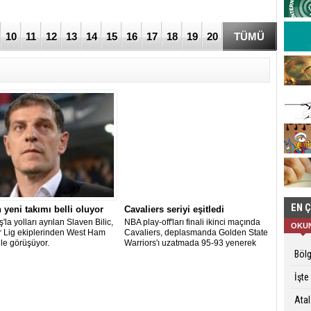
10
11
12
13
14
15
16
17
18
19
20
TÜMÜ
EN 
n yeni takımı belli oluyor
Cavaliers seriyi eşitledi
'la yolları ayrılan Slaven Bilic,
NBA play-off'ları finali ikinci maçında
OKU
 Lig ekiplerinden West Ham
Cavaliers, deplasmanda Golden State
ile görüşüyor.
Warriors'ı uzatmada 95-93 yenerek
seriyi 1-1'e taşıdı.
Bölg
İşte
Atal