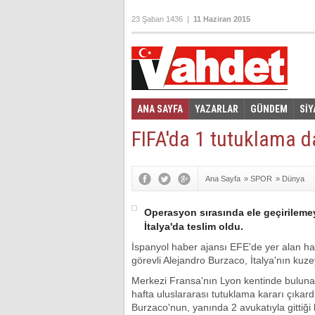
23 Şaban 1436 |
11 Haziran 2015
ANA SAYFA
YAZARLAR
GÜNDEM
SİY
Foto Galeri
Video Galeri
|
FIFA'da 1 tutuklama 
Ana Sayfa
»
SPOR
»
Dünya
Operasyon sırasında ele geçirilem
İtalya'da teslim oldu.
İspanyol haber ajansı EFE'de yer alan h
görevli Alejandro Burzaco, İtalya'nın kuze
Merkezi Fransa'nın Lyon kentinde buluna
hafta uluslararası tutuklama kararı çıkard
Burzaco'nun, yanında 2 avukatıyla gittiği 