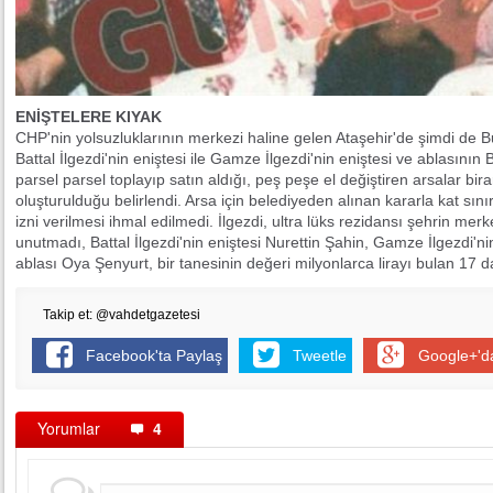
ENİŞTELERE KIYAK
CHP'nin yolsuzluklarının merkezi haline gelen Ataşehir'de şimdi de B
Battal İlgezdi'nin eniştesi ile Gamze İlgezdi'nin eniştesi ve ablasının
parsel parsel toplayıp satın aldığı, peş peşe el değiştiren arsalar bira
oluşturulduğu belirlendi. Arsa için belediyeden alınan kararla kat sını
izni verilmesi ihmal edilmedi. İlgezdi, ultra lüks rezidansı şehrin mer
unutmadı, Battal İlgezdi'nin eniştesi Nurettin Şahin, Gamze İlgezdi'n
ablası Oya Şenyurt, bir tanesinin değeri milyonlarca lirayı bulan 17 
Takip et: @vahdetgazetesi
Facebook'ta Paylaş
Tweetle
Google+'d
Yorumlar
4