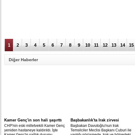
1
2
3
4
5
6
7
8
9
10
11
12
13
14
15
Diğer Haberler
Kamer Genç'in son hali şaşırttı
Başbakanlık'ta Irak zirvesi
CHP'nin eski milletvekili Kamer Genç
Başbakan Davutoğlu'nun Irak
yeniden hastaneye kaldırıldı. İşte
Temsilciler Meclisi Başkanı Cuburi ile
Kamer Genç'in sağlık durumu...
yaptığı görüşmede, Irak ve bölgedeki