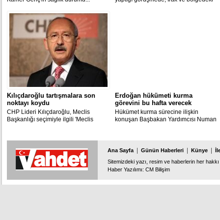
gelişmeler ile ikili işbirliğinin
geliştirilmesi imkanları ele alındığı
bildirildi.
Kılıçdaroğlu tartışmalara son
Erdoğan hükümeti kurma
noktayı koydu
görevini bu hafta verecek
CHP Lideri Kılıçdaroğlu, Meclis
Hükümet kurma sürecine ilişkin
Başkanlığı seçimiyle ilgili 'Meclis
konuşan Başbakan Yardımcısı Numan
Başkanı seçildi, bitti. Vallahi
Kurtulmuş, "Cumhurbaşkanı bu hafta
dedikodudan bıktım" dedi.
hükümet kurma görevini verecek"
dedi.
|
|
|
Ana Sayfa
Günün Haberleri
Künye
İl
Sitemizdeki yazı, resim ve haberlerin her hakkı 
Haber Yazılımı
:
CM Bilişim