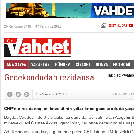
BIST
81.572
20 Ramazan 1436 |
07 Temmuz 2015
Altın
99,768
Dolar
2,6895
Euro
2,9425
ANA SAYFA
YAZARLAR
GÜNDEM
SİYASET
DÜNYA
EKONOMİ
Foto Galeri
Video Galeri
|
Gecekondudan rezidansa...
Takip et: @vahd
Ana Sayfa
»
SİYASET
06.07.2015 12
CHP'nin rezidansçı milletvekilinin yıllar önce gecekonduda yaşad
Bağdat Caddesi'nde 3 ultralüks rezidans dairesi satın alan Ataşehir B
milletvekili eşi Gamze Akkuş İlgezdi’nin yıllar önce gecekonduda yaşad
Adı Rezidans skandalıyla gündeme gelen CHP İstanbul Milletvekili Gam