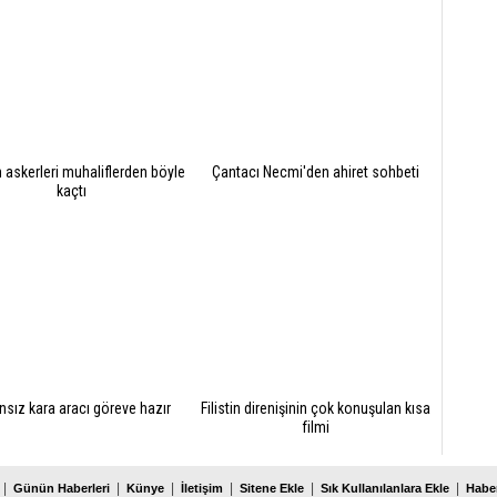
 askerleri muhaliflerden böyle
Çantacı Necmi'den ahiret sohbeti
kaçtı
nsız kara aracı göreve hazır
Filistin direnişinin çok konuşulan kısa
filmi
|
|
|
|
|
|
Günün Haberleri
Künye
İletişim
Sitene Ekle
Sık Kullanılanlara Ekle
Haber