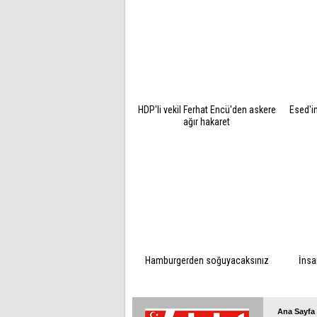
HDP'li vekil Ferhat Encü'den askere
Esed'in
ağır hakaret
Hamburgerden soğuyacaksınız
İnsa
Ana Sayfa