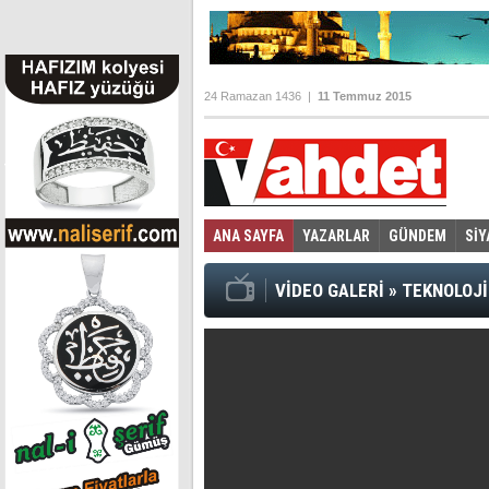
24 Ramazan 1436 |
11 Temmuz 2015
ANA SAYFA
YAZARLAR
GÜNDEM
SİY
Foto Galeri
Video Galeri
|
VİDEO GALERİ
»
TEKNOLOJİ