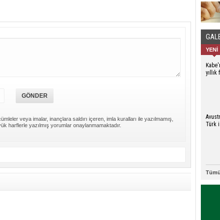
GAL
YENİ
Kabe'
yıllık
sergi
Avust
ümleler veya imalar, inançlara saldırı içeren, imla kuralları ile yazılmamış,
Türk i
ük harflerle yazılmış yorumlar onaylanmamaktadır.
Tümü