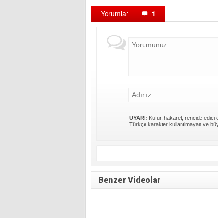
Yorumlar
1
UYARI:
Küfür, hakaret, rencide edici c
Türkçe karakter kullanılmayan ve büy
Benzer Videolar