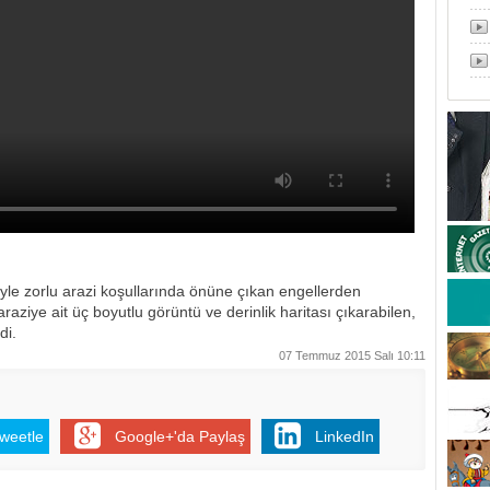
yle zorlu arazi koşullarında önüne çıkan engellerden
araziye ait üç boyutlu görüntü ve derinlik haritası çıkarabilen,
di.
07 Temmuz 2015 Salı 10:11
weetle
Google+'da Paylaş
LinkedIn