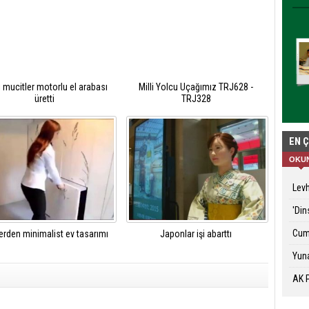
i mucitler motorlu el arabası
Milli Yolcu Uçağımız TRJ628 -
üretti
TRJ328
EN 
OKU
Levh
'Din
Cuma
lerden minimalist ev tasarımı
Japonlar işi abarttı
Yuna
AK P