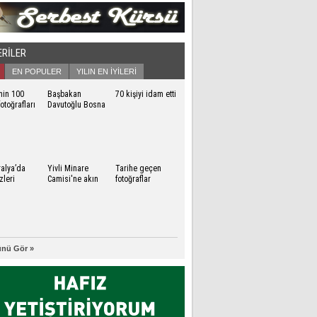
ERİLER
EN POPULER
YILIN EN İYİLERİ
nin 100
Başbakan
70 kişiyi idam etti
 fotoğrafları
Davutoğlu Bosna
leniyor
Hersek'te
ralya’da
Yivli Minare
Tarihe geçen
zleri
Camisi'ne akın
fotoğraflar
nü Gör »