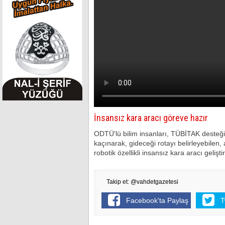
İnsansız kara aracı göreve hazır
ODTÜ'lü bilim insanları, TÜBİTAK desteği
kaçınarak, gideceği rotayı belirleyebilen, 
robotik özellikli insansız kara aracı geliştir
Takip et: @vahdetgazetesi
Facebook'ta Paylaş
T