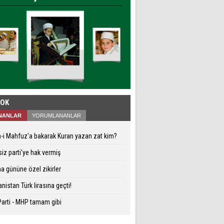
ÇOK
NANLAR
YORUMLANANLAR
-i Mahfuz'a bakarak Kuran yazan zat kim?
siz parti'ye hak vermiş
 gününe özel zikirler
nistan Türk lirasına geçti!
arti - MHP tamam gibi