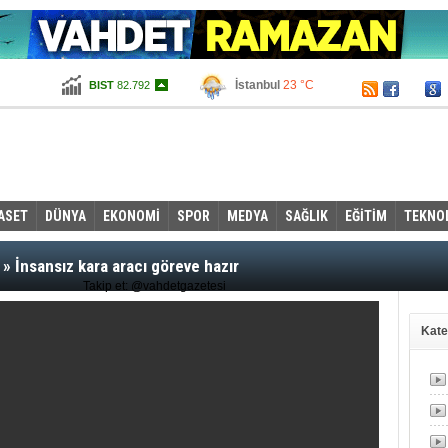
İstanbul
23 °C
BIST
82.792
Ankara
16 °C
Altın
99,291
Dolar
2,6615
Euro
2,9755
ASET
DÜNYA
EKONOMİ
SPOR
MEDYA
SAĞLIK
EĞİTİM
TEKNO
»
İnsansız kara aracı göreve hazır
Takip et: @vahdetgazetesi
Kate