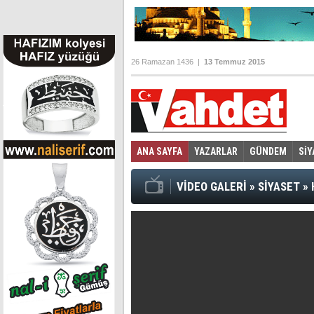
26 Ramazan 1436 |
13 Temmuz 2015
ANA SAYFA
YAZARLAR
GÜNDEM
SİY
Foto Galeri
Video Galeri
|
VİDEO GALERİ
»
SİYASET
»