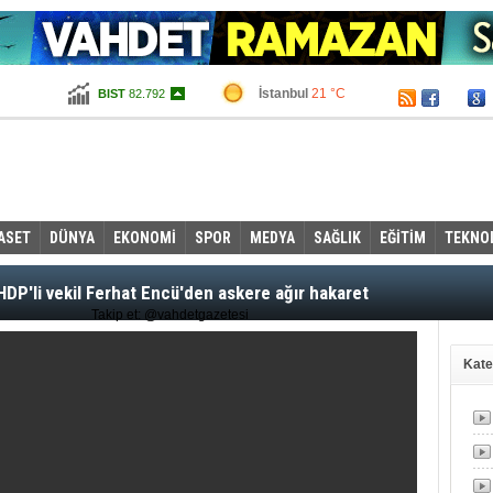
İstanbul
21 °C
BIST
82.792
Ankara
15 °C
Altın
99,775
Dolar
2,6655
Euro
2,9745
ASET
DÜNYA
EKONOMİ
SPOR
MEDYA
SAĞLIK
EĞİTİM
TEKNO
HDP'li vekil Ferhat Encü'den askere ağır hakaret
Takip et: @vahdetgazetesi
Kate