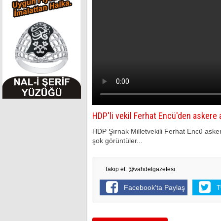
HDP'li vekil Ferhat Encü'den askere 
HDP Şırnak Milletvekili Ferhat Encü askeri
şok görüntüler...
Takip et: @vahdetgazetesi
Facebook'ta Paylaş
T