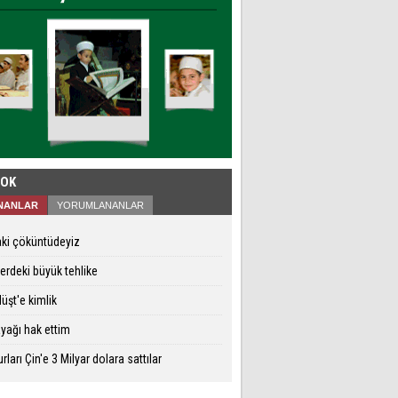
ÇOK
NANLAR
YORUMLANANLAR
ki çöküntüdeyiz
lerdeki büyük tehlike
üşt'e kimlik
yağı hak ettim
rları Çin'e 3 Milyar dolara sattılar