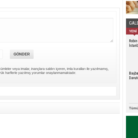
GAL
YENİ
Robin
İstan
ümleler veya imalar, inançlara saldırı içeren, imla kuralları ile yazılmamış,
ük harflerle yazılmış yorumlar onaylanmamaktadır.
Başb
Davut
Herse
Tümü