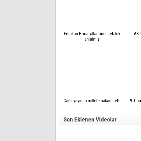
Erbakan Hoca yıllar önce tek tek
AK P
anlatmış
Canlı yayında millete hakaret etti
9. Cum
Son Eklenen Videolar