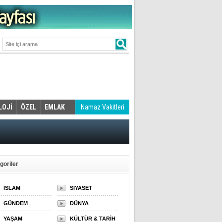
LOJİ
ÖZEL
EMLAK
Namaz Vakitleri
goriler
İSLAM
SİYASET
GÜNDEM
DÜNYA
YAŞAM
KÜLTÜR & TARİH