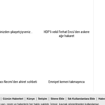
şinizden şikayetçiyseniz...
HDP'li vekil Ferhat Encü'den askere
ağır hakaret
cı Necmi'den ahiret sohbeti
Emniyet kemeri takmayınca
|
|
|
|
|
|
Günün Haberleri
Künye
İletişim
Sitene Ekle
Sık Kullanılanlara Ekle
Haber
 yazı, resim ve haberlerin her hakkı saklıdır. İzinsiz, kaynak gösterilmeden kullanılamaz.