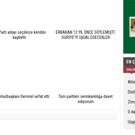
arti adayı seçilince kendini
ERBAKAN 12 YIL ÖNCE SÖYLEMİŞTİ:
kaybetti
SURİYE'Yİ İŞGAL EDECEKLER
EN 
OKU
Ahla
Dizi
hurbaşkanı Demirel vefat etti
Tüm partileri serinkanlılığa davet
ediyorum
Zerd
O da
Uygu