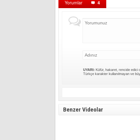
Yorumlar
4
UYARI:
Küfür, hakaret, rencide edici c
Türkçe karakter kullanılmayan ve büy
Benzer Videolar