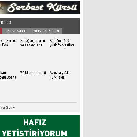
ERİLER
EN POPULER
YILIN EN İYİLERİ
 van Persie
Erdoğan, sporcu
Kabe'nin 100
bul'da
ve sanatçılarla
yıllık fotoğrafları
birlikte iftar yaptı
sergileniyor
akan
70 kişiyi idam etti
Avustralya’da
oğlu Bosna
Türk izleri
k'te
nü Gör »