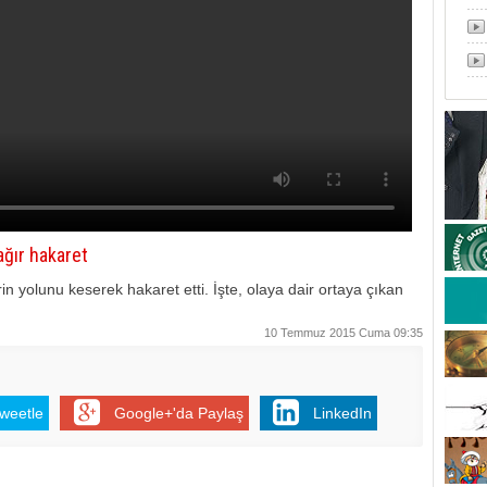
ağır hakaret
n yolunu keserek hakaret etti. İşte, olaya dair ortaya çıkan
10 Temmuz 2015 Cuma 09:35
weetle
Google+'da Paylaş
LinkedIn