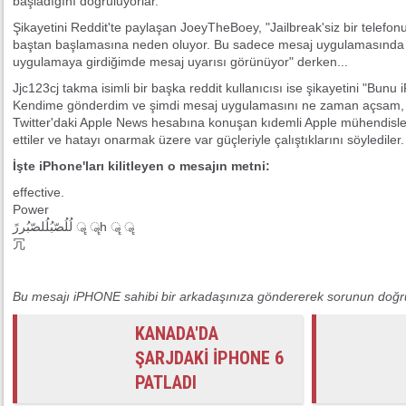
başladığını doğruluyorlar.
Şikayetini Reddit'te paylaşan JoeyTheBoey, "Jailbreak'siz bir telefon
baştan başlamasına neden oluyor. Bu sadece mesaj uygulamasında 
uygulamaya girdiğimde mesaj uyarısı görünüyor" derken...
Jjc123cj takma isimli bir başka reddit kullanıcısı ise şikayetini "Bun
Kendime gönderdim ve şimdi mesaj uygulamasını ne zaman açsam, kilit
Twitter'daki Apple News hesabına konuşan kıdemli Apple mühendisleri
ettiler ve hatayı onarmak üzere var güçleriyle çalıştıklarını söylediler
İşte iPhone'ları kilitleyen o mesajın metni:
effective.
Power
لُلُصّبُلُلصّبُررً ॣ ॣh ॣ ॣ
冗
Bu mesajı iPHONE sahibi bir arkadaşınıza göndererek sorunun doğrulu
KANADA'DA
ŞARJDAKİ İPHONE 6
PATLADI