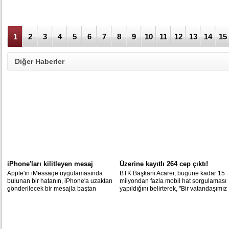
1
2
3
4
5
6
7
8
9
10
11
12
13
14
15
Diğer Haberler
iPhone'ları kilitleyen mesaj
Üzerine kayıtlı 264 cep çıktı!
Apple'ın iMessage uygulamasında
BTK Başkanı Acarer, bugüne kadar 15
bulunan bir hatanın, iPhone'a uzaktan
milyondan fazla mobil hat sorgulaması
gönderilecek bir mesajla baştan
yapıldığını belirterek, "Bir vatandaşımız
başlatabildiği ortaya çıktı.
üzerine 264 adet mobil hat
kaydedildiğini görünce şok oldu" dedi.