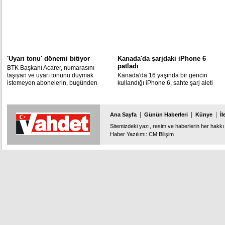
'Uyarı tonu' dönemi bitiyor
Kanada'da şarjdaki iPhone 6
patladı
BTK Başkanı Acarer, numarasını
taşıyan ve uyarı tonunu duymak
Kanada'da 16 yaşında bir gencin
istemeyen abonelerin, bugünden
kullandığı iPhone 6, sahte şarj aleti
itibaren arama sırasında uyarı tonunu
kullanımı yüzünden patladı.
kaldırabileceğini bildirdi.
|
|
|
Ana Sayfa
Günün Haberleri
Künye
İl
Sitemizdeki yazı, resim ve haberlerin her hakkı 
Haber Yazılımı
:
CM Bilişim