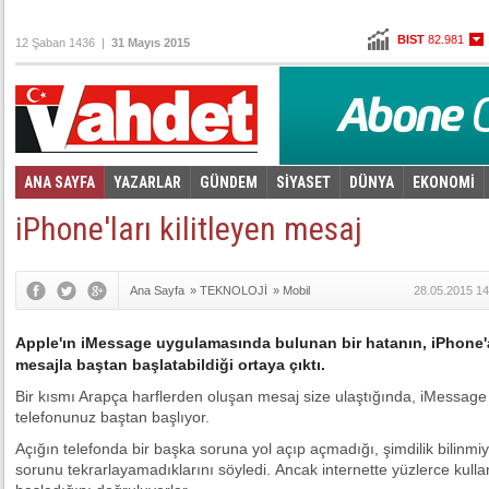
BIST
82.981
12 Şaban 1436 |
31 Mayıs 2015
Altın
101,736
Dolar
2,6555
Euro
2,9155
ANA SAYFA
YAZARLAR
GÜNDEM
SİYASET
DÜNYA
EKONOMİ
Foto Galeri
Video Galeri
|
iPhone'ları kilitleyen mesaj
Ana Sayfa
»
TEKNOLOJİ
»
Mobil
28.05.2015 14
Apple'ın iMessage uygulamasında bulunan bir hatanın, iPhone'
mesajla baştan başlatabildiği ortaya çıktı.
Bir kısmı Arapça harflerden oluşan mesaj size ulaştığında, iMessage
telefonunuz baştan başlıyor.
Açığın telefonda bir başka soruna yol açıp açmadığı, şimdilik bilinmiy
sorunu tekrarlayamadıklarını söyledi. Ancak internette yüzlerce kullan