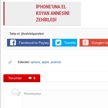
İPHONE'UNA EL
KOYAN ANNESİNİ
ZEHİRLEDİ
Takip et: @vahdetgazetesi
Facebook'ta Paylaş
Tweetle
Google+'d
Etiketler:
iphone
,
apple
,
android
Yorumlar
0