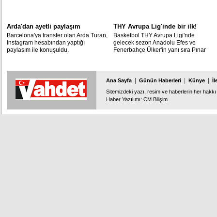
Arda'dan ayetli paylaşım
THY Avrupa Lig'inde bir ilk!
Barcelona'ya transfer olan Arda Turan,
Basketbol THY Avrupa Ligi'nde
instagram hesabından yaptığı
gelecek sezon Anadolu Efes ve
paylaşım ile konuşuldu.
Fenerbahçe Ülker'in yanı sıra Pınar
Karşıyaka ile Darüşşafaka Doğuş'un
mücadele edecekleri açıklandı.
|
|
|
Ana Sayfa
Günün Haberleri
Künye
İl
Sitemizdeki yazı, resim ve haberlerin her hakkı 
Haber Yazılımı
:
CM Bilişim