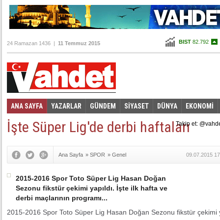
BIST
82.792
24 Ramazan 1436 |
11 Temmuz 2015
Altın
99,291
Dolar
2,6615
Euro
2,9755
ANA SAYFA
YAZARLAR
GÜNDEM
SİYASET
DÜNYA
EKONOMİ
Foto Galeri
Video Galeri
|
İşte Süper Lig'de derbi haftaları
Takip et: @vahd
Ana Sayfa
»
SPOR
»
Genel
09.07.2015 17
2015-2016 Spor Toto Süper Lig Hasan Doğan
Sezonu fikstür çekimi yapıldı. İşte ilk hafta ve
derbi maçlarının programı...
2015-2016 Spor Toto Süper Lig Hasan Doğan Sezonu fikstür çekimi yapı