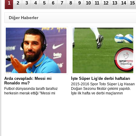
1
2
3
4
5
6
7
8
9
10
11
12
13
14
15
Diğer Haberler
Arda cevapladı: Messi mi
İşte Süper Lig'de derbi haftaları
Ronaldo mu?
2015-2016 Spor Toto Süper Lig Hasan
Futbol dünyasında taraflı tarafsız
Doğan Sezonu fikstür çekimi yapıldı.
herkesin merak ettiği "Messi mi
İşte ilk hafta ve derbi maçlarının
Ronaldo mu?" sorusu Barcelona'ya
programı...
imza atan Arda Turan'a da soruldu.