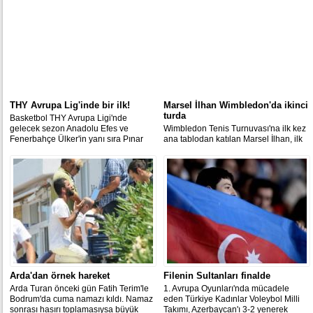
THY Avrupa Lig'inde bir ilk!
Marsel İlhan Wimbledon'da ikinci
turda
Basketbol THY Avrupa Ligi'nde
gelecek sezon Anadolu Efes ve
Wimbledon Tenis Turnuvası'na ilk kez
Fenerbahçe Ülker'in yanı sıra Pınar
ana tablodan katılan Marsel İlhan, ilk
Karşıyaka ile Darüşşafaka Doğuş'un
maçında Polonyalı Jerzy Janowicz'i 3-
mücadele edecekleri açıklandı.
1 yenerek ikinci tura yükseldi.
Arda'dan örnek hareket
Filenin Sultanları finalde
Arda Turan önceki gün Fatih Terim'le
1. Avrupa Oyunları'nda mücadele
Bodrum'da cuma namazı kıldı. Namaz
eden Türkiye Kadınlar Voleybol Milli
sonrası hasırı toplamasıysa büyük
Takımı, Azerbaycan'ı 3-2 yenerek