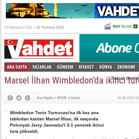
BIST
82.250
14 Ramazan 1436 |
01 Temmuz 2015
Altın
100,803
Dolar
2,6775
Euro
2,9965
ANA SAYFA
YAZARLAR
GÜNDEM
SİYASET
DÜNYA
EKONOMİ
Foto Galeri
Video Galeri
|
Marsel İlhan Wimbledon'da ikinci tu
Takip et: @vahd
Ana Sayfa
»
SPOR
»
Genel
30.06.2015 01
Wimbledon Tenis Turnuvası'na ilk kez ana
tablodan katılan Marsel İlhan, ilk maçında
Polonyalı Jerzy Janowicz'i 3-1 yenerek ikinci
tura yükseldi.