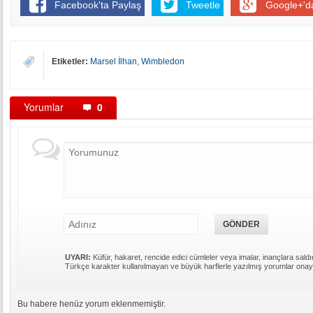
Facebook'ta Paylaş
Tweetle
Google+'d
Etiketler:
Marsel İlhan
,
Wimbledon
Yorumlar
0
UYARI:
Küfür, hakaret, rencide edici cümleler veya imalar, inançlara saldır
Türkçe karakter kullanılmayan ve büyük harflerle yazılmış yorumlar ona
Bu habere henüz yorum eklenmemiştir.