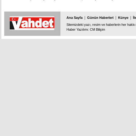
takdir topladı.
finale yükseldi.
|
|
|
Ana Sayfa
Günün Haberleri
Künye
İl
Sitemizdeki yazı, resim ve haberlerin her hakkı 
Haber Yazılımı
:
CM Bilişim