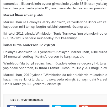
tamamladı. İlk servislerin oyuna girmesinde yüzde 68'lik oran yakalaya
kazanılan puanlarda yüzde 81, ikinci servislerden kazanılan puanlard
Marsel İlhan rövanşı aldı
Marsel İlhan ile Polonyalı Jerzy Janowicz, kariyerlerinde ikinci kez kar
kaybeden milli tenisçi bugün rakibini yenerek rövanşı aldı.
İki raket 2011 yılında Wimbledon Tenis Turnuvası'nın elemelerinde eş
6-7, 15-13'lük setlerle mücadeleyi 2-1 kazanmıştı.
İkinci turda Anderson ile eşleşti
Polonyalı Janowicz'i 3-1 yenerek tur atlayan Marsel İlhan, ikinci tur
14 numaralı seribaşı Kevin Anderson ile karşılaşacak.
Wimbledon'da bu yıl yedinci kez mücadele eden ve geçen yıl 4. tura
yaşındaki Anderson, ilk turda Fransız Lucas Poulille'yi 3-1 mağlup etm
Marsel İlhan, 2010 yılında "Wimbledon'da tek erkeklerde mücadele ed
kazanmış ve ikinci turda turnuvaya veda etmişti. 28 yaşındaki Marsel İ
Denis Kudla'ya 3-1 yenilerek elenmişti.
Takip et: @vahdetgazetesi