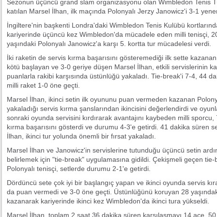
Sezonun üçüncü grand slam organizasyonu olan Wimbledon Tenis Tur
katılan Marsel İlhan, ilk maçında Polonyalı Jerzy Janowicz'i 3-1 yener
İngiltere'nin başkenti Londra'daki Wimbledon Tenis Kulübü kortları
kariyerinde üçüncü kez Wimbledon'da mücadele eden milli tenisçi, 2013
yaşındaki Polonyalı Janowicz'a karşı 5. kortta tur mücadelesi verdi.
İki raketin de servis kırma başarısını gösteremediği ilk sette kazanan
kötü başlayan ve 3-0 geriye düşen Marsel İlhan, etkili servislerinin kat
puanlarla rakibi karşısında üstünlüğü yakaladı. Tie-break'i 7-4, 44 d
milli raket 1-0 öne geçti.
Marsel İlhan, ikinci setin ilk oyununu puan vermeden kazanan Polony
yakaladığı servis kırma şanslarından ikincisini değerlendirdi ve oyunl
sonraki oyunda servisini kırdırarak avantajını kaybeden milli sporcu,
kırma başarısını gösterdi ve durumu 4-3'e getirdi. 41 dakika süren s
İlhan, ikinci tur yolunda önemli bir fırsat yakaladı.
Marsel İlhan ve Janowicz'in servislerine tutunduğu üçüncü setin ard
belirlemek için "tie-break" uygulamasına gidildi. Çekişmeli geçen tie-b
Polonyalı tenisçi, setlerde durumu 2-1'e getirdi.
Dördüncü sete çok iyi bir başlangıç yapan ve ikinci oyunda servis kıra
da puan vermedi ve 3-0 öne geçti. Üstünlüğünü koruyan 28 yaşındaki 
kazanarak kariyerinde ikinci kez Wimbledon'da ikinci tura yükseldi.
Marsel İlhan, toplam 2 saat 36 dakika süren karşılaşmayı 14 ace, 50 w