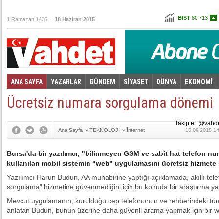
BIST
80.713
1 Ramazan 1436 |
18 Haziran 2015
Altın
103,564
Dolar
2,7355
Euro
3,0750
ANA SAYFA
YAZARLAR
GÜNDEM
SİYASET
DÜNYA
EKONOMİ
Foto Galeri
Video Galeri
|
Ücretsiz numara sorgulama dönemi
Takip et: @vahd
Ana Sayfa
»
TEKNOLOJİ
»
İnternet
15.06.2015 14
Bursa'da bir yazılımcı, "bilinmeyen GSM ve sabit hat telefon nu
kullanılan mobil sistemin "web" uygulamasını ücretsiz hizmete
Yazılımcı Harun Budun, AA muhabirine yaptığı açıklamada, akıllı tel
sorgulama" hizmetine güvenmediğini için bu konuda bir araştırma 
Mevcut uygulamanın, kurulduğu cep telefonunun ve rehberindeki tüm 
anlatan Budun, bunun üzerine daha güvenli arama yapmak için bir web s