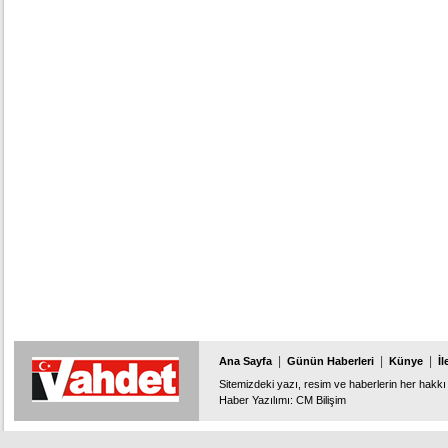
|
|
|
Ana Sayfa
Günün Haberleri
Künye
İl
Sitemizdeki yazı, resim ve haberlerin her hakkı 
Haber Yazılımı
:
CM Bilişim