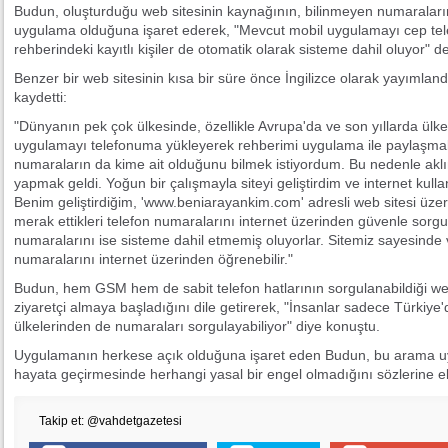
Budun, oluşturduğu web sitesinin kaynağının, bilinmeyen numaraların
uygulama olduğuna işaret ederek, "Mevcut mobil uygulamayı cep tel
rehberindeki kayıtlı kişiler de otomatik olarak sisteme dahil oluyor" de
Benzer bir web sitesinin kısa bir süre önce İngilizce olarak yayımland
kaydetti:
"Dünyanın pek çok ülkesinde, özellikle Avrupa'da ve son yıllarda ülk
uygulamayı telefonuma yükleyerek rehberimi uygulama ile paylaşma
numaraların da kime ait olduğunu bilmek istiyordum. Bu nedenle a
yapmak geldi. Yoğun bir çalışmayla siteyi geliştirdim ve internet kull
Benim geliştirdiğim, 'www.beniarayankim.com' adresli web sitesi üzer
merak ettikleri telefon numaralarını internet üzerinden güvenle sorgul
numaralarını ise sisteme dahil etmemiş oluyorlar. Sitemiz sayesinde v
numaralarını internet üzerinden öğrenebilir."
Budun, hem GSM hem de sabit telefon hatlarının sorgulanabildiği web
ziyaretçi almaya başladığını dile getirerek, "İnsanlar sadece Türkiye'
ülkelerinden de numaraları sorgulayabiliyor" diye konuştu.
Uygulamanın herkese açık olduğuna işaret eden Budun, bu arama 
hayata geçirmesinde herhangi yasal bir engel olmadığını sözlerine ek
Takip et: @vahdetgazetesi