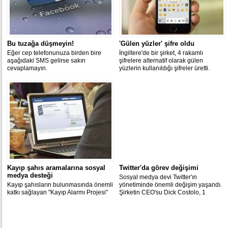
Bu tuzağa düşmeyin!
'Gülen yüzler' şifre oldu
Eğer cep telefonunuza birden bire
İngiltere'de bir şirket, 4 rakamlı
aşağıdaki SMS gelirse sakın
şifrelere alternatif olarak gülen
cevaplamayın.
yüzlerin kullanıldığı şifreler üretti.
Kayıp şahıs aramalarına sosyal
Twitter'da görev değişimi
medya desteği
Sosyal medya devi Twitter'ın
Kayıp şahısların bulunmasında önemli
yönetiminde önemli değişim yaşandı.
katkı sağlayan "Kayıp Alarmı Projesi"
Şirketin CEO'su Dick Costolo, 1
sosyal medyada da Facebook ve
Temmuz itibariyle görevden ayrılacak.
Twitter üzerinden uygulamaya
sokuldu.