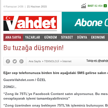
BIST
82.454
4 Ramazan 1436 |
21 Haziran 2015
Altın
103,869
Dolar
2,6935
Euro
3,0570
ANA SAYFA
YAZARLAR
GÜNDEM
SİYASET
DÜNYA
EKONOMİ
Foto Galeri
Video Galeri
|
Bu tuzağa düşmeyin!
Takip et: @vahd
Ana Sayfa
»
TEKNOLOJİ
»
İnternet
17.06.2015 12
Eğer cep telefonunuza birden bire aşağıdaki SMS gelirse sakın
GazeteVahdet.com / ÖZEL
ZONG!..
“Zong ile 75TL’ye Facebook Content satın alıyorsunuz. Bu mes
cevaplayarak işlemi tamamlayabilirsiniz”
“Zong üzerinden onay bekleyen 75TL’lik işleminiz bulunuyor. B