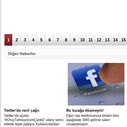
1
2
3
4
5
6
7
8
9
10
11
12
13
14
15
Diğer Haberler
Twitter'da rezil çağrı
Bu tuzağa düşmeyin!
Twitter’da açılan
Eğer cep telefonunuza birden bire
“#OruçTutmuyorumÇünkü” utanç verici
aşağıdaki SMS gelirse sakın
etikete tepki yağıyor. Kullanıcılardan
cevaplamayın.