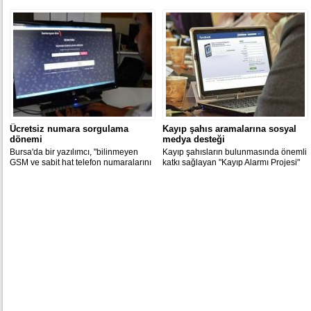
“Eğer iman ediyorsan orucu tutmak da
senin görevin”, “Bizi dünyaya rezil
ettiniz”, “Oruç hayvanlara da farz değil”
şeklinde tepkiler geldi.
Ücretsiz numara sorgulama
Kayıp şahıs aramalarına sosyal
dönemi
medya desteği
Bursa'da bir yazılımcı, "bilinmeyen
Kayıp şahısların bulunmasında önemli
GSM ve sabit hat telefon numaralarını
katkı sağlayan "Kayıp Alarmı Projesi"
öğrenmek" için kullanılan mobil
sosyal medyada da Facebook ve
sistemin "web" uygulamasını ücretsiz
Twitter üzerinden uygulamaya
hizmete sundu.
sokuldu.