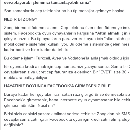
cevaplayarak işleminizi tamamlayabilirsiniz”
Son zamanlarda cep telefonlarına bu tip mesajlar gelmeye başladı.
NEDİR Bİ ZONG?
Zong bir mobil ödeme sistemi. Cep telefonu üzerinden ödemeye imk
sistem. Facebook'ta oyun oynayanların karşısına
"Altın almak için
çıkıyor bazen. Bu tip oyunlarda para vererek oyun için "altın, silah gi
mobil ödeme sistemleri kullanılıyor. Bu ödeme sisteminde gelen mes
kadar basit ve bir o kadar da tehlikeli!
Bu ödeme işlemi Turkcell, Avea ve Vodafone'la anlaşmalı olduğu için 
Bir oyunda kredi almak için cep numaranızı yazıyorsunuz. Sonra bir
cevaplarsanız ve ücret cep faturanıza ekleniyor. Bir "EVET" size 30
meblalara patlayabiliyor.
HAYATINIZ BOYUNCA FACEBOOK'A GİRMESENİZ BİLE...
Buraya kadar her şey alan razı satan razı gibi görünse de mesela si
Facebook'a girmeseniz, hatta internette oyun oynamasanız bile cebi
çıkması mümkün. Nasıl mı?
Birisi sizin cebinizi yazarak talimat verirse cebinize Zong’dan bir SM
cevaplarsanız çatır çatır Facebook’ta oyun için kredi satın almış olu
değilsiniz?